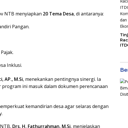
Jal
rov NTB menyiapkan
20 Tema Desa
, di antaranya:
ndiri Pangan.
Tin
Rac
ITD
Ko
Pajak.
Kol
Gen
sa Inklusi.
Eko
Ber
i, AP., M.Si
, menekankan pentingnya sinergi. Ia
gar program ini masuk dalam dokumen perencanaan
n memperkuat kemandirian desa agar selaras dengan
y.
D NTB,
Drs. H. Fathurrahman, M.Si
, menjelaskan