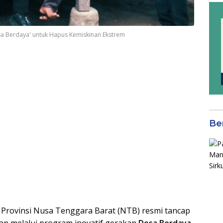
a Berdaya' untuk Hapus Kemiskinan Ekstrem
Be
Provinsi Nusa Tenggara Barat (NTB) resmi tancap
n melalui program inovatif gerakan
Desa Berdaya