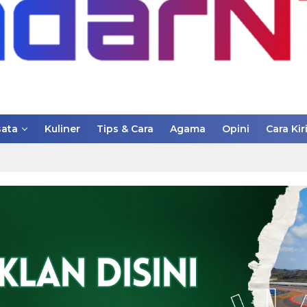
ata
Kuliner
Tips & Cara
Agama
Opini
Cara Kir