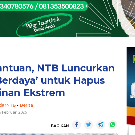
antuan, NTB Luncurkan
Berdaya’ untuk Hapus
inan Ekstrem
darNTB
-
Berita
5 Februari 2026
BAGIKAN