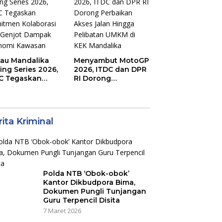
an Raya
jau Mandalika
Menyambut MotoGP
ing Series 2026,
2026, ITDC dan DPR
C Tegaskan
RI Dorong
mitmen
Perbaikan Akses
aborasi dan
Jalan Hingga
jot Dampak
Pelibatan UMKM di
nomi Kawasan
KEK Mandalika
ita Kriminal
Polda NTB ‘Obok-obok’
Kantor Dikbudpora Bima,
Dokumen Pungli Tunjangan
Guru Terpencil Disita
7 Maret 2026