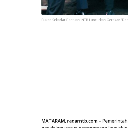
Bukan Sekadar Bantuan, NTB Luncurkan Gerakan 'Des
MATARAM, radarntb.com
– Pemerintah 
gas dalam upaya pengentasan kemiskina