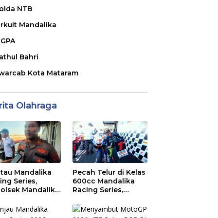
olda NTB
irkuit Mandalika
GPA
athul Bahri
warcab Kota Mataram
rita Olahraga
tau Mandalika
Pecah Telur di Kelas
ing Series,
600cc Mandalika
olsek Mandalika
Racing Series,
au Generasi
“Sasak Boy” Arai
a Salurkan Hobi
Agaska Ungkap
irkuit, Bukan
Kunci Kemenangan