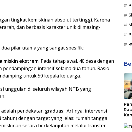
P
S
an tingkat kemiskinan absolut tertinggi. Karena
M
erarah, dan berbasis karakter unik di masing-
P
K
 dua pilar utama yang sangat spesifik:
a miskin ekstrem
. Pada tahap awal, 40 desa dengan
Be
n pendampingan intensif selama dua tahun. Rasio
ndamping untuk 50 kepala keluarga.
 unggulan di seluruh wilayah NTB yang
an
.
Pan
Rac
i adalah pendekatan
graduasi
. Artinya, intervensi
Kap
3 tahun) dengan target yang jelas: rumah tangga
Imb
emiskinan secara berkelanjutan melalui transfer
Mud
di S