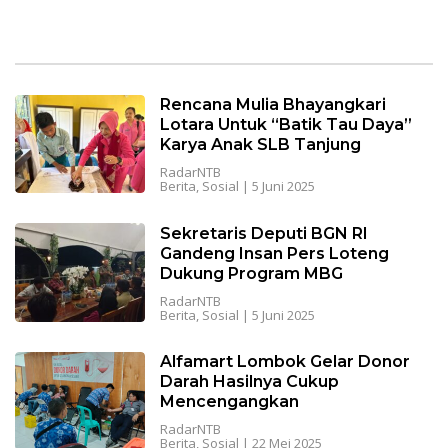
Rencana Mulia Bhayangkari
Lotara Untuk “Batik Tau Daya”
Karya Anak SLB Tanjung
RadarNTB
Berita
,
Sosial
|
5 Juni 2025
Sekretaris Deputi BGN RI
Gandeng Insan Pers Loteng
Dukung Program MBG
RadarNTB
Berita
,
Sosial
|
5 Juni 2025
Alfamart Lombok Gelar Donor
Darah Hasilnya Cukup
Mencengangkan
RadarNTB
Berita
,
Sosial
|
22 Mei 2025