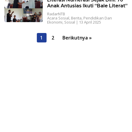
Anak Antusias Ikuti “Bale Literat”
RadarNTB
Acara Sosial
,
Berita
,
Pendidikan Dan
Ekonomi
,
Sosial
|
13 April 2025
P
1
2
Berikutnya »
a
g
i
n
a
s
i
p
o
s