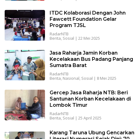
ITDC Kolaborasi Dengan John
Fawcett Foundation Gelar
Program TJSL
RadarNTB
Berita
,
Sosial
|
22 Mei 2025
Jasa Raharja Jamin Korban
Kecelakaan Bus Padang Panjang
Sumatra Barat
RadarNTB
Berita
,
Nasional
,
Sosial
|
8 Mei 2025
Gercep Jasa Raharja NTB: Beri
Santunan Korban Kecelakaan di
Lombok Timur
RadarNTB
Berita
,
Sosial
|
25 April 2025
Karang Taruna Ubung Gencarkan
Literasi Numerasi Sejak Dini: 70