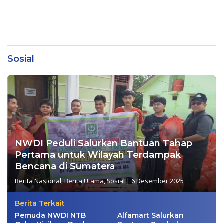
Sosial
NWDI Peduli Salurkan Bantuan Tahap
Pertama untuk Wilayah Terdampak
Bencana di Sumatera
Berita Nasional
,
Berita Utama
,
Sosial
|
6 Desember 2025
Berita Terkait
Pemuda NWDI NTB
Alfamart Salurkan