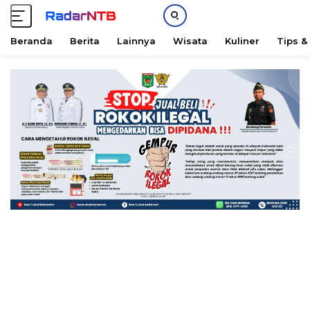
Beranda
Berita
Lainnya
Wisata
Kuliner
Tips &
L
a
n
g
s
u
n
g
k
e
k
o
n
t
e
n