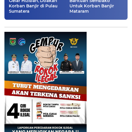
Gelar Hiziban, Doakan
Bantuan Sembako
Korban Banjir di Pulau
Untuk Korban Banjir
Sumatera
Mataram