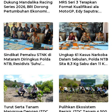
Dukung Mandalika Racing
MRS Seri 3 Terapkan
Series 2026, BRI Dorong
Format Kualifikasi ala
Pertumbuhan Ekonomi
MotoGP, Edy Saputra:
dan UMKM NTB
Persaingan Makin Sengit
dan Efektif
Sindikat Pemalsu STNK di
Ungkap 61 Kasus Narkoba
Mataram Diringkus Polda
Dalam Sebulan, Polda NTB
NTB, Residivis ‘Suhu’
Sita 8,3 Kg Sabu dan 11 Kg
Pemalsuan Kembali
Ganja
Masuk Bui
Turut Serta Tanam
Pulihkan Ekosistem
Mangrove Dengan ITDC,
Pesisir, ITDC Tanam 4.500