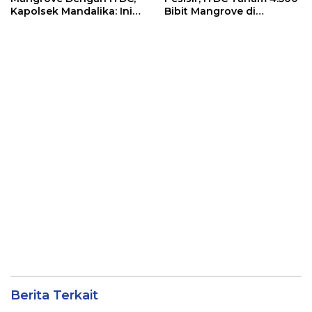
Kapolsek Mandalika: Ini
Bibit Mangrove di
Bisa Menjaga Stabilitas
Kawasan Sanctuary
Kamtibmas
Mandalika
Berita Terkait