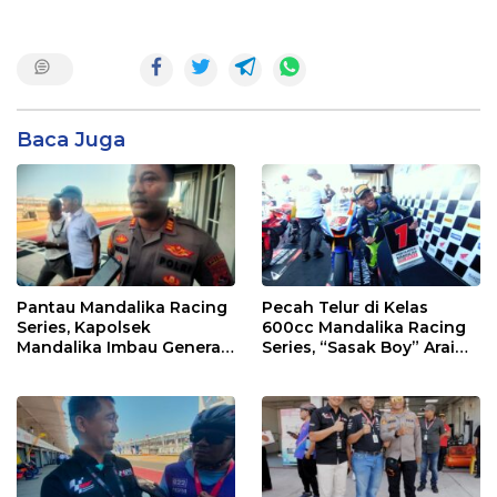
Baca Juga
Pantau Mandalika Racing
Pecah Telur di Kelas
Series, Kapolsek
600cc Mandalika Racing
Mandalika Imbau Generasi
Series, “Sasak Boy” Arai
Muda Salurkan Hobi di
Agaska Ungkap Kunci
Sirkuit, Bukan Jalan Raya
Kemenangan