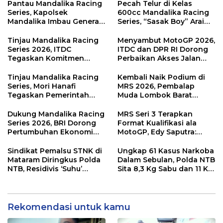
Pantau Mandalika Racing
Pecah Telur di Kelas
Series, Kapolsek
600cc Mandalika Racing
Mandalika Imbau Generasi
Series, “Sasak Boy” Arai
Muda Salurkan Hobi di
Agaska Ungkap Kunci
Sirkuit, Bukan Jalan Raya
Kemenangan
Tinjau Mandalika Racing
Menyambut MotoGP 2026,
Series 2026, ITDC
ITDC dan DPR RI Dorong
Tegaskan Komitmen
Perbaikan Akses Jalan
Kolaborasi dan Genjot
Hingga Pelibatan UMKM
Dampak Ekonomi
di KEK Mandalika
Tinjau Mandalika Racing
Kembali Naik Podium di
Kawasan
Series, Mori Hanafi
MRS 2026, Pembalap
Tegaskan Pemerintah
Muda Lombok Barat
Wajib Support Pembalap
Gibran Makin Mantap
NTB
Menuju Tingkat Asia
Dukung Mandalika Racing
MRS Seri 3 Terapkan
Series 2026, BRI Dorong
Format Kualifikasi ala
Pertumbuhan Ekonomi
MotoGP, Edy Saputra:
dan UMKM NTB
Persaingan Makin Sengit
dan Efektif
Sindikat Pemalsu STNK di
Ungkap 61 Kasus Narkoba
Mataram Diringkus Polda
Dalam Sebulan, Polda NTB
NTB, Residivis ‘Suhu’
Sita 8,3 Kg Sabu dan 11 Kg
Pemalsuan Kembali
Ganja
Masuk Bui
Rekomendasi untuk kamu