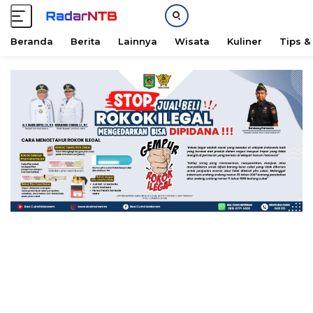
Beranda
Berita
Lainnya
Wisata
Kuliner
Tips &
L
a
n
g
s
u
n
g
k
e
k
o
n
t
e
n