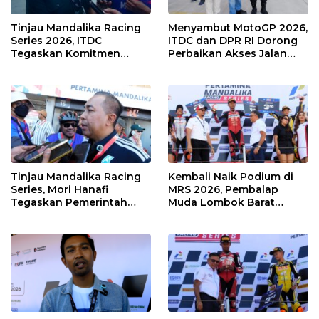
Tinjau Mandalika Racing
Menyambut MotoGP 2026,
Series 2026, ITDC
ITDC dan DPR RI Dorong
Tegaskan Komitmen
Perbaikan Akses Jalan
Kolaborasi dan Genjot
Hingga Pelibatan UMKM
Dampak Ekonomi
di KEK Mandalika
Kawasan
Tinjau Mandalika Racing
Kembali Naik Podium di
Series, Mori Hanafi
MRS 2026, Pembalap
Tegaskan Pemerintah
Muda Lombok Barat
Wajib Support Pembalap
Gibran Makin Mantap
NTB
Menuju Tingkat Asia