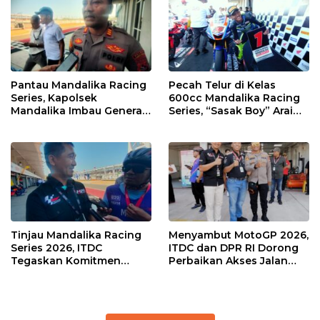
Pantau Mandalika Racing
Pecah Telur di Kelas
Series, Kapolsek
600cc Mandalika Racing
Mandalika Imbau Generasi
Series, “Sasak Boy” Arai
Muda Salurkan Hobi di
Agaska Ungkap Kunci
Sirkuit, Bukan Jalan Raya
Kemenangan
Tinjau Mandalika Racing
Menyambut MotoGP 2026,
Series 2026, ITDC
ITDC dan DPR RI Dorong
Tegaskan Komitmen
Perbaikan Akses Jalan
Kolaborasi dan Genjot
Hingga Pelibatan UMKM
Dampak Ekonomi
di KEK Mandalika
Kawasan