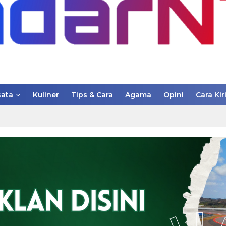
ata
Kuliner
Tips & Cara
Agama
Opini
Cara Kir