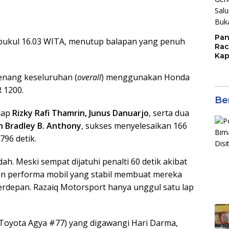
Pan
a pukul 16.03 WITA, menutup balapan yang penuh
Rac
Kap
Imb
Mud
enang keseluruhan (
overall
) menggunakan Honda
di S
 1200.
Jal
Ber
lap
Rizky Rafi Thamrin, Junus Danuarjo
, serta dua
n Bradley B. Anthony
, sukses menyelesaikan 166
796 detik.
h. Meski sempat dijatuhi penalti 60 detik akibat
 dan performa mobil yang stabil membuat mereka
rdepan. Razaiq Motorsport hanya unggul satu lap
Toyota Agya #77) yang digawangi Hari Darma,