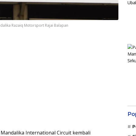
dalika Razaiq Motorsport Rajai Balapan
Po
P
Mandalika International Circuit kembali