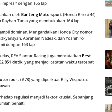
 impresif dengan 165 lap.
ankan oleh
Banteng Motorsport
(Honda Brio #44)
 dan Rayhan Tania yang membukukan 164 lap.
ampil dominan. Mengandalkan Honda City nomor
Rizkyansyah, Abraham Nadeak, dan Yoshihiro
all
dengan 163 lap.
kelas, REA Siantar Racing juga mencatatkan
Best
02,851 detik
, yang menjadi catatan waktu tercepat
otorsport
(#78) yang diperkuat Billy Wisputra,
rawan.
hadap regulasi menjadi faktor krusial. Sepanjang
mlah penalti: