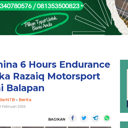
mina 6 Hours Endurance
ka Razaiq Motorsport
ai Balapan
darNTB
-
Berita
1 Februari 2026
BAGIKAN