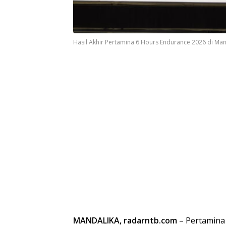
Hasil Akhir Pertamina 6 Hours Endurance 2026 di Man
MANDALIKA, radarntb.com
– Pertamina 