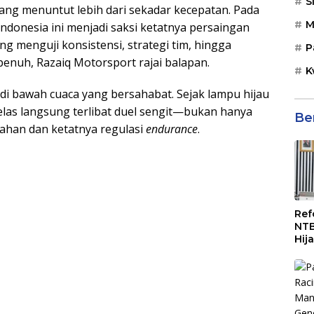
S
ang menuntut lebih dari sekadar kecepatan. Pada
M
ndonesia ini menjadi saksi ketatnya persaingan
ang menguji konsistensi, strategi tim, hingga
P
penuh, Razaiq Motorsport rajai balapan.
K
 di bawah cuaca yang bersahabat. Sejak lampu hijau
elas langsung terlibat duel sengit—bukan hanya
Be
lahan dan ketatnya regulasi
endurance
.
Ref
NTB
Hij
Man
ASN