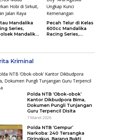
tau Mandalika
Pecah Telur di Kelas
ing Series,
600cc Mandalika
olsek Mandalika
Racing Series,
au Generasi
“Sasak Boy” Arai
a Salurkan Hobi
Agaska Ungkap
irkuit, Bukan
Kunci Kemenangan
an Raya
ita Kriminal
Polda NTB ‘Obok-obok’
Kantor Dikbudpora Bima,
Dokumen Pungli Tunjangan
Guru Terpencil Disita
7 Maret 2026
Polda NTB ‘Gempur’
Narkoba: 240 Tersangka
Diringkus, Barang Bukti