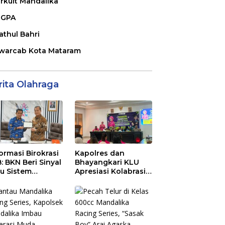
irkuit Mandalika
GPA
athul Bahri
warcab Kota Mataram
rita Olahraga
ormasi Birokrasi
Kapolres dan
: BKN Beri Sinyal
Bhayangkari KLU
au Sistem
Apresiasi Kolabrasi
ajemen Talenta
Mahasiswa KKN
 Pemprov NTB
Unram, UIN dan Un
45 Ubah Sampah
Jadi Rupiah