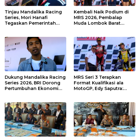
Tinjau Mandalika Racing
Kembali Naik Podium di
Series, Mori Hanafi
MRS 2026, Pembalap
Tegaskan Pemerintah
Muda Lombok Barat
Wajib Support Pembalap
Gibran Makin Mantap
NTB
Menuju Tingkat Asia
Dukung Mandalika Racing
MRS Seri 3 Terapkan
Series 2026, BRI Dorong
Format Kualifikasi ala
Pertumbuhan Ekonomi
MotoGP, Edy Saputra:
dan UMKM NTB
Persaingan Makin Sengit
dan Efektif