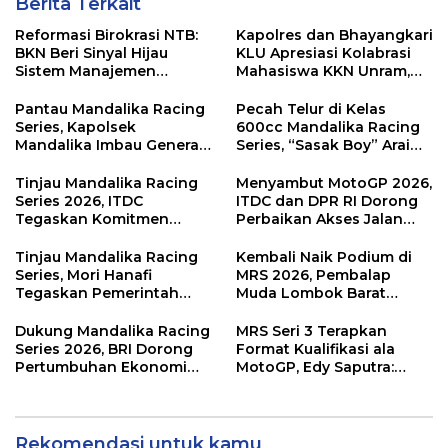
Berita Terkait
Reformasi Birokrasi NTB:
Kapolres dan Bhayangkari
BKN Beri Sinyal Hijau
KLU Apresiasi Kolabrasi
Sistem Manajemen
Mahasiswa KKN Unram,
Talenta ASN Pemprov NTB
UIN dan Un 45 Ubah
Sampah Jadi Rupiah
Pantau Mandalika Racing
Pecah Telur di Kelas
Series, Kapolsek
600cc Mandalika Racing
Mandalika Imbau Generasi
Series, “Sasak Boy” Arai
Muda Salurkan Hobi di
Agaska Ungkap Kunci
Sirkuit, Bukan Jalan Raya
Kemenangan
Tinjau Mandalika Racing
Menyambut MotoGP 2026,
Series 2026, ITDC
ITDC dan DPR RI Dorong
Tegaskan Komitmen
Perbaikan Akses Jalan
Kolaborasi dan Genjot
Hingga Pelibatan UMKM
Dampak Ekonomi
di KEK Mandalika
Tinjau Mandalika Racing
Kembali Naik Podium di
Kawasan
Series, Mori Hanafi
MRS 2026, Pembalap
Tegaskan Pemerintah
Muda Lombok Barat
Wajib Support Pembalap
Gibran Makin Mantap
NTB
Menuju Tingkat Asia
Dukung Mandalika Racing
MRS Seri 3 Terapkan
Series 2026, BRI Dorong
Format Kualifikasi ala
Pertumbuhan Ekonomi
MotoGP, Edy Saputra:
dan UMKM NTB
Persaingan Makin Sengit
dan Efektif
Rekomendasi untuk kamu