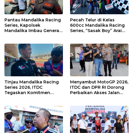
Pantau Mandalika Racing
Pecah Telur di Kelas
Series, Kapolsek
600cc Mandalika Racing
Mandalika Imbau Generasi
Series, “Sasak Boy” Arai
Muda Salurkan Hobi di
Agaska Ungkap Kunci
Sirkuit, Bukan Jalan Raya
Kemenangan
Tinjau Mandalika Racing
Menyambut MotoGP 2026,
Series 2026, ITDC
ITDC dan DPR RI Dorong
Tegaskan Komitmen
Perbaikan Akses Jalan
Kolaborasi dan Genjot
Hingga Pelibatan UMKM
Dampak Ekonomi
di KEK Mandalika
Kawasan