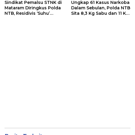
Sindikat Pemalsu STNK di
Ungkap 61 Kasus Narkoba
Mataram Diringkus Polda
Dalam Sebulan, Polda NTB
NTB, Residivis ‘Suhu’
Sita 8,3 Kg Sabu dan 11 Kg
Pemalsuan Kembali
Ganja
Masuk Bui