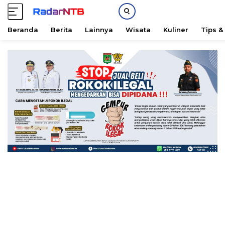
Beranda
Berita
Lainnya
Wisata
Kuliner
Tips &
L
a
n
g
s
u
n
g
k
e
k
o
n
t
e
n