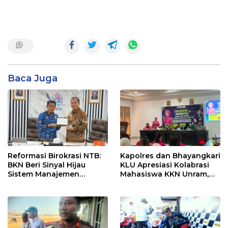
Baca Juga
Reformasi Birokrasi NTB:
Kapolres dan Bhayangkari
BKN Beri Sinyal Hijau
KLU Apresiasi Kolabrasi
Sistem Manajemen
Mahasiswa KKN Unram,
Talenta ASN Pemprov NTB
UIN dan Un 45 Ubah
Sampah Jadi Rupiah