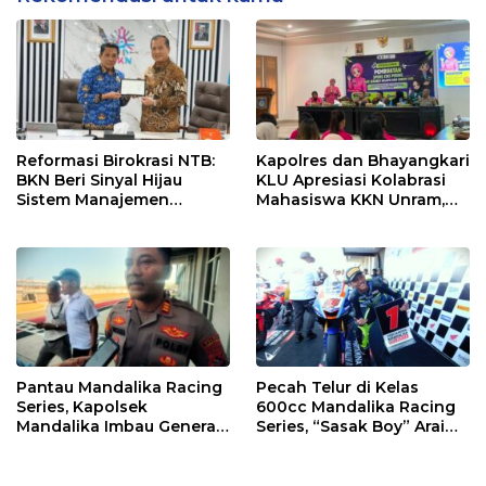
Reformasi Birokrasi NTB:
Kapolres dan Bhayangkari
BKN Beri Sinyal Hijau
KLU Apresiasi Kolabrasi
Sistem Manajemen
Mahasiswa KKN Unram,
Talenta ASN Pemprov NTB
UIN dan Un 45 Ubah
Sampah Jadi Rupiah
Pantau Mandalika Racing
Pecah Telur di Kelas
Series, Kapolsek
600cc Mandalika Racing
Mandalika Imbau Generasi
Series, “Sasak Boy” Arai
Muda Salurkan Hobi di
Agaska Ungkap Kunci
Sirkuit, Bukan Jalan Raya
Kemenangan