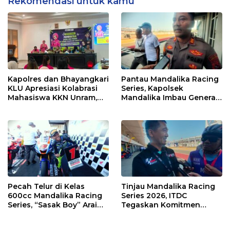
Rekomendasi untuk kamu
Kapolres dan Bhayangkari
Pantau Mandalika Racing
KLU Apresiasi Kolabrasi
Series, Kapolsek
Mahasiswa KKN Unram,
Mandalika Imbau Generasi
UIN dan Un 45 Ubah
Muda Salurkan Hobi di
Sampah Jadi Rupiah
Sirkuit, Bukan Jalan Raya
Pecah Telur di Kelas
Tinjau Mandalika Racing
600cc Mandalika Racing
Series 2026, ITDC
Series, “Sasak Boy” Arai
Tegaskan Komitmen
Agaska Ungkap Kunci
Kolaborasi dan Genjot
Kemenangan
Dampak Ekonomi