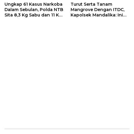
Ungkap 61 Kasus Narkoba
Turut Serta Tanam
Dalam Sebulan, Polda NTB
Mangrove Dengan ITDC,
Sita 8,3 Kg Sabu dan 11 Kg
Kapolsek Mandalika: Ini
Ganja
Bisa Menjaga Stabilitas
Kamtibmas