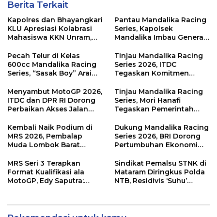
Berita Terkait
Kapolres dan Bhayangkari
Pantau Mandalika Racing
KLU Apresiasi Kolabrasi
Series, Kapolsek
Mahasiswa KKN Unram,
Mandalika Imbau Generasi
UIN dan Un 45 Ubah
Muda Salurkan Hobi di
Sampah Jadi Rupiah
Sirkuit, Bukan Jalan Raya
Pecah Telur di Kelas
Tinjau Mandalika Racing
600cc Mandalika Racing
Series 2026, ITDC
Series, “Sasak Boy” Arai
Tegaskan Komitmen
Agaska Ungkap Kunci
Kolaborasi dan Genjot
Kemenangan
Dampak Ekonomi
Menyambut MotoGP 2026,
Tinjau Mandalika Racing
Kawasan
ITDC dan DPR RI Dorong
Series, Mori Hanafi
Perbaikan Akses Jalan
Tegaskan Pemerintah
Hingga Pelibatan UMKM
Wajib Support Pembalap
di KEK Mandalika
NTB
Kembali Naik Podium di
Dukung Mandalika Racing
MRS 2026, Pembalap
Series 2026, BRI Dorong
Muda Lombok Barat
Pertumbuhan Ekonomi
Gibran Makin Mantap
dan UMKM NTB
Menuju Tingkat Asia
MRS Seri 3 Terapkan
Sindikat Pemalsu STNK di
Format Kualifikasi ala
Mataram Diringkus Polda
MotoGP, Edy Saputra:
NTB, Residivis ‘Suhu’
Persaingan Makin Sengit
Pemalsuan Kembali
dan Efektif
Masuk Bui