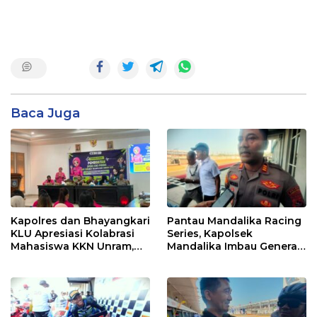
Baca Juga
Kapolres dan Bhayangkari
Pantau Mandalika Racing
KLU Apresiasi Kolabrasi
Series, Kapolsek
Mahasiswa KKN Unram,
Mandalika Imbau Generasi
UIN dan Un 45 Ubah
Muda Salurkan Hobi di
Sampah Jadi Rupiah
Sirkuit, Bukan Jalan Raya