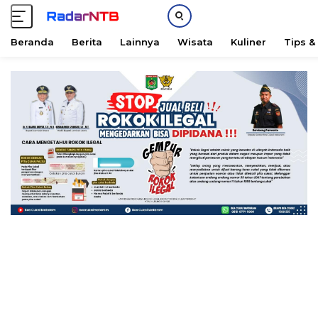
Beranda
Berita
Lainnya
Wisata
Kuliner
Tips &
L
a
n
g
s
u
n
g
k
e
k
o
n
t
e
n