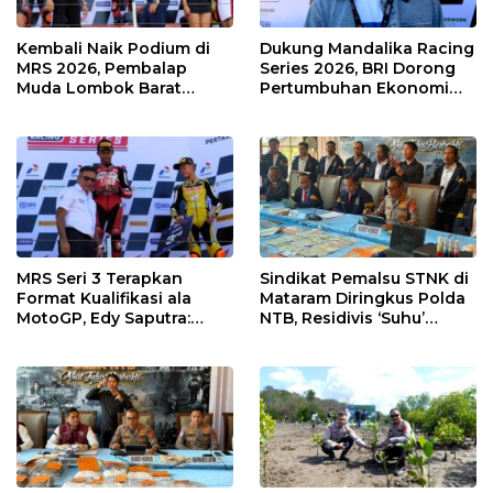
Kembali Naik Podium di
Dukung Mandalika Racing
MRS 2026, Pembalap
Series 2026, BRI Dorong
Muda Lombok Barat
Pertumbuhan Ekonomi
Gibran Makin Mantap
dan UMKM NTB
Menuju Tingkat Asia
MRS Seri 3 Terapkan
Sindikat Pemalsu STNK di
Format Kualifikasi ala
Mataram Diringkus Polda
MotoGP, Edy Saputra:
NTB, Residivis ‘Suhu’
Persaingan Makin Sengit
Pemalsuan Kembali
dan Efektif
Masuk Bui