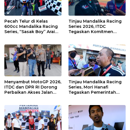
Pecah Telur di Kelas
Tinjau Mandalika Racing
600cc Mandalika Racing
Series 2026, ITDC
Series, “Sasak Boy” Arai
Tegaskan Komitmen
Agaska Ungkap Kunci
Kolaborasi dan Genjot
Kemenangan
Dampak Ekonomi
Kawasan
Menyambut MotoGP 2026,
Tinjau Mandalika Racing
ITDC dan DPR RI Dorong
Series, Mori Hanafi
Perbaikan Akses Jalan
Tegaskan Pemerintah
Hingga Pelibatan UMKM
Wajib Support Pembalap
di KEK Mandalika
NTB