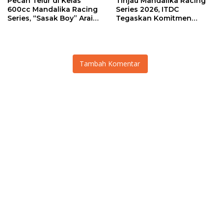
Pecah Telur di Kelas
Tinjau Mandalika Racing
600cc Mandalika Racing
Series 2026, ITDC
Series, “Sasak Boy” Arai
Tegaskan Komitmen
Agaska Ungkap Kunci
Kolaborasi dan Genjot
Kemenangan
Dampak Ekonomi
Kawasan
Tambah Komentar