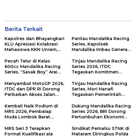
Berita Terkait
Kapolres dan Bhayangkari
Pantau Mandalika Racing
KLU Apresiasi Kolabrasi
Series, Kapolsek
Mahasiswa KKN Unram,
Mandalika Imbau Generasi
UIN dan Un 45 Ubah
Muda Salurkan Hobi di
Sampah Jadi Rupiah
Sirkuit, Bukan Jalan Raya
Pecah Telur di Kelas
Tinjau Mandalika Racing
600cc Mandalika Racing
Series 2026, ITDC
Series, “Sasak Boy” Arai
Tegaskan Komitmen
Agaska Ungkap Kunci
Kolaborasi dan Genjot
Kemenangan
Dampak Ekonomi
Menyambut MotoGP 2026,
Tinjau Mandalika Racing
Kawasan
ITDC dan DPR RI Dorong
Series, Mori Hanafi
Perbaikan Akses Jalan
Tegaskan Pemerintah
Hingga Pelibatan UMKM
Wajib Support Pembalap
di KEK Mandalika
NTB
Kembali Naik Podium di
Dukung Mandalika Racing
MRS 2026, Pembalap
Series 2026, BRI Dorong
Muda Lombok Barat
Pertumbuhan Ekonomi
Gibran Makin Mantap
dan UMKM NTB
Menuju Tingkat Asia
MRS Seri 3 Terapkan
Sindikat Pemalsu STNK di
Format Kualifikasi ala
Mataram Diringkus Polda