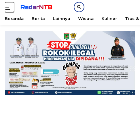
Beranda
Berita
Lainnya
Wisata
Kuliner
Tips &
L
a
n
g
s
u
n
g
k
e
k
o
n
t
e
n