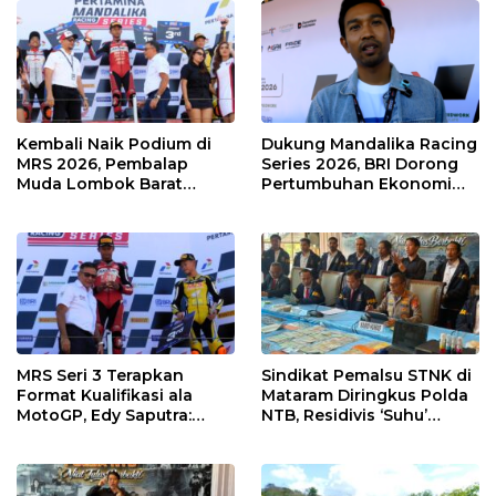
Kembali Naik Podium di
Dukung Mandalika Racing
MRS 2026, Pembalap
Series 2026, BRI Dorong
Muda Lombok Barat
Pertumbuhan Ekonomi
Gibran Makin Mantap
dan UMKM NTB
Menuju Tingkat Asia
MRS Seri 3 Terapkan
Sindikat Pemalsu STNK di
Format Kualifikasi ala
Mataram Diringkus Polda
MotoGP, Edy Saputra:
NTB, Residivis ‘Suhu’
Persaingan Makin Sengit
Pemalsuan Kembali
dan Efektif
Masuk Bui