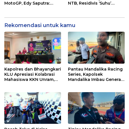
MotoGP, Edy Saputra:
NTB, Residivis ‘Suhu’
Persaingan Makin Sengit
Pemalsuan Kembali
dan Efektif
Masuk Bui
Rekomendasi untuk kamu
Kapolres dan Bhayangkari
Pantau Mandalika Racing
KLU Apresiasi Kolabrasi
Series, Kapolsek
Mahasiswa KKN Unram,
Mandalika Imbau Generasi
UIN dan Un 45 Ubah
Muda Salurkan Hobi di
Sampah Jadi Rupiah
Sirkuit, Bukan Jalan Raya