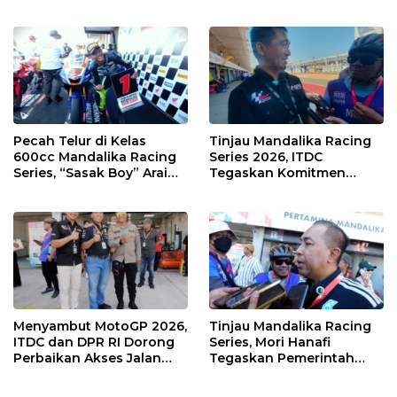
UIN dan Un 45 Ubah
Muda Salurkan Hobi di
Sampah Jadi Rupiah
Sirkuit, Bukan Jalan Raya
Pecah Telur di Kelas
Tinjau Mandalika Racing
600cc Mandalika Racing
Series 2026, ITDC
Series, “Sasak Boy” Arai
Tegaskan Komitmen
Agaska Ungkap Kunci
Kolaborasi dan Genjot
Kemenangan
Dampak Ekonomi
Kawasan
Menyambut MotoGP 2026,
Tinjau Mandalika Racing
ITDC dan DPR RI Dorong
Series, Mori Hanafi
Perbaikan Akses Jalan
Tegaskan Pemerintah
Hingga Pelibatan UMKM
Wajib Support Pembalap
di KEK Mandalika
NTB