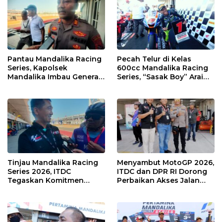
Pantau Mandalika Racing
Pecah Telur di Kelas
Series, Kapolsek
600cc Mandalika Racing
Mandalika Imbau Generasi
Series, “Sasak Boy” Arai
Muda Salurkan Hobi di
Agaska Ungkap Kunci
Sirkuit, Bukan Jalan Raya
Kemenangan
Tinjau Mandalika Racing
Menyambut MotoGP 2026,
Series 2026, ITDC
ITDC dan DPR RI Dorong
Tegaskan Komitmen
Perbaikan Akses Jalan
Kolaborasi dan Genjot
Hingga Pelibatan UMKM
Dampak Ekonomi
di KEK Mandalika
Kawasan