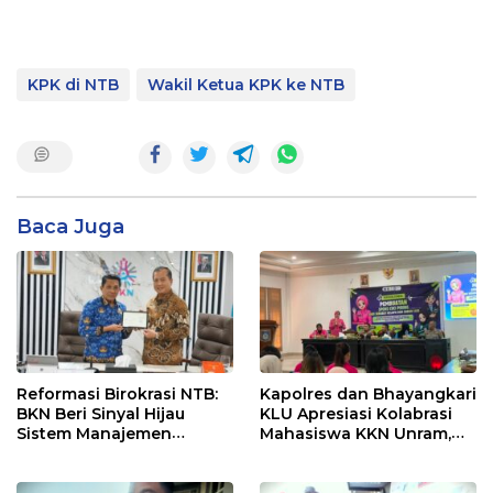
KPK di NTB
Wakil Ketua KPK ke NTB
Baca Juga
Reformasi Birokrasi NTB:
Kapolres dan Bhayangkari
BKN Beri Sinyal Hijau
KLU Apresiasi Kolabrasi
Sistem Manajemen
Mahasiswa KKN Unram,
Talenta ASN Pemprov NTB
UIN dan Un 45 Ubah
Sampah Jadi Rupiah