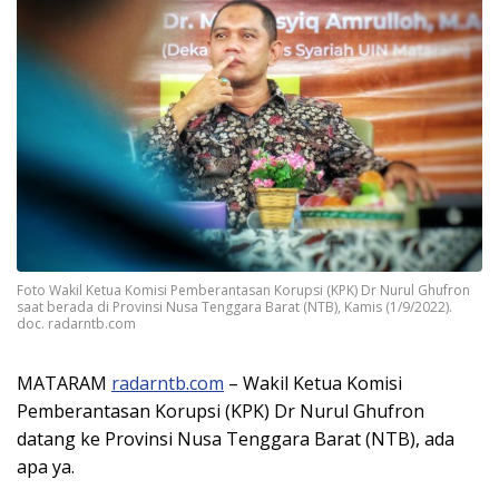
Foto Wakil Ketua Komisi Pemberantasan Korupsi (KPK) Dr Nurul Ghufron
saat berada di Provinsi Nusa Tenggara Barat (NTB), Kamis (1/9/2022).
doc. radarntb.com
MATARAM
radarntb.com
– Wakil Ketua Komisi
Pemberantasan Korupsi (KPK) Dr Nurul Ghufron
datang ke Provinsi Nusa Tenggara Barat (NTB), ada
apa ya.