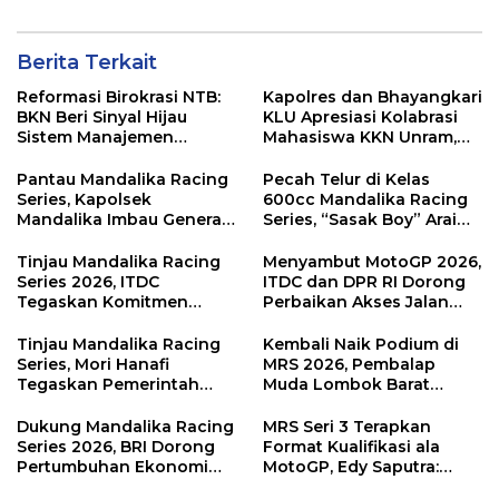
Berita Terkait
Reformasi Birokrasi NTB:
Kapolres dan Bhayangkari
BKN Beri Sinyal Hijau
KLU Apresiasi Kolabrasi
Sistem Manajemen
Mahasiswa KKN Unram,
Talenta ASN Pemprov NTB
UIN dan Un 45 Ubah
Sampah Jadi Rupiah
Pantau Mandalika Racing
Pecah Telur di Kelas
Series, Kapolsek
600cc Mandalika Racing
Mandalika Imbau Generasi
Series, “Sasak Boy” Arai
Muda Salurkan Hobi di
Agaska Ungkap Kunci
Sirkuit, Bukan Jalan Raya
Kemenangan
Tinjau Mandalika Racing
Menyambut MotoGP 2026,
Series 2026, ITDC
ITDC dan DPR RI Dorong
Tegaskan Komitmen
Perbaikan Akses Jalan
Kolaborasi dan Genjot
Hingga Pelibatan UMKM
Dampak Ekonomi
di KEK Mandalika
Tinjau Mandalika Racing
Kembali Naik Podium di
Kawasan
Series, Mori Hanafi
MRS 2026, Pembalap
Tegaskan Pemerintah
Muda Lombok Barat
Wajib Support Pembalap
Gibran Makin Mantap
NTB
Menuju Tingkat Asia
Dukung Mandalika Racing
MRS Seri 3 Terapkan
Series 2026, BRI Dorong
Format Kualifikasi ala
Pertumbuhan Ekonomi
MotoGP, Edy Saputra:
dan UMKM NTB
Persaingan Makin Sengit