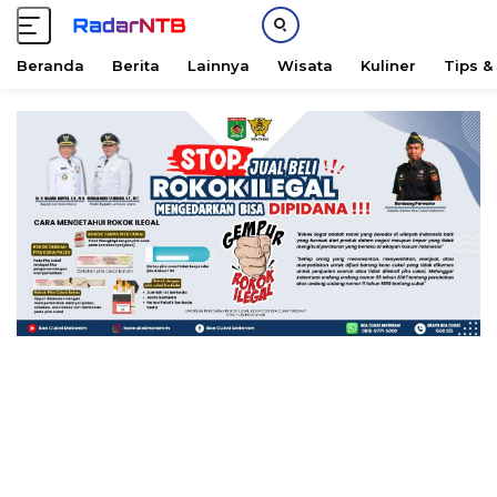
Beranda
Berita
Lainnya
Wisata
Kuliner
Tips &
L
a
n
g
s
u
n
g
k
e
k
o
n
t
e
n