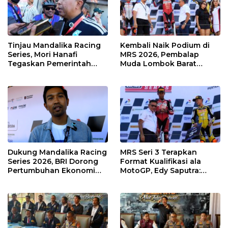
Tinjau Mandalika Racing
Kembali Naik Podium di
Series, Mori Hanafi
MRS 2026, Pembalap
Tegaskan Pemerintah
Muda Lombok Barat
Wajib Support Pembalap
Gibran Makin Mantap
NTB
Menuju Tingkat Asia
Dukung Mandalika Racing
MRS Seri 3 Terapkan
Series 2026, BRI Dorong
Format Kualifikasi ala
Pertumbuhan Ekonomi
MotoGP, Edy Saputra:
dan UMKM NTB
Persaingan Makin Sengit
dan Efektif