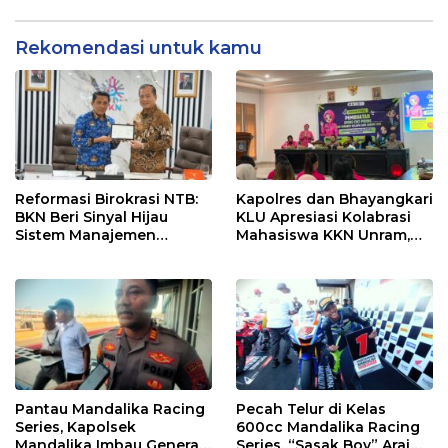
dan Efektif
Rekomendasi untuk kamu
Reformasi Birokrasi NTB:
Kapolres dan Bhayangkari
BKN Beri Sinyal Hijau
KLU Apresiasi Kolabrasi
Sistem Manajemen
Mahasiswa KKN Unram,
Talenta ASN Pemprov NTB
UIN dan Un 45 Ubah
Sampah Jadi Rupiah
Pantau Mandalika Racing
Pecah Telur di Kelas
Series, Kapolsek
600cc Mandalika Racing
Mandalika Imbau Generasi
Series, “Sasak Boy” Arai