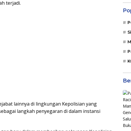
h terjadi.
Po
P
S
M
P
K
Be
abat lainnya di lingkungan Kepolisian yang
sebagai langkah penyegaran di dalam instansi