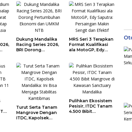
Genjot Dampak
KEK Mandalika
Ekonomi Kawasan
Ot
Dukung Mandalika
MRS Seri 3 Terapkan
026,
Racing Series 2026,
Format Kualifikasi
BRI Dorong
ala MotoGP, Edy
Pertumbuhan
Saputra: Persaingan
Ekonomi dan UMKM
Makin Sengit dan
NTB
Efektif
s
Pulihkan Ekosistem
Pesisir, ITDC Tanam
Turut Serta Tanam
NTB
4.500 Bibit
Mangrove Dengan
 dan
Mangrove di
ITDC, Kapolsek
Kawasan Sanctuary
Mandalika: Ini Bisa
Mandalika
Menjaga Stabilitas