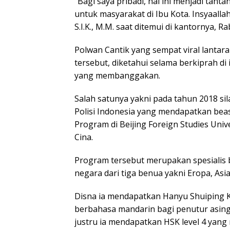
“Bagi saya pribadi, hal ini menjadi ta
untuk masyarakat di Ibu Kota. Insyaallah
S.I.K., M.M. saat ditemui di kantornya, Ra
Polwan Cantik yang sempat viral lanta
tersebut, diketahui selama berkiprah di
yang membanggakan.
Salah satunya yakni pada tahun 2018 sil
Polisi Indonesia yang mendapatkan beas
Program di Beijing Foreign Studies Univ
Cina.
Program tersebut merupakan spesialis b
negara dari tiga benua yakni Eropa, Asia 
Disna ia mendapatkan Hanyu Shuiping K
berbahasa mandarin bagi penutur asing
justru ia mendapatkan HSK level 4 yang 