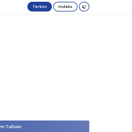
Terkini
Indeks
im Tulisan