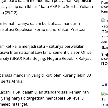
ntangan baru dalam memberikan pelayanan Kepolisian
Pan
 saya siap dan Ikhlas,” kata AKP Rita Sorcha Yuliana
Rac
Kap
bu (29/12).
Imb
Mud
ran kemahirannya dalam berbahasa mandarin
di S
Jal
 institusi Kepolisian kerap menorehkan Prestasi
am ketika ia menjadi satu – satunya perwakilan
iswa International Law Enforcement Liaison Officer
Tin
ersity (BFSU) Kota Beijing, Negara Republik Rakyat
Rac
ITD
Ko
Kol
ahasa mandarin yang diikuti oleh kurang lebih 33
Gen
serta Afrika.
Eko
Ber
aoshi (HSK) dalam ujian standardisasi kemahiran
 yang hanya ditargetkan mencapai HSK level 3,
melebihi target.