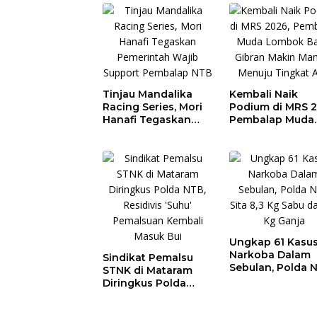
di Sirkuit, Bukan
Jalan Raya
Tinjau Mandalika
Kembali Naik
Racing Series, Mori
Podium di MRS 2
Hanafi Tegaskan
Pembalap Muda
Pemerintah Wajib
Lombok Barat
Support Pembalap
Gibran Makin
NTB
Mantap Menuju
Tingkat Asia
Ungkap 61 Kasu
Narkoba Dalam
Sindikat Pemalsu
Sebulan, Polda 
STNK di Mataram
Sita 8,3 Kg Sabu
Diringkus Polda
11 Kg Ganja
NTB, Residivis ‘Suhu’
Pemalsuan Kembali