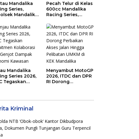
tau Mandalika
Pecah Telur di Kelas
ing Series,
600cc Mandalika
olsek Mandalika
Racing Series,
au Generasi
“Sasak Boy” Arai
a Salurkan Hobi
Agaska Ungkap
irkuit, Bukan
Kunci Kemenangan
an Raya
jau Mandalika
Menyambut MotoGP
ing Series 2026,
2026, ITDC dan DPR
C Tegaskan
RI Dorong
mitmen
Perbaikan Akses
aborasi dan
Jalan Hingga
jot Dampak
Pelibatan UMKM di
nomi Kawasan
KEK Mandalika
ita Kriminal