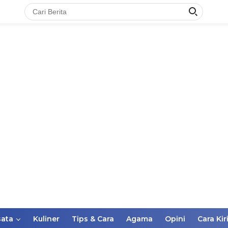
ata
Kuliner
Tips & Cara
Agama
Opini
Cara Kir