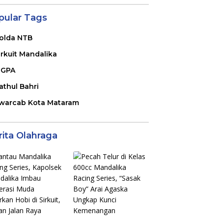
pular Tags
olda NTB
irkuit Mandalika
GPA
athul Bahri
warcab Kota Mataram
rita Olahraga