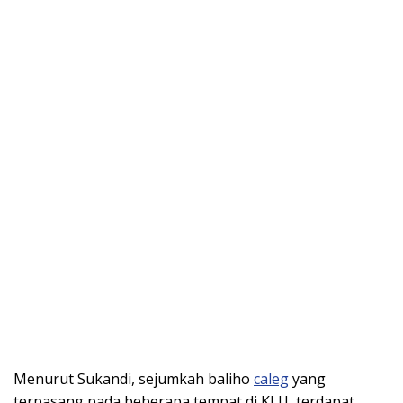
Menurut Sukandi, sejumkah baliho
caleg
yang
terpasang pada beberapa tempat di KLU, terdapat