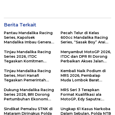
Berita Terkait
Pantau Mandalika Racing
Pecah Telur di Kelas
Series, Kapolsek
600cc Mandalika Racing
Mandalika Imbau Generasi
Series, “Sasak Boy” Arai
Muda Salurkan Hobi di
Agaska Ungkap Kunci
Sirkuit, Bukan Jalan Raya
Kemenangan
Tinjau Mandalika Racing
Menyambut MotoGP 2026,
Series 2026, ITDC
ITDC dan DPR RI Dorong
Tegaskan Komitmen
Perbaikan Akses Jalan
Kolaborasi dan Genjot
Hingga Pelibatan UMKM
Dampak Ekonomi
di KEK Mandalika
Tinjau Mandalika Racing
Kembali Naik Podium di
Kawasan
Series, Mori Hanafi
MRS 2026, Pembalap
Tegaskan Pemerintah
Muda Lombok Barat
Wajib Support Pembalap
Gibran Makin Mantap
NTB
Menuju Tingkat Asia
Dukung Mandalika Racing
MRS Seri 3 Terapkan
Series 2026, BRI Dorong
Format Kualifikasi ala
Pertumbuhan Ekonomi
MotoGP, Edy Saputra:
dan UMKM NTB
Persaingan Makin Sengit
dan Efektif
Sindikat Pemalsu STNK di
Ungkap 61 Kasus Narkoba
Mataram Diringkus Polda
Dalam Sebulan, Polda NTB