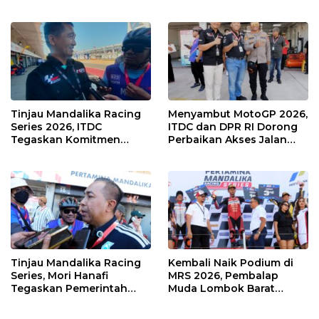
Muda Salurkan Hobi di
Agaska Ungkap Kunci
Sirkuit, Bukan Jalan Raya
Kemenangan
Tinjau Mandalika Racing
Menyambut MotoGP 2026,
Series 2026, ITDC
ITDC dan DPR RI Dorong
Tegaskan Komitmen
Perbaikan Akses Jalan
Kolaborasi dan Genjot
Hingga Pelibatan UMKM
Dampak Ekonomi
di KEK Mandalika
Kawasan
Tinjau Mandalika Racing
Kembali Naik Podium di
Series, Mori Hanafi
MRS 2026, Pembalap
Tegaskan Pemerintah
Muda Lombok Barat
Wajib Support Pembalap
Gibran Makin Mantap
NTB
Menuju Tingkat Asia