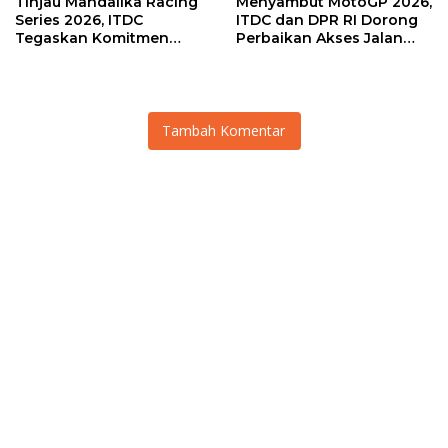
Tinjau Mandalika Racing
Menyambut MotoGP 2026,
Series 2026, ITDC
ITDC dan DPR RI Dorong
Tegaskan Komitmen
Perbaikan Akses Jalan
Kolaborasi dan Genjot
Hingga Pelibatan UMKM
Dampak Ekonomi
di KEK Mandalika
Kawasan
Tambah Komentar