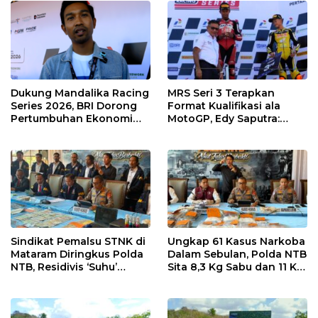
Dukung Mandalika Racing
MRS Seri 3 Terapkan
Series 2026, BRI Dorong
Format Kualifikasi ala
Pertumbuhan Ekonomi
MotoGP, Edy Saputra:
dan UMKM NTB
Persaingan Makin Sengit
dan Efektif
Sindikat Pemalsu STNK di
Ungkap 61 Kasus Narkoba
Mataram Diringkus Polda
Dalam Sebulan, Polda NTB
NTB, Residivis ‘Suhu’
Sita 8,3 Kg Sabu dan 11 Kg
Pemalsuan Kembali
Ganja
Masuk Bui