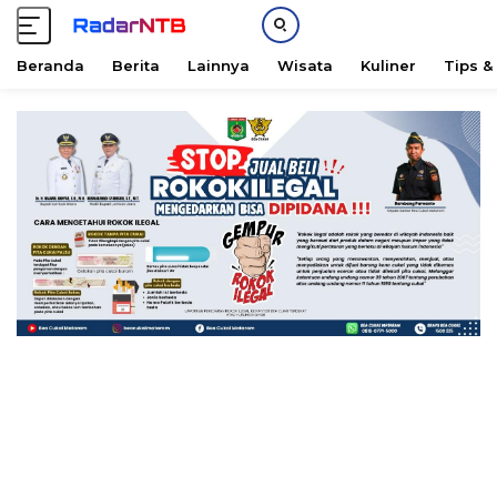
Beranda
Berita
Lainnya
Wisata
Kuliner
Tips &
L
a
n
g
s
u
n
g
k
e
k
o
n
t
e
n