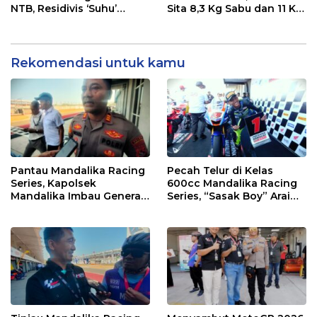
NTB, Residivis ‘Suhu’
Sita 8,3 Kg Sabu dan 11 Kg
Pemalsuan Kembali
Ganja
Masuk Bui
Rekomendasi untuk kamu
Pantau Mandalika Racing
Pecah Telur di Kelas
Series, Kapolsek
600cc Mandalika Racing
Mandalika Imbau Generasi
Series, “Sasak Boy” Arai
Muda Salurkan Hobi di
Agaska Ungkap Kunci
Sirkuit, Bukan Jalan Raya
Kemenangan