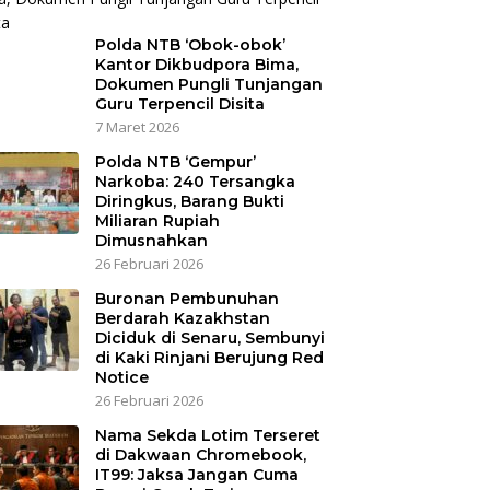
Polda NTB ‘Obok-obok’
Kantor Dikbudpora Bima,
Dokumen Pungli Tunjangan
Guru Terpencil Disita
7 Maret 2026
Polda NTB ‘Gempur’
Narkoba: 240 Tersangka
Diringkus, Barang Bukti
Miliaran Rupiah
Dimusnahkan
26 Februari 2026
Buronan Pembunuhan
Berdarah Kazakhstan
Diciduk di Senaru, Sembunyi
di Kaki Rinjani Berujung Red
Notice
26 Februari 2026
Nama Sekda Lotim Terseret
di Dakwaan Chromebook,
IT99: Jaksa Jangan Cuma