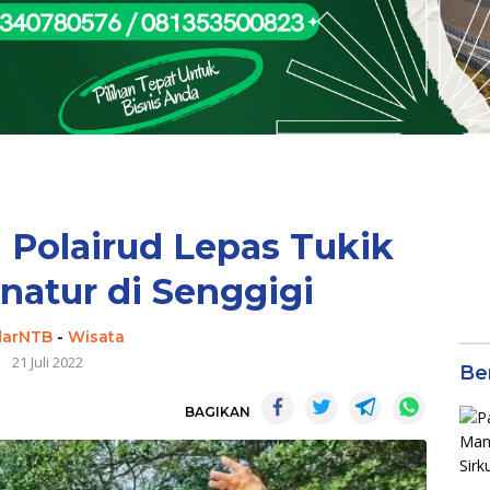
Polairud Lepas Tukik
atur di Senggigi
darNTB
-
Wisata
21 Juli 2022
Be
BAGIKAN