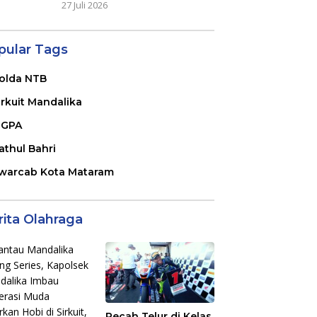
27 Juli 2026
pular Tags
olda NTB
irkuit Mandalika
GPA
athul Bahri
warcab Kota Mataram
rita Olahraga
Pecah Telur di Kelas