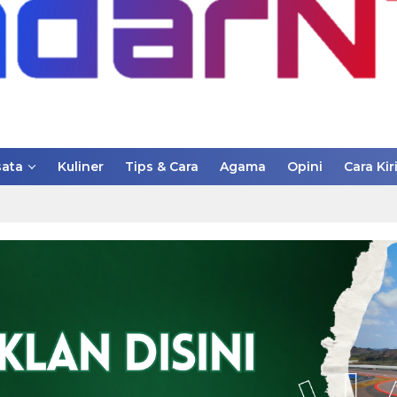
ata
Kuliner
Tips & Cara
Agama
Opini
Cara Kir