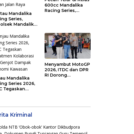
600cc Mandalika
Racing Series,
tau Mandalika
“Sasak Boy” Arai
ing Series,
Agaska Ungkap
olsek Mandalika
Kunci Kemenangan
au Generasi
a Salurkan Hobi
irkuit, Bukan
an Raya
Menyambut MotoGP
2026, ITDC dan DPR
RI Dorong
jau Mandalika
Perbaikan Akses
ing Series 2026,
Jalan Hingga
C Tegaskan
Pelibatan UMKM di
mitmen
KEK Mandalika
aborasi dan
jot Dampak
nomi Kawasan
ita Kriminal