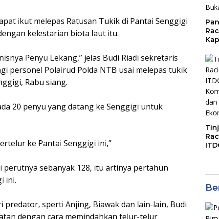
apat ikut melepas Ratusan Tukik di Pantai Senggigi
Pan
Rac
ngan kelestarian biota laut itu.
Kap
Imb
enisnya Penyu Lekang,” jelas Budi Riadi sekretaris
Mud
di S
gi personel Polairud Polda NTB usai melepas tukik
Jal
ggigi, Rabu siang.
 ada 20 penyu yang datang ke Senggigi untuk
Tin
Rac
rtelur ke Pantai Senggigi ini,”
ITD
Ko
Kol
i perutnya sebanyak 128, itu artinya pertahun
Gen
 ini.
Eko
Ber
 predator, sperti Anjing, Biawak dan lain-lain, Budi
tan dengan cara memindahkan telur-telur