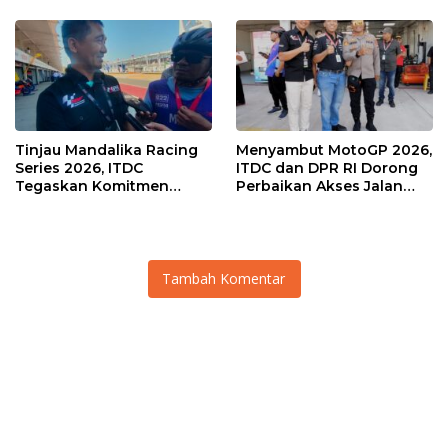
Sirkuit, Bukan Jalan Raya
Kemenangan
Tinjau Mandalika Racing
Menyambut MotoGP 2026,
Series 2026, ITDC
ITDC dan DPR RI Dorong
Tegaskan Komitmen
Perbaikan Akses Jalan
Kolaborasi dan Genjot
Hingga Pelibatan UMKM
Dampak Ekonomi
di KEK Mandalika
Kawasan
Tambah Komentar