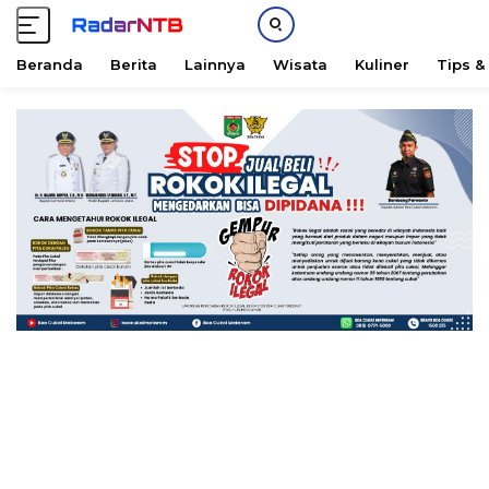
Beranda
Berita
Lainnya
Wisata
Kuliner
Tips &
L
a
n
g
s
u
n
g
k
e
k
o
n
t
e
n