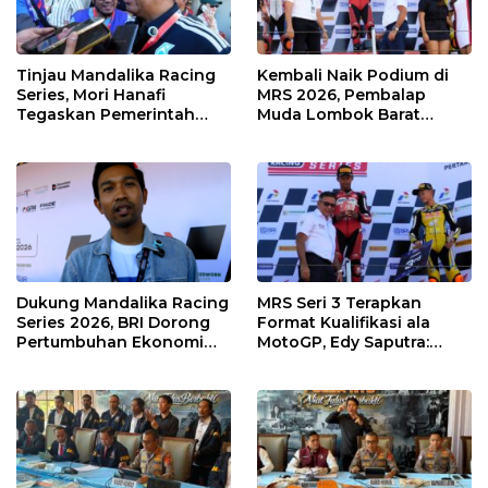
Tinjau Mandalika Racing
Kembali Naik Podium di
Series, Mori Hanafi
MRS 2026, Pembalap
Tegaskan Pemerintah
Muda Lombok Barat
Wajib Support Pembalap
Gibran Makin Mantap
NTB
Menuju Tingkat Asia
Dukung Mandalika Racing
MRS Seri 3 Terapkan
Series 2026, BRI Dorong
Format Kualifikasi ala
Pertumbuhan Ekonomi
MotoGP, Edy Saputra:
dan UMKM NTB
Persaingan Makin Sengit
dan Efektif