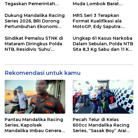
Tegaskan Pemerintah
Muda Lombok Barat
Wajib Support Pembalap
Gibran Makin Mantap
NTB
Menuju Tingkat Asia
Dukung Mandalika Racing
MRS Seri 3 Terapkan
Series 2026, BRI Dorong
Format Kualifikasi ala
Pertumbuhan Ekonomi
MotoGP, Edy Saputra:
dan UMKM NTB
Persaingan Makin Sengit
dan Efektif
Sindikat Pemalsu STNK di
Ungkap 61 Kasus Narkoba
Mataram Diringkus Polda
Dalam Sebulan, Polda NTB
NTB, Residivis ‘Suhu’
Sita 8,3 Kg Sabu dan 11 Kg
Pemalsuan Kembali
Ganja
Masuk Bui
Rekomendasi untuk kamu
Pantau Mandalika Racing
Pecah Telur di Kelas
Series, Kapolsek
600cc Mandalika Racing
Mandalika Imbau Generasi
Series, “Sasak Boy” Arai
Muda Salurkan Hobi di
Agaska Ungkap Kunci