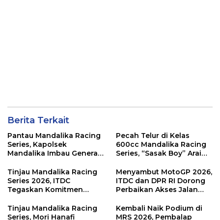
Berita Terkait
Pantau Mandalika Racing
Pecah Telur di Kelas
Series, Kapolsek
600cc Mandalika Racing
Mandalika Imbau Generasi
Series, “Sasak Boy” Arai
Muda Salurkan Hobi di
Agaska Ungkap Kunci
Sirkuit, Bukan Jalan Raya
Kemenangan
Tinjau Mandalika Racing
Menyambut MotoGP 2026,
Series 2026, ITDC
ITDC dan DPR RI Dorong
Tegaskan Komitmen
Perbaikan Akses Jalan
Kolaborasi dan Genjot
Hingga Pelibatan UMKM
Dampak Ekonomi
di KEK Mandalika
Tinjau Mandalika Racing
Kembali Naik Podium di
Kawasan
Series, Mori Hanafi
MRS 2026, Pembalap