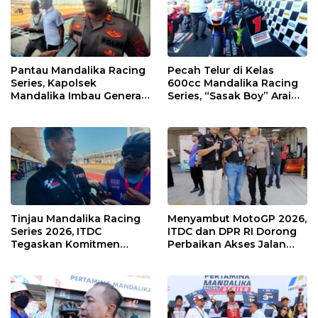
Pantau Mandalika Racing
Pecah Telur di Kelas
Series, Kapolsek
600cc Mandalika Racing
Mandalika Imbau Generasi
Series, “Sasak Boy” Arai
Muda Salurkan Hobi di
Agaska Ungkap Kunci
Sirkuit, Bukan Jalan Raya
Kemenangan
Tinjau Mandalika Racing
Menyambut MotoGP 2026,
Series 2026, ITDC
ITDC dan DPR RI Dorong
Tegaskan Komitmen
Perbaikan Akses Jalan
Kolaborasi dan Genjot
Hingga Pelibatan UMKM
Dampak Ekonomi
di KEK Mandalika
Kawasan