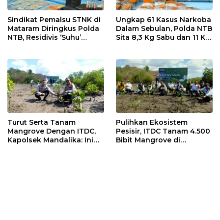
Sindikat Pemalsu STNK di
Ungkap 61 Kasus Narkoba
Mataram Diringkus Polda
Dalam Sebulan, Polda NTB
NTB, Residivis ‘Suhu’
Sita 8,3 Kg Sabu dan 11 Kg
Pemalsuan Kembali
Ganja
Masuk Bui
Turut Serta Tanam
Pulihkan Ekosistem
Mangrove Dengan ITDC,
Pesisir, ITDC Tanam 4.500
Kapolsek Mandalika: Ini
Bibit Mangrove di
Bisa Menjaga Stabilitas
Kawasan Sanctuary
Kamtibmas
Mandalika