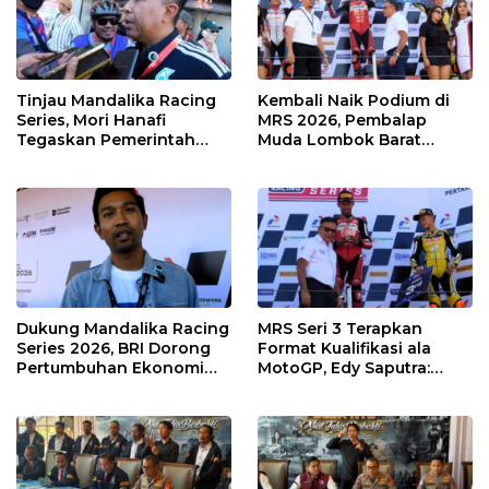
Tinjau Mandalika Racing
Kembali Naik Podium di
Series, Mori Hanafi
MRS 2026, Pembalap
Tegaskan Pemerintah
Muda Lombok Barat
Wajib Support Pembalap
Gibran Makin Mantap
NTB
Menuju Tingkat Asia
Dukung Mandalika Racing
MRS Seri 3 Terapkan
Series 2026, BRI Dorong
Format Kualifikasi ala
Pertumbuhan Ekonomi
MotoGP, Edy Saputra:
dan UMKM NTB
Persaingan Makin Sengit
dan Efektif