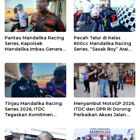
Pantau Mandalika Racing
Pecah Telur di Kelas
Series, Kapolsek
600cc Mandalika Racing
Mandalika Imbau Generasi
Series, “Sasak Boy” Arai
Muda Salurkan Hobi di
Agaska Ungkap Kunci
Sirkuit, Bukan Jalan Raya
Kemenangan
Tinjau Mandalika Racing
Menyambut MotoGP 2026,
Series 2026, ITDC
ITDC dan DPR RI Dorong
Tegaskan Komitmen
Perbaikan Akses Jalan
Kolaborasi dan Genjot
Hingga Pelibatan UMKM
Dampak Ekonomi
di KEK Mandalika
Kawasan