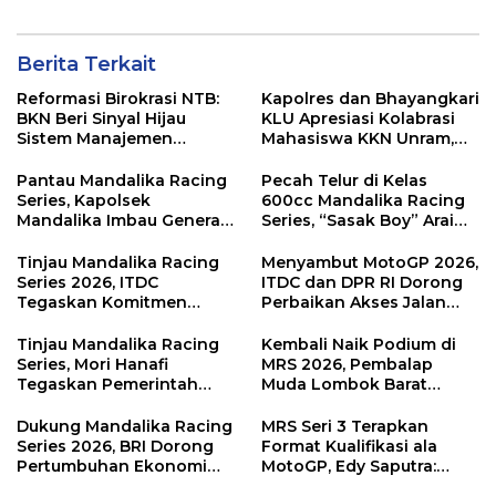
Berita Terkait
Reformasi Birokrasi NTB:
Kapolres dan Bhayangkari
BKN Beri Sinyal Hijau
KLU Apresiasi Kolabrasi
Sistem Manajemen
Mahasiswa KKN Unram,
Talenta ASN Pemprov NTB
UIN dan Un 45 Ubah
Sampah Jadi Rupiah
Pantau Mandalika Racing
Pecah Telur di Kelas
Series, Kapolsek
600cc Mandalika Racing
Mandalika Imbau Generasi
Series, “Sasak Boy” Arai
Muda Salurkan Hobi di
Agaska Ungkap Kunci
Sirkuit, Bukan Jalan Raya
Kemenangan
Tinjau Mandalika Racing
Menyambut MotoGP 2026,
Series 2026, ITDC
ITDC dan DPR RI Dorong
Tegaskan Komitmen
Perbaikan Akses Jalan
Kolaborasi dan Genjot
Hingga Pelibatan UMKM
Dampak Ekonomi
di KEK Mandalika
Tinjau Mandalika Racing
Kembali Naik Podium di
Kawasan
Series, Mori Hanafi
MRS 2026, Pembalap
Tegaskan Pemerintah
Muda Lombok Barat
Wajib Support Pembalap
Gibran Makin Mantap
NTB
Menuju Tingkat Asia
Dukung Mandalika Racing
MRS Seri 3 Terapkan
Series 2026, BRI Dorong
Format Kualifikasi ala
Pertumbuhan Ekonomi
MotoGP, Edy Saputra:
dan UMKM NTB
Persaingan Makin Sengit