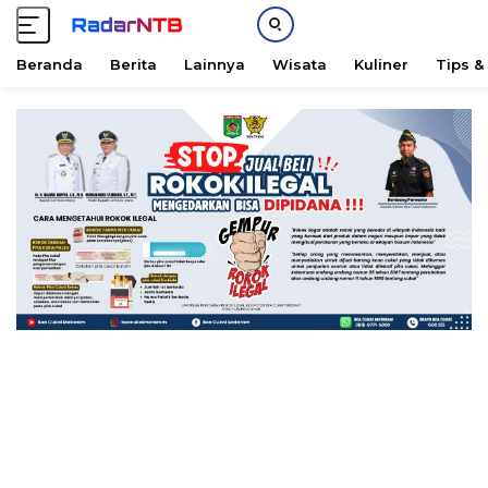
Beranda
Berita
Lainnya
Wisata
Kuliner
Tips &
L
a
n
g
s
u
n
g
k
e
k
o
n
t
e
n