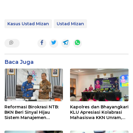
Kasus Ustad Mizan
Ustad Mizan
Baca Juga
Reformasi Birokrasi NTB:
Kapolres dan Bhayangkari
BKN Beri Sinyal Hijau
KLU Apresiasi Kolabrasi
Sistem Manajemen
Mahasiswa KKN Unram,
Talenta ASN Pemprov NTB
UIN dan Un 45 Ubah
Sampah Jadi Rupiah