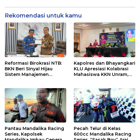
dan Efektif
Rekomendasi untuk kamu
Reformasi Birokrasi NTB:
Kapolres dan Bhayangkari
BKN Beri Sinyal Hijau
KLU Apresiasi Kolabrasi
Sistem Manajemen
Mahasiswa KKN Unram,
Talenta ASN Pemprov NTB
UIN dan Un 45 Ubah
Sampah Jadi Rupiah
Pantau Mandalika Racing
Pecah Telur di Kelas
Series, Kapolsek
600cc Mandalika Racing
Mandalika Imbau Generasi
Series, “Sasak Boy” Arai