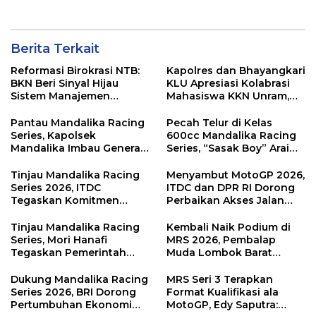
Berita Terkait
Reformasi Birokrasi NTB:
Kapolres dan Bhayangkari
BKN Beri Sinyal Hijau
KLU Apresiasi Kolabrasi
Sistem Manajemen
Mahasiswa KKN Unram,
Talenta ASN Pemprov NTB
UIN dan Un 45 Ubah
Sampah Jadi Rupiah
Pantau Mandalika Racing
Pecah Telur di Kelas
Series, Kapolsek
600cc Mandalika Racing
Mandalika Imbau Generasi
Series, “Sasak Boy” Arai
Muda Salurkan Hobi di
Agaska Ungkap Kunci
Sirkuit, Bukan Jalan Raya
Kemenangan
Tinjau Mandalika Racing
Menyambut MotoGP 2026,
Series 2026, ITDC
ITDC dan DPR RI Dorong
Tegaskan Komitmen
Perbaikan Akses Jalan
Kolaborasi dan Genjot
Hingga Pelibatan UMKM
Dampak Ekonomi
di KEK Mandalika
Tinjau Mandalika Racing
Kembali Naik Podium di
Kawasan
Series, Mori Hanafi
MRS 2026, Pembalap
Tegaskan Pemerintah
Muda Lombok Barat
Wajib Support Pembalap
Gibran Makin Mantap
NTB
Menuju Tingkat Asia
Dukung Mandalika Racing
MRS Seri 3 Terapkan
Series 2026, BRI Dorong
Format Kualifikasi ala
Pertumbuhan Ekonomi
MotoGP, Edy Saputra: