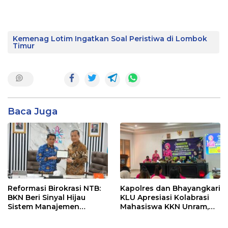
Kemenag Lotim Ingatkan Soal Peristiwa di Lombok
Timur
Baca Juga
Reformasi Birokrasi NTB:
Kapolres dan Bhayangkari
BKN Beri Sinyal Hijau
KLU Apresiasi Kolabrasi
Sistem Manajemen
Mahasiswa KKN Unram,
Talenta ASN Pemprov NTB
UIN dan Un 45 Ubah
Sampah Jadi Rupiah