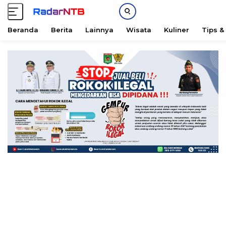
Beranda
Berita
Lainnya
Wisata
Kuliner
Tips &
L
a
n
g
s
u
n
g
k
e
k
o
n
t
e
n