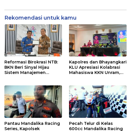
dan UMKM NTB
Persaingan Makin Sengit
dan Efektif
Rekomendasi untuk kamu
Reformasi Birokrasi NTB:
Kapolres dan Bhayangkari
BKN Beri Sinyal Hijau
KLU Apresiasi Kolabrasi
Sistem Manajemen
Mahasiswa KKN Unram,
Talenta ASN Pemprov NTB
UIN dan Un 45 Ubah
Sampah Jadi Rupiah
Pantau Mandalika Racing
Pecah Telur di Kelas
Series, Kapolsek
600cc Mandalika Racing