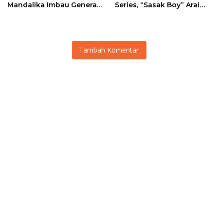
Mandalika Imbau Generasi
Series, “Sasak Boy” Arai
Muda Salurkan Hobi di
Agaska Ungkap Kunci
Sirkuit, Bukan Jalan Raya
Kemenangan
Tambah Komentar