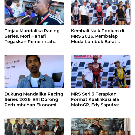
Tinjau Mandalika Racing
Kembali Naik Podium di
Series, Mori Hanafi
MRS 2026, Pembalap
Tegaskan Pemerintah
Muda Lombok Barat
Wajib Support Pembalap
Gibran Makin Mantap
NTB
Menuju Tingkat Asia
Dukung Mandalika Racing
MRS Seri 3 Terapkan
Series 2026, BRI Dorong
Format Kualifikasi ala
Pertumbuhan Ekonomi
MotoGP, Edy Saputra:
dan UMKM NTB
Persaingan Makin Sengit
dan Efektif