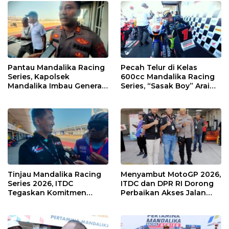
Pantau Mandalika Racing
Pecah Telur di Kelas
Series, Kapolsek
600cc Mandalika Racing
Mandalika Imbau Generasi
Series, “Sasak Boy” Arai
Muda Salurkan Hobi di
Agaska Ungkap Kunci
Sirkuit, Bukan Jalan Raya
Kemenangan
Tinjau Mandalika Racing
Menyambut MotoGP 2026,
Series 2026, ITDC
ITDC dan DPR RI Dorong
Tegaskan Komitmen
Perbaikan Akses Jalan
Kolaborasi dan Genjot
Hingga Pelibatan UMKM
Dampak Ekonomi
di KEK Mandalika
Kawasan