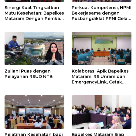
Sinergi Kuat Tingkatkan
Perkuat Kompetensi, HPMI
Mutu Kesehatan: Bapelkes
Bekerjasama dengan
Mataram Dengan Pemkab
Pusbangdiklat PPNI Gelar
Sumbawa dan HAKLI
Workshop Manajemen
Resmi Terjalin
Asuhan Keperawatan
Zuliani Puas dengan
Kolaborasi Apik Bapelkes
Pelayanan RSUD NTB
Mataram, RS Unram dan
EmergencyLink, Cetak
Nakes Andal Lewat
Pelatihan BTCLS 2025
Pelatihan Kesehatan bagi
Bapelkes Mataram Siap