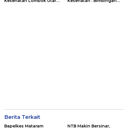
Kesehatan Lombok Utara:
Kesehatan : Bimbingan
Meningkatkan Pelatihan
Teknis Oleh Bapelkes
Kesehatan
Mataram
Berita Terkait
Bapelkes Mataram
NTB Makin Bersinar,