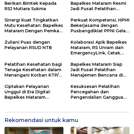
Berikan Bimtek Kepada
Bapelkes Mataram Resmi
RSJ Mutiara Sukma
Jadi Pusat Pelatihan
Kebencanaan Nasional
Sinergi Kuat Tingkatkan
Perkuat Kompetensi, HPMI
Mutu Kesehatan: Bapelkes
Bekerjasama dengan
Mataram Dengan Pemkab
Pusbangdiklat PPNI Gelar
Sumbawa dan HAKLI
Workshop Manajemen
Resmi Terjalin
Asuhan Keperawatan
Zuliani Puas dengan
Kolaborasi Apik Bapelkes
Pelayanan RSUD NTB
Mataram, RS Unram dan
EmergencyLink, Cetak
Nakes Andal Lewat
Pelatihan BTCLS 2025
Pelatihan Kesehatan bagi
Bapelkes Mataram Siap
Tenaga Kesehatan dalam
Jadi Pusat Pelatihan
Menangani Korban KTP/A
Manajemen Bencana di
dan TPPO
Indonesia, KOICA Datang
Survey
Ciptakan Pelayanan
Kesuksesan Pelatihan
Unggul di Era Digital:
Pencegahan dan
Bapelkes Mataram
Pengendalian Gangguan
Hadirkan Pakar
Penglihatan di NTB
Komunikasi
Rekomendasi untuk kamu