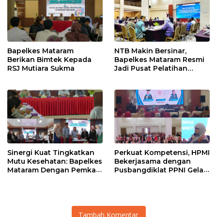
Bapelkes Mataram
NTB Makin Bersinar,
Berikan Bimtek Kepada
Bapelkes Mataram Resmi
RSJ Mutiara Sukma
Jadi Pusat Pelatihan
Kebencanaan Nasional
Sinergi Kuat Tingkatkan
Perkuat Kompetensi, HPMI
Mutu Kesehatan: Bapelkes
Bekerjasama dengan
Mataram Dengan Pemkab
Pusbangdiklat PPNI Gelar
Sumbawa dan HAKLI
Workshop Manajemen
Resmi Terjalin
Asuhan Keperawatan
Tambah Komentar