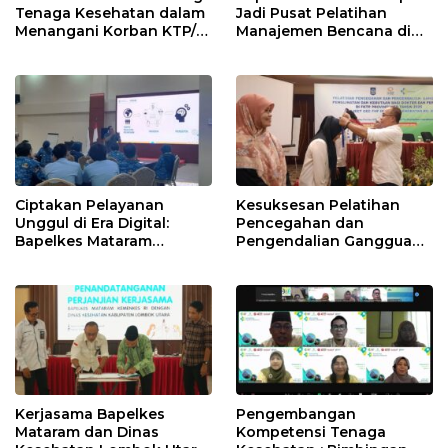
Tenaga Kesehatan dalam
Jadi Pusat Pelatihan
Menangani Korban KTP/A
Manajemen Bencana di
dan TPPO
Indonesia, KOICA Datang
Survey
Ciptakan Pelayanan
Kesuksesan Pelatihan
Unggul di Era Digital:
Pencegahan dan
Bapelkes Mataram
Pengendalian Gangguan
Hadirkan Pakar
Penglihatan di NTB
Komunikasi
Kerjasama Bapelkes
Pengembangan
Mataram dan Dinas
Kompetensi Tenaga