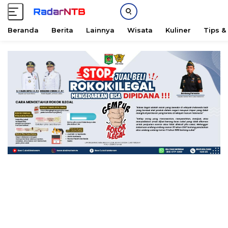
Beranda
Berita
Lainnya
Wisata
Kuliner
Tips &
L
a
n
g
s
u
n
g
k
e
k
o
n
t
e
n