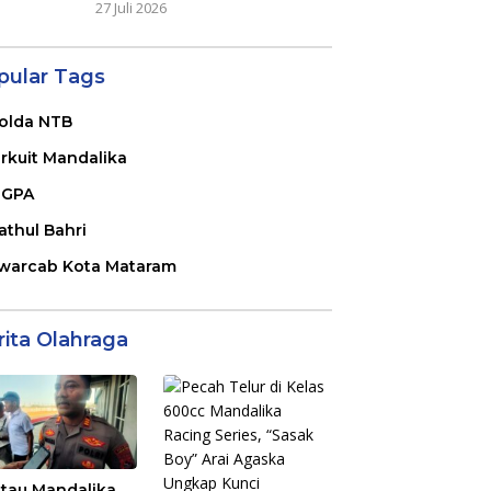
27 Juli 2026
pular Tags
olda NTB
irkuit Mandalika
GPA
athul Bahri
warcab Kota Mataram
rita Olahraga
tau Mandalika