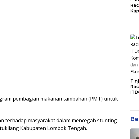
Rac
Kap
Imb
Mud
di S
Jal
Tin
Rac
ITD
Ko
rogram pembagian makanan tambahan (PMT) untuk
Kol
Gen
Eko
Ber
n terhadap masyarakat dalam mencegah stunting
atukliang Kabupaten Lombok Tengah.