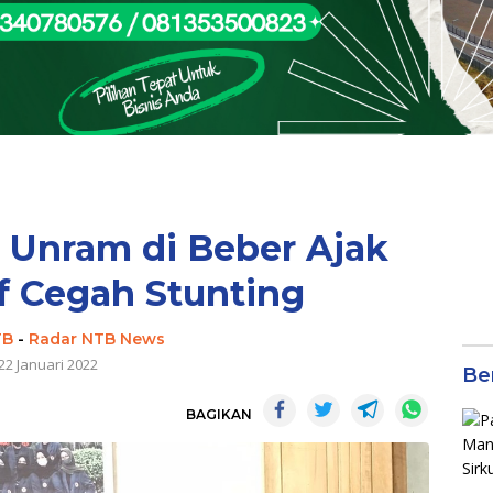
Unram di Beber Ajak
f Cegah Stunting
TB
-
Radar NTB News
22 Januari 2022
Be
BAGIKAN