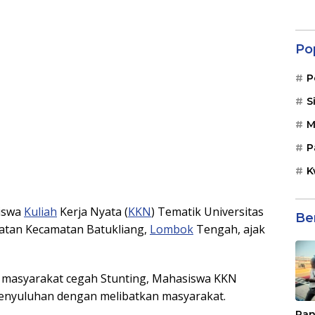
Po
P
S
M
P
K
iswa
Kuliah
Kerja Nyata (
KKN
) Tematik Universitas
Be
matan Kecamatan Batukliang,
Lombok
Tengah, ajak
 masyarakat cegah Stunting, Mahasiswa KKN
enyuluhan dengan melibatkan masyarakat.
Pan