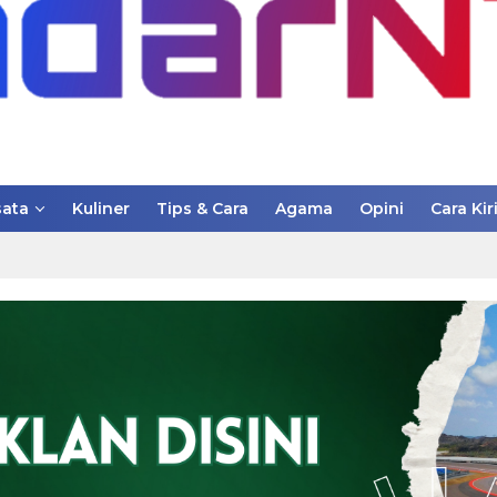
ata
Kuliner
Tips & Cara
Agama
Opini
Cara Kir