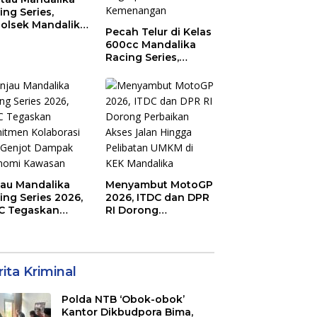
ing Series,
olsek Mandalika
Pecah Telur di Kelas
au Generasi
600cc Mandalika
a Salurkan Hobi
Racing Series,
irkuit, Bukan
“Sasak Boy” Arai
an Raya
Agaska Ungkap
Kunci Kemenangan
jau Mandalika
Menyambut MotoGP
ing Series 2026,
2026, ITDC dan DPR
C Tegaskan
RI Dorong
mitmen
Perbaikan Akses
aborasi dan
Jalan Hingga
jot Dampak
Pelibatan UMKM di
nomi Kawasan
KEK Mandalika
ita Kriminal
Polda NTB ‘Obok-obok’
Kantor Dikbudpora Bima,