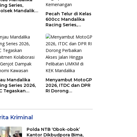
ing Series,
olsek Mandalika
Pecah Telur di Kelas
au Generasi
600cc Mandalika
a Salurkan Hobi
Racing Series,
irkuit, Bukan
“Sasak Boy” Arai
an Raya
Agaska Ungkap
Kunci Kemenangan
jau Mandalika
Menyambut MotoGP
ing Series 2026,
2026, ITDC dan DPR
C Tegaskan
RI Dorong
mitmen
Perbaikan Akses
aborasi dan
Jalan Hingga
jot Dampak
Pelibatan UMKM di
nomi Kawasan
KEK Mandalika
ita Kriminal
Polda NTB ‘Obok-obok’
Kantor Dikbudpora Bima,