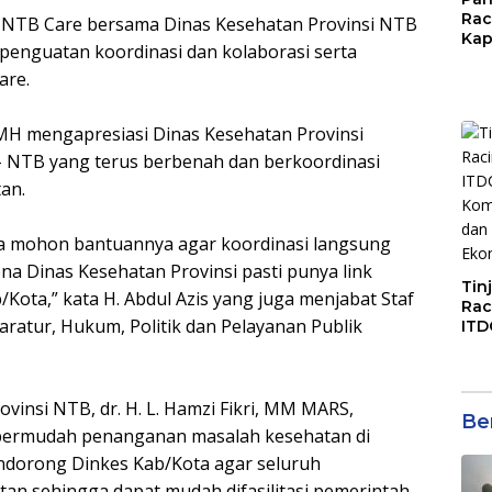
Rac
Tim NTB Care bersama Dinas Kesehatan Provinsi NTB
Kap
penguatan koordinasi dan kolaborasi serta
Imb
are.
Mud
di S
Jal
 MH mengapresiasi Dinas Kesehatan Provinsi
– NTB yang terus berbenah dan berkoordinasi
an.
ita mohon bantuannya agar koordinasi langsung
a Dinas Kesehatan Provinsi pasti punya link
Tin
Kota,” kata H. Abdul Azis yang juga menjabat Staf
Rac
ratur, Hukum, Politik dan Pelayanan Publik
ITD
Ko
Kol
Gen
Eko
ovinsi NTB, dr. H. L. Hamzi Fikri, MM MARS,
Ber
permudah penanganan masalah kesehatan di
ndorong Dinkes Kab/Kota agar seluruh
an sehingga dapat mudah difasilitasi pemerintah.