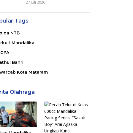
27 Juli 2026
pular Tags
olda NTB
irkuit Mandalika
GPA
athul Bahri
warcab Kota Mataram
rita Olahraga
tau Mandalika