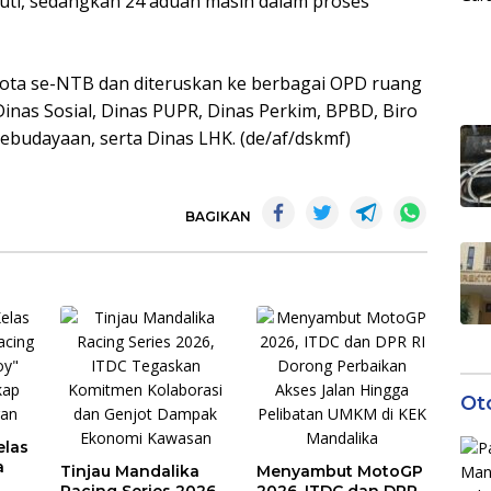
njuti, sedangkan 24 aduan masih dalam proses
/Kota se-NTB dan diteruskan ke berbagai OPD ruang
Dinas Sosial, Dinas PUPR, Dinas Perkim, BPBD, Biro
Kebudayaan, serta Dinas LHK. (de/af/dskmf)
BAGIKAN
Ot
elas
a
Tinjau Mandalika
Menyambut MotoGP