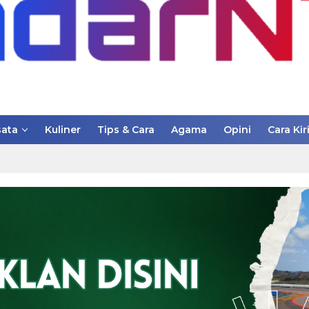
ata
Kuliner
Tips & Cara
Agama
Opini
Cara Kir