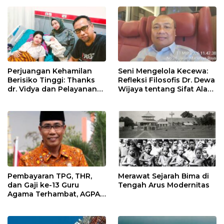
Perjuangan Kehamilan
Seni Mengelola Kecewa:
Berisiko Tinggi: Thanks
Refleksi Filosofis Dr. Dewa
dr. Vidya dan Pelayanan
Wijaya tentang Sifat Alami
Tanpa Sekat RSUD Kota
Manusia
Mataram”
Pembayaran TPG, THR,
Merawat Sejarah Bima di
dan Gaji ke-13 Guru
Tengah Arus Modernitas
Agama Terhambat, AGPAII
NTB Nyatakan Sikap
Kepada Pemerintah