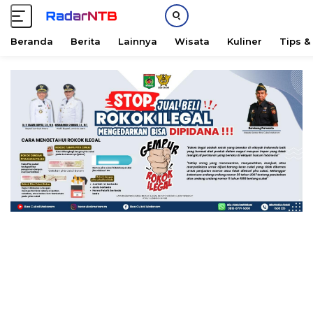
Beranda
Berita
Lainnya
Wisata
Kuliner
Tips &
L
a
n
g
s
u
n
g
k
e
k
o
n
t
e
n