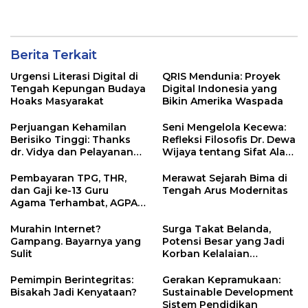
Berita Terkait
Urgensi Literasi Digital di
QRIS Mendunia: Proyek
Tengah Kepungan Budaya
Digital Indonesia yang
Hoaks Masyarakat
Bikin Amerika Waspada
Perjuangan Kehamilan
Seni Mengelola Kecewa:
Berisiko Tinggi: Thanks
Refleksi Filosofis Dr. Dewa
dr. Vidya dan Pelayanan
Wijaya tentang Sifat Alami
Tanpa Sekat RSUD Kota
Manusia
Mataram”
Pembayaran TPG, THR,
Merawat Sejarah Bima di
dan Gaji ke-13 Guru
Tengah Arus Modernitas
Agama Terhambat, AGPAII
NTB Nyatakan Sikap
Kepada Pemerintah
Murahin Internet?
Surga Takat Belanda,
Gampang. Bayarnya yang
Potensi Besar yang Jadi
Sulit
Korban Kelalaian
Pemerintah
Pemimpin Berintegritas:
Gerakan Kepramukaan:
Bisakah Jadi Kenyataan?
Sustainable Development
Sistem Pendidikan