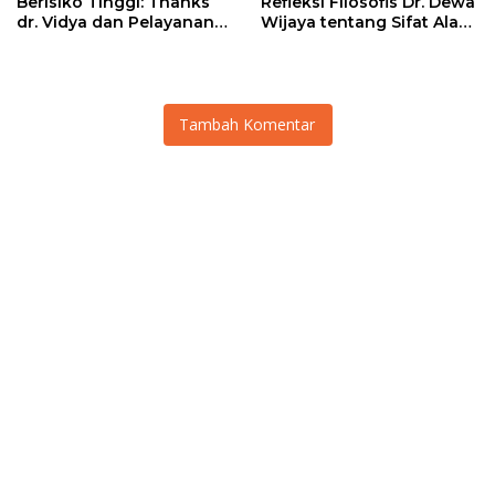
Berisiko Tinggi: Thanks
Refleksi Filosofis Dr. Dewa
dr. Vidya dan Pelayanan
Wijaya tentang Sifat Alami
Tanpa Sekat RSUD Kota
Manusia
Mataram”
Tambah Komentar