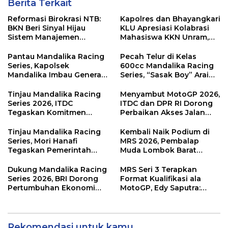
Berita Terkait
Reformasi Birokrasi NTB:
Kapolres dan Bhayangkari
BKN Beri Sinyal Hijau
KLU Apresiasi Kolabrasi
Sistem Manajemen
Mahasiswa KKN Unram,
Talenta ASN Pemprov NTB
UIN dan Un 45 Ubah
Sampah Jadi Rupiah
Pantau Mandalika Racing
Pecah Telur di Kelas
Series, Kapolsek
600cc Mandalika Racing
Mandalika Imbau Generasi
Series, “Sasak Boy” Arai
Muda Salurkan Hobi di
Agaska Ungkap Kunci
Sirkuit, Bukan Jalan Raya
Kemenangan
Tinjau Mandalika Racing
Menyambut MotoGP 2026,
Series 2026, ITDC
ITDC dan DPR RI Dorong
Tegaskan Komitmen
Perbaikan Akses Jalan
Kolaborasi dan Genjot
Hingga Pelibatan UMKM
Dampak Ekonomi
di KEK Mandalika
Tinjau Mandalika Racing
Kembali Naik Podium di
Kawasan
Series, Mori Hanafi
MRS 2026, Pembalap
Tegaskan Pemerintah
Muda Lombok Barat
Wajib Support Pembalap
Gibran Makin Mantap
NTB
Menuju Tingkat Asia
Dukung Mandalika Racing
MRS Seri 3 Terapkan
Series 2026, BRI Dorong
Format Kualifikasi ala
Pertumbuhan Ekonomi
MotoGP, Edy Saputra:
dan UMKM NTB
Persaingan Makin Sengit
dan Efektif
Rekomendasi untuk kamu