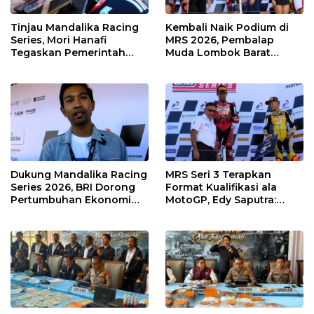
Tinjau Mandalika Racing
Kembali Naik Podium di
Series, Mori Hanafi
MRS 2026, Pembalap
Tegaskan Pemerintah
Muda Lombok Barat
Wajib Support Pembalap
Gibran Makin Mantap
NTB
Menuju Tingkat Asia
Dukung Mandalika Racing
MRS Seri 3 Terapkan
Series 2026, BRI Dorong
Format Kualifikasi ala
Pertumbuhan Ekonomi
MotoGP, Edy Saputra:
dan UMKM NTB
Persaingan Makin Sengit
dan Efektif