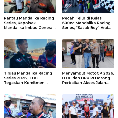
Pantau Mandalika Racing
Pecah Telur di Kelas
Series, Kapolsek
600cc Mandalika Racing
Mandalika Imbau Generasi
Series, “Sasak Boy” Arai
Muda Salurkan Hobi di
Agaska Ungkap Kunci
Sirkuit, Bukan Jalan Raya
Kemenangan
Tinjau Mandalika Racing
Menyambut MotoGP 2026,
Series 2026, ITDC
ITDC dan DPR RI Dorong
Tegaskan Komitmen
Perbaikan Akses Jalan
Kolaborasi dan Genjot
Hingga Pelibatan UMKM
Dampak Ekonomi
di KEK Mandalika
Kawasan