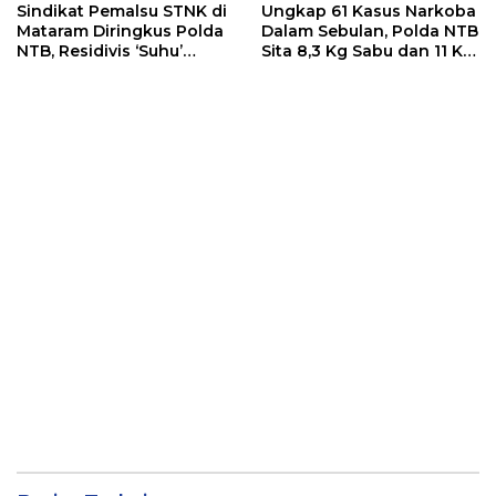
Sindikat Pemalsu STNK di
Ungkap 61 Kasus Narkoba
Mataram Diringkus Polda
Dalam Sebulan, Polda NTB
NTB, Residivis ‘Suhu’
Sita 8,3 Kg Sabu dan 11 Kg
Pemalsuan Kembali
Ganja
Masuk Bui