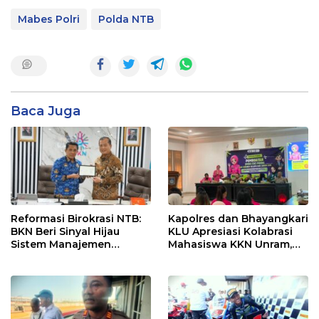
Mabes Polri
Polda NTB
Baca Juga
Reformasi Birokrasi NTB:
Kapolres dan Bhayangkari
BKN Beri Sinyal Hijau
KLU Apresiasi Kolabrasi
Sistem Manajemen
Mahasiswa KKN Unram,
Talenta ASN Pemprov NTB
UIN dan Un 45 Ubah
Sampah Jadi Rupiah