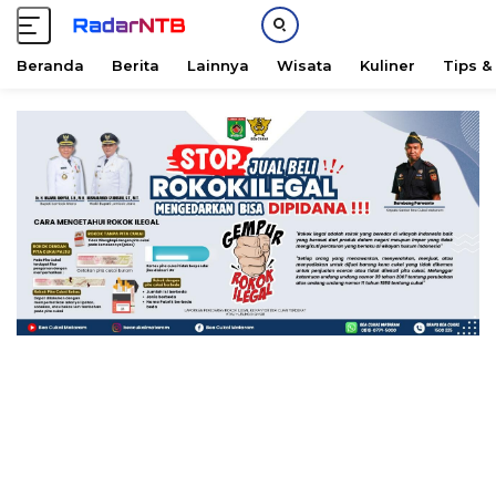
Beranda
Berita
Lainnya
Wisata
Kuliner
Tips &
L
a
n
g
s
u
n
g
k
e
k
o
n
t
e
n