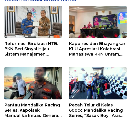
Reformasi Birokrasi NTB:
Kapolres dan Bhayangkari
BKN Beri Sinyal Hijau
KLU Apresiasi Kolabrasi
Sistem Manajemen
Mahasiswa KKN Unram,
Talenta ASN Pemprov NTB
UIN dan Un 45 Ubah
Sampah Jadi Rupiah
Pantau Mandalika Racing
Pecah Telur di Kelas
Series, Kapolsek
600cc Mandalika Racing
Mandalika Imbau Generasi
Series, “Sasak Boy” Arai
Muda Salurkan Hobi di
Agaska Ungkap Kunci
Sirkuit, Bukan Jalan Raya
Kemenangan