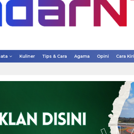
ata
Kuliner
Tips & Cara
Agama
Opini
Cara Kir