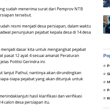
ng sudah menerima surat dari Pemprov NTB
rsiapan tersebut.
i sudah resmi menjadi desa persiapan, dalam waktu
dwal penunjukan pejabat kepala desa di 14 desa
an menjadi dasar kita untuk mengangkat pejabat
t pasal 12 ayat 4 sesuai amanat Peraturan
Po
las Politisi Gerindra ini.
P
t lanjut Pathul, nantinya akan dirundingkan
S
apa-siapa pejabat yang akan ditunjuk untuk
M
P
indaklanjuti hasil klarifikasi dan verifikasi
K
4 calon desa persiapan itu.