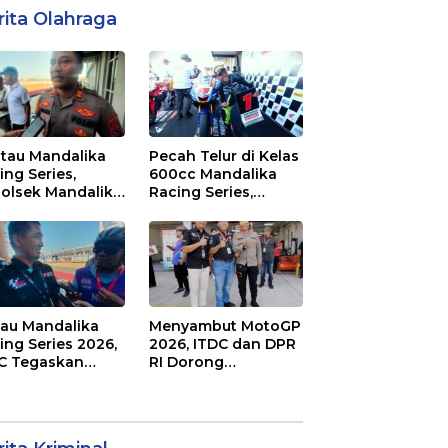
rita Olahraga
tau Mandalika
Pecah Telur di Kelas
ing Series,
600cc Mandalika
olsek Mandalika
Racing Series,
au Generasi
“Sasak Boy” Arai
a Salurkan Hobi
Agaska Ungkap
irkuit, Bukan
Kunci Kemenangan
an Raya
jau Mandalika
Menyambut MotoGP
ing Series 2026,
2026, ITDC dan DPR
C Tegaskan
RI Dorong
mitmen
Perbaikan Akses
aborasi dan
Jalan Hingga
jot Dampak
Pelibatan UMKM di
nomi Kawasan
KEK Mandalika