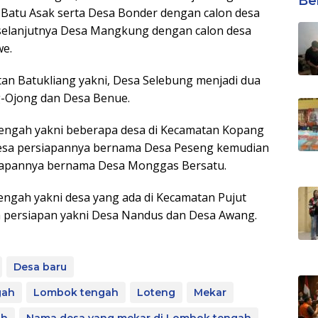
Ber
Batu Asak serta Desa Bonder dengan calon desa
selanjutnya Desa Mangkung dengan calon desa
we.
tan Batukliang yakni, Desa Selebung menjadi dua
g-Ojong dan Desa Benue.
Tengah yakni beberapa desa di Kecamatan Kopang
desa persiapannya bernama Desa Peseng kemudian
iapannya bernama Desa Monggas Bersatu.
ngah yakni desa yang ada di Kecamatan Pujut
sa persiapan yakni Desa Nandus dan Desa Awang.
Desa baru
gah
Lombok tengah
Loteng
Mekar
ah
Nama desa yang mekar di Lombok tengah