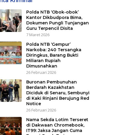
ita Kriminal
Polda NTB ‘Obok-obok’
Kantor Dikbudpora Bima,
Dokumen Pungli Tunjangan
Guru Terpencil Disita
7 Maret 2026
Polda NTB ‘Gempur’
Narkoba: 240 Tersangka
Diringkus, Barang Bukti
Miliaran Rupiah
Dimusnahkan
26 Februari 2026
Buronan Pembunuhan
Berdarah Kazakhstan
Diciduk di Senaru, Sembunyi
di Kaki Rinjani Berujung Red
Notice
26 Februari 2026
Nama Sekda Lotim Terseret
di Dakwaan Chromebook,
IT99: Jaksa Jangan Cuma