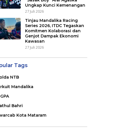
“Sasak Boy” Arai Agaska
Ungkap Kunci Kemenangan
27 Juli 2026
Tinjau Mandalika Racing
Series 2026, ITDC Tegaskan
Komitmen Kolaborasi dan
Genjot Dampak Ekonomi
Kawasan
27 Juli 2026
pular Tags
olda NTB
irkuit Mandalika
GPA
athul Bahri
warcab Kota Mataram