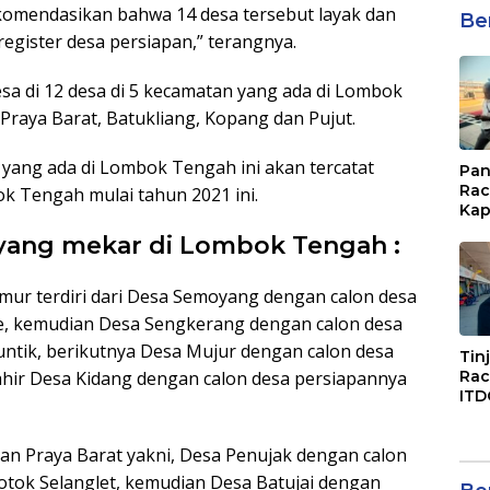
ekomendasikan bahwa 14 desa tersebut layak dan
Be
egister desa persiapan,” terangnya.
desa di 12 desa di 5 kecamatan yang ada di Lombok
Praya Barat, Batukliang, Kopang dan Pujut.
a yang ada di Lombok Tengah ini akan tercatat
Pan
Rac
k Tengah mulai tahun 2021 ini.
Kap
Imb
yang mekar di Lombok Tengah :
Mud
di S
Jal
mur terdiri dari Desa Semoyang dengan calon desa
, kemudian Desa Sengkerang dengan calon desa
tik, berikutnya Desa Mujur dengan calon desa
Tin
hir Desa Kidang dengan calon desa persiapannya
Rac
ITD
Ko
Kol
an Praya Barat yakni, Desa Penujak dengan calon
Gen
Eko
tok Selanglet, kemudian Desa Batujai dengan