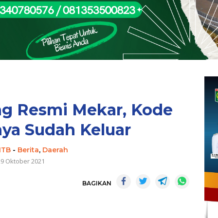
ng Resmi Mekar, Kode
nya Sudah Keluar
NTB
-
Berita
,
Daerah
29 Oktober 2021
BAGIKAN