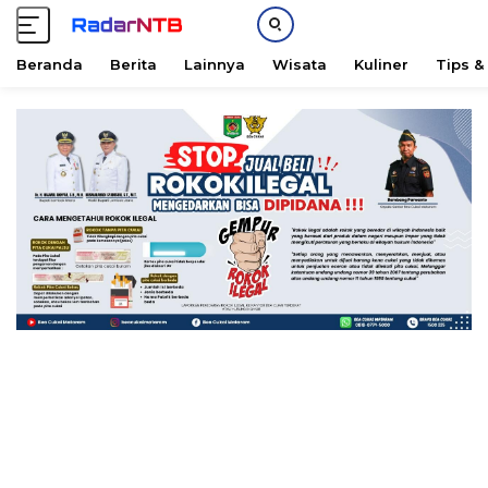
Beranda
Berita
Lainnya
Wisata
Kuliner
Tips &
L
a
n
g
s
u
n
g
k
e
k
o
n
t
e
n