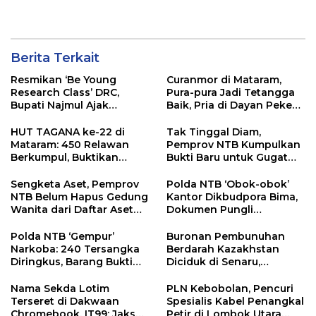
Berita Terkait
Resmikan ‘Be Young
Curanmor di Mataram,
Research Class’ DRC,
Pura-pura Jadi Tetangga
Bupati Najmul Ajak
Baik, Pria di Dayan Peken
Mahasiswa Lombok Utara
Nekat Curi Motor Warga:
Teliti Kekurangan Daerah
Berakhir di Tangan Polisi
HUT TAGANA ke-22 di
Tak Tinggal Diam,
Demi Perbaikan Kebijakan
Mataram: 450 Relawan
Pemprov NTB Kumpulkan
Berkumpul, Buktikan
Bukti Baru untuk Gugat
Sinergi Nyata untuk
Balik Pemilik Gedung
Kemanusiaan
Wanita
Sengketa Aset, Pemprov
Polda NTB ‘Obok-obok’
NTB Belum Hapus Gedung
Kantor Dikbudpora Bima,
Wanita dari Daftar Aset
Dokumen Pungli
Daerah
Tunjangan Guru Terpencil
Disita
Polda NTB ‘Gempur’
Buronan Pembunuhan
Narkoba: 240 Tersangka
Berdarah Kazakhstan
Diringkus, Barang Bukti
Diciduk di Senaru,
Miliaran Rupiah
Sembunyi di Kaki Rinjani
Dimusnahkan
Berujung Red Notice
Nama Sekda Lotim
PLN Kebobolan, Pencuri
Terseret di Dakwaan
Spesialis Kabel Penangkal
Chromebook, IT99: Jaksa
Petir di Lombok Utara