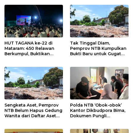
Teliti Kekurangan Daerah
Berakhir di Tangan Polisi
Demi Perbaikan Kebijakan
HUT TAGANA ke-22 di
Tak Tinggal Diam,
Mataram: 450 Relawan
Pemprov NTB Kumpulkan
Berkumpul, Buktikan
Bukti Baru untuk Gugat
Sinergi Nyata untuk
Balik Pemilik Gedung
Kemanusiaan
Wanita
Sengketa Aset, Pemprov
Polda NTB ‘Obok-obok’
NTB Belum Hapus Gedung
Kantor Dikbudpora Bima,
Wanita dari Daftar Aset
Dokumen Pungli
Daerah
Tunjangan Guru Terpencil
Disita