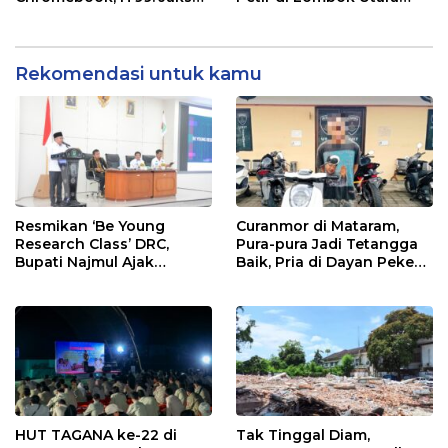
Jangan Cuma Berani
Akhirnya Diringkus
Garuk Teri
Rekomendasi untuk kamu
Resmikan ‘Be Young
Curanmor di Mataram,
Research Class’ DRC,
Pura-pura Jadi Tetangga
Bupati Najmul Ajak
Baik, Pria di Dayan Peken
Mahasiswa Lombok Utara
Nekat Curi Motor Warga:
Teliti Kekurangan Daerah
Berakhir di Tangan Polisi
Demi Perbaikan Kebijakan
HUT TAGANA ke-22 di
Tak Tinggal Diam,