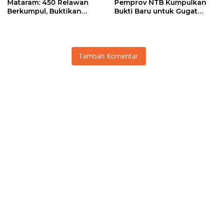
Mataram: 450 Relawan
Pemprov NTB Kumpulkan
Berkumpul, Buktikan
Bukti Baru untuk Gugat
Sinergi Nyata untuk
Balik Pemilik Gedung
Kemanusiaan
Wanita
Tambah Komentar