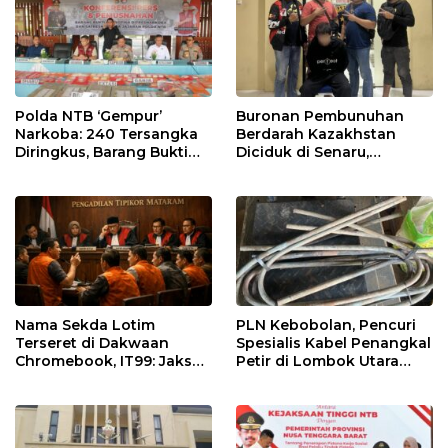
Polda NTB ‘Gempur’
Buronan Pembunuhan
Narkoba: 240 Tersangka
Berdarah Kazakhstan
Diringkus, Barang Bukti
Diciduk di Senaru,
Miliaran Rupiah
Sembunyi di Kaki Rinjani
Dimusnahkan
Berujung Red Notice
Nama Sekda Lotim
PLN Kebobolan, Pencuri
Terseret di Dakwaan
Spesialis Kabel Penangkal
Chromebook, IT99: Jaksa
Petir di Lombok Utara
Jangan Cuma Berani
Akhirnya Diringkus
Garuk Teri