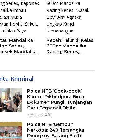
45 Ubah Sampah
Jadi Rupiah
tau Mandalika
Pecah Telur di Kelas
ing Series,
600cc Mandalika
olsek Mandalika
Racing Series,
au Generasi
“Sasak Boy” Arai
a Salurkan Hobi
Agaska Ungkap
irkuit, Bukan
Kunci Kemenangan
an Raya
ita Kriminal
Polda NTB ‘Obok-obok’
Kantor Dikbudpora Bima,
Dokumen Pungli Tunjangan
Guru Terpencil Disita
7 Maret 2026
Polda NTB ‘Gempur’
Narkoba: 240 Tersangka
Diringkus, Barang Bukti