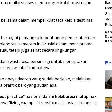
rena dinilai sukses membangun kolaborasi dalam
n bersama dalam memperkuat tata kelola destinasi
Pan
Rac
ari berbagai pemangku kepentingan pemerintah dan
Kap
laborasi semacam ini krusial dalam menciptakan
Imb
sual, tetapi juga sehat secara lingkungan.
Mud
di S
Jal
dan swasta bisa bersinergi untuk menciptakan
Ber
sistem wisata,” tambahnya.
kan upaya daerah yang sudah berjalan, melainkan
 praktik baik yang sudah ada.
est practice” nasional dalam kolaborasi multipihak
nya “living example” transformasi sosial ekologis di