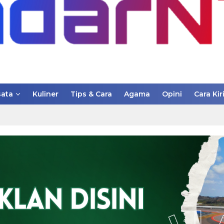
ata
Kuliner
Tips & Cara
Agama
Opini
Cara Kir