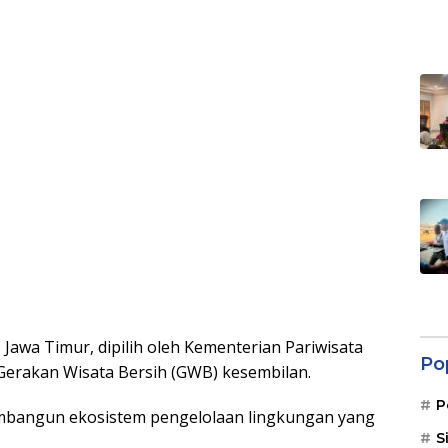
awa Timur, dipilih oleh Kementerian Pariwisata
Po
t Gerakan Wisata Bersih (GWB) kesembilan.
P
embangun ekosistem pengelolaan lingkungan yang
S