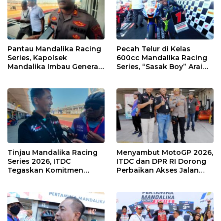
Pantau Mandalika Racing
Pecah Telur di Kelas
Series, Kapolsek
600cc Mandalika Racing
Mandalika Imbau Generasi
Series, “Sasak Boy” Arai
Muda Salurkan Hobi di
Agaska Ungkap Kunci
Sirkuit, Bukan Jalan Raya
Kemenangan
Tinjau Mandalika Racing
Menyambut MotoGP 2026,
Series 2026, ITDC
ITDC dan DPR RI Dorong
Tegaskan Komitmen
Perbaikan Akses Jalan
Kolaborasi dan Genjot
Hingga Pelibatan UMKM
Dampak Ekonomi
di KEK Mandalika
Kawasan