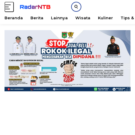
Beranda
Berita
Lainnya
Wisata
Kuliner
Tips &
L
a
n
g
s
u
n
g
k
e
k
o
n
t
e
n