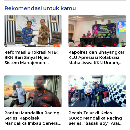
Rekomendasi untuk kamu
Reformasi Birokrasi NTB:
Kapolres dan Bhayangkari
BKN Beri Sinyal Hijau
KLU Apresiasi Kolabrasi
Sistem Manajemen
Mahasiswa KKN Unram,
Talenta ASN Pemprov NTB
UIN dan Un 45 Ubah
Sampah Jadi Rupiah
Pantau Mandalika Racing
Pecah Telur di Kelas
Series, Kapolsek
600cc Mandalika Racing
Mandalika Imbau Generasi
Series, “Sasak Boy” Arai
Muda Salurkan Hobi di
Agaska Ungkap Kunci