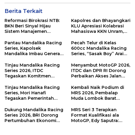
Berita Terkait
Reformasi Birokrasi NTB:
Kapolres dan Bhayangkari
BKN Beri Sinyal Hijau
KLU Apresiasi Kolabrasi
Sistem Manajemen
Mahasiswa KKN Unram,
Talenta ASN Pemprov NTB
UIN dan Un 45 Ubah
Sampah Jadi Rupiah
Pantau Mandalika Racing
Pecah Telur di Kelas
Series, Kapolsek
600cc Mandalika Racing
Mandalika Imbau Generasi
Series, “Sasak Boy” Arai
Muda Salurkan Hobi di
Agaska Ungkap Kunci
Sirkuit, Bukan Jalan Raya
Kemenangan
Tinjau Mandalika Racing
Menyambut MotoGP 2026,
Series 2026, ITDC
ITDC dan DPR RI Dorong
Tegaskan Komitmen
Perbaikan Akses Jalan
Kolaborasi dan Genjot
Hingga Pelibatan UMKM
Dampak Ekonomi
di KEK Mandalika
Tinjau Mandalika Racing
Kembali Naik Podium di
Kawasan
Series, Mori Hanafi
MRS 2026, Pembalap
Tegaskan Pemerintah
Muda Lombok Barat
Wajib Support Pembalap
Gibran Makin Mantap
NTB
Menuju Tingkat Asia
Dukung Mandalika Racing
MRS Seri 3 Terapkan
Series 2026, BRI Dorong
Format Kualifikasi ala
Pertumbuhan Ekonomi
MotoGP, Edy Saputra:
dan UMKM NTB
Persaingan Makin Sengit
dan Efektif