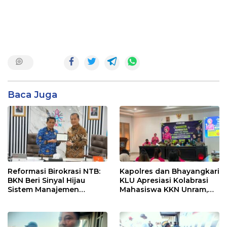
Baca Juga
Reformasi Birokrasi NTB:
Kapolres dan Bhayangkari
BKN Beri Sinyal Hijau
KLU Apresiasi Kolabrasi
Sistem Manajemen
Mahasiswa KKN Unram,
Talenta ASN Pemprov NTB
UIN dan Un 45 Ubah
Sampah Jadi Rupiah