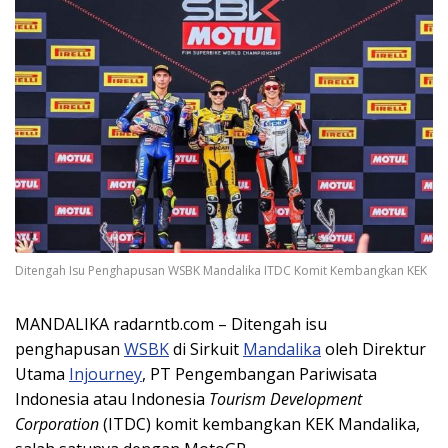
Ditengah Isu Penghapusan WSBK Mandalika ITDC Komit Kembangkan KEK
MANDALIKA radarntb.com – Ditengah isu
penghapusan
WSBK
di Sirkuit
Mandalika
oleh Direktur
Utama
Injourney
, PT Pengembangan Pariwisata
Indonesia atau Indonesia
Tourism Development
Corporation
(ITDC) komit kembangkan KEK Mandalika,