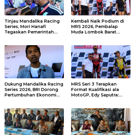
Tinjau Mandalika Racing
Kembali Naik Podium di
Series, Mori Hanafi
MRS 2026, Pembalap
Tegaskan Pemerintah
Muda Lombok Barat
Wajib Support Pembalap
Gibran Makin Mantap
NTB
Menuju Tingkat Asia
Dukung Mandalika Racing
MRS Seri 3 Terapkan
Series 2026, BRI Dorong
Format Kualifikasi ala
Pertumbuhan Ekonomi
MotoGP, Edy Saputra:
dan UMKM NTB
Persaingan Makin Sengit
dan Efektif