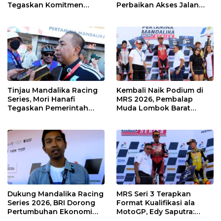
Tegaskan Komitmen
Perbaikan Akses Jalan
Kolaborasi dan Genjot
Hingga Pelibatan UMKM
Dampak Ekonomi
di KEK Mandalika
Kawasan
Tinjau Mandalika Racing
Kembali Naik Podium di
Series, Mori Hanafi
MRS 2026, Pembalap
Tegaskan Pemerintah
Muda Lombok Barat
Wajib Support Pembalap
Gibran Makin Mantap
NTB
Menuju Tingkat Asia
Dukung Mandalika Racing
MRS Seri 3 Terapkan
Series 2026, BRI Dorong
Format Kualifikasi ala
Pertumbuhan Ekonomi
MotoGP, Edy Saputra:
dan UMKM NTB
Persaingan Makin Sengit