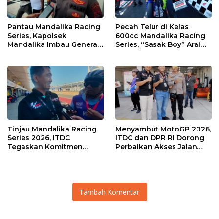
Pantau Mandalika Racing
Pecah Telur di Kelas
Series, Kapolsek
600cc Mandalika Racing
Mandalika Imbau Generasi
Series, “Sasak Boy” Arai
Muda Salurkan Hobi di
Agaska Ungkap Kunci
Sirkuit, Bukan Jalan Raya
Kemenangan
Tinjau Mandalika Racing
Menyambut MotoGP 2026,
Series 2026, ITDC
ITDC dan DPR RI Dorong
Tegaskan Komitmen
Perbaikan Akses Jalan
Kolaborasi dan Genjot
Hingga Pelibatan UMKM
Dampak Ekonomi
di KEK Mandalika
Kawasan
Tambah Komentar