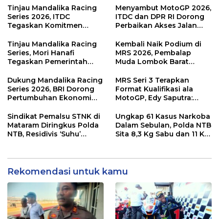
Sirkuit, Bukan Jalan Raya
Kemenangan
Tinjau Mandalika Racing
Menyambut MotoGP 2026,
Series 2026, ITDC
ITDC dan DPR RI Dorong
Tegaskan Komitmen
Perbaikan Akses Jalan
Kolaborasi dan Genjot
Hingga Pelibatan UMKM
Dampak Ekonomi
di KEK Mandalika
Tinjau Mandalika Racing
Kembali Naik Podium di
Kawasan
Series, Mori Hanafi
MRS 2026, Pembalap
Tegaskan Pemerintah
Muda Lombok Barat
Wajib Support Pembalap
Gibran Makin Mantap
NTB
Menuju Tingkat Asia
Dukung Mandalika Racing
MRS Seri 3 Terapkan
Series 2026, BRI Dorong
Format Kualifikasi ala
Pertumbuhan Ekonomi
MotoGP, Edy Saputra:
dan UMKM NTB
Persaingan Makin Sengit
dan Efektif
Sindikat Pemalsu STNK di
Ungkap 61 Kasus Narkoba
Mataram Diringkus Polda
Dalam Sebulan, Polda NTB
NTB, Residivis ‘Suhu’
Sita 8,3 Kg Sabu dan 11 Kg
Pemalsuan Kembali
Ganja
Masuk Bui
Rekomendasi untuk kamu