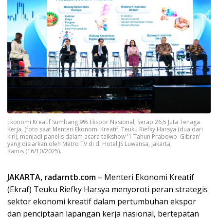
Ekonomi Kreatif Sumbang 9% Ekspor Nasional, Serap 26,5 Juta Tenaga
Kerja. (foto saat Menteri Ekonomi Kreatif, Teuku Riefky Harsya (dua dari
kiri), menjadi panelis dalam acara talkshow '1 Tahun Prabowo–Gibran'
yang disiarkan oleh Metro TV di di Hotel JS Luwansa, Jakarta,
Kamis (16/10/2025).
JAKARTA, radarntb.com
– Menteri Ekonomi Kreatif
(Ekraf) Teuku Riefky Harsya menyoroti peran strategis
sektor ekonomi kreatif dalam pertumbuhan ekspor
dan penciptaan lapangan kerja nasional, bertepatan