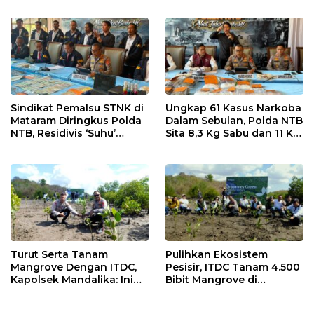
dan Efektif
Sindikat Pemalsu STNK di
Ungkap 61 Kasus Narkoba
Mataram Diringkus Polda
Dalam Sebulan, Polda NTB
NTB, Residivis ‘Suhu’
Sita 8,3 Kg Sabu dan 11 Kg
Pemalsuan Kembali
Ganja
Masuk Bui
Turut Serta Tanam
Pulihkan Ekosistem
Mangrove Dengan ITDC,
Pesisir, ITDC Tanam 4.500
Kapolsek Mandalika: Ini
Bibit Mangrove di
Bisa Menjaga Stabilitas
Kawasan Sanctuary
Kamtibmas
Mandalika