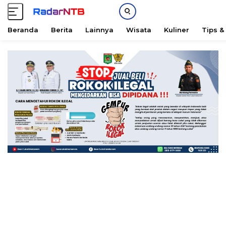
Beranda
Berita
Lainnya
Wisata
Kuliner
Tips &
L
a
n
g
s
u
n
g
k
e
k
o
n
t
e
n