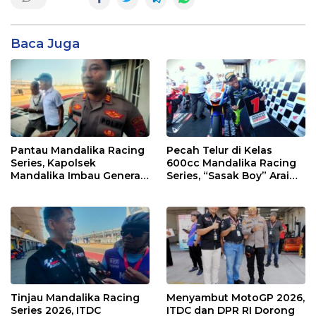
Baca Juga
Pantau Mandalika Racing
Pecah Telur di Kelas
Series, Kapolsek
600cc Mandalika Racing
Mandalika Imbau Generasi
Series, “Sasak Boy” Arai
Muda Salurkan Hobi di
Agaska Ungkap Kunci
Sirkuit, Bukan Jalan Raya
Kemenangan
Tinjau Mandalika Racing
Menyambut MotoGP 2026,
Series 2026, ITDC
ITDC dan DPR RI Dorong