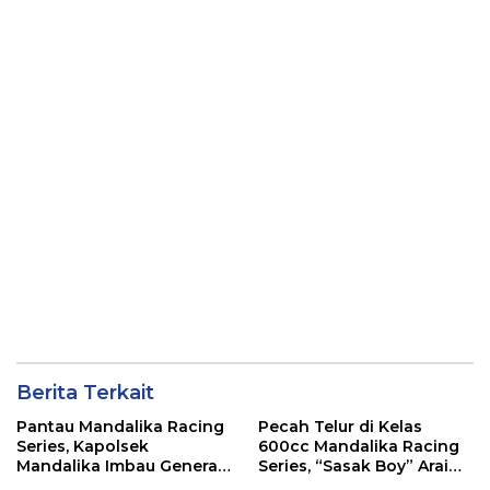
Berita Terkait
Pantau Mandalika Racing
Pecah Telur di Kelas
Series, Kapolsek
600cc Mandalika Racing
Mandalika Imbau Generasi
Series, “Sasak Boy” Arai
Muda Salurkan Hobi di
Agaska Ungkap Kunci