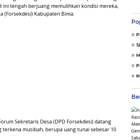
t ini tengah berjuang memulihkan kondisi mereka,
sa (Forsekdesi) Kabupaten Bima.
Po
P
S
M
P
K
Be
orum Sekretaris Desa (DPD Forsekdesi) datang
 terkena musibah, berupa uang tunai sebesar 10