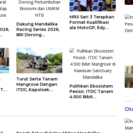
MRS Seri 3 Terapkan
Format Kualifikasi
Dukung Mandalika
ala MotoGP, Edy
026,
Racing Series 2026,
Saputra: Persaingan
BRI Dorong
Makin Sengit dan
Pertumbuhan
Efektif
Ekonomi dan UMKM
NTB
s
Turut Serta Tanam
Mangrove Dengan
Pulihkan Ekosistem
NTB
ITDC, Kapolsek
Pesisir, ITDC Tanam
 dan
Mandalika: Ini Bisa
4.500 Bibit
Menjaga Stabilitas
Mangrove di
Kamtibmas
Kawasan Sanctuary
Ot
Mandalika