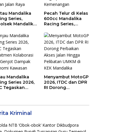
tau Mandalika
Pecah Telur di Kelas
ing Series,
600cc Mandalika
olsek Mandalika
Racing Series,
au Generasi
“Sasak Boy” Arai
a Salurkan Hobi
Agaska Ungkap
irkuit, Bukan
Kunci Kemenangan
an Raya
jau Mandalika
Menyambut MotoGP
ing Series 2026,
2026, ITDC dan DPR
C Tegaskan
RI Dorong
mitmen
Perbaikan Akses
aborasi dan
Jalan Hingga
jot Dampak
Pelibatan UMKM di
nomi Kawasan
KEK Mandalika
ita Kriminal