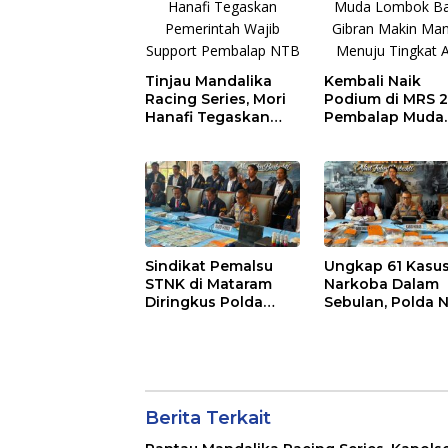
Tinjau Mandalika
Kembali Naik
Racing Series, Mori
Podium di MRS 2
Hanafi Tegaskan
Pembalap Muda
Pemerintah Wajib
Lombok Barat
Support Pembalap
Gibran Makin
NTB
Mantap Menuju
Tingkat Asia
Sindikat Pemalsu
Ungkap 61 Kasu
STNK di Mataram
Narkoba Dalam
Diringkus Polda
Sebulan, Polda 
NTB, Residivis ‘Suhu’
Sita 8,3 Kg Sabu
Pemalsuan Kembali
11 Kg Ganja
Masuk Bui
Berita Terkait