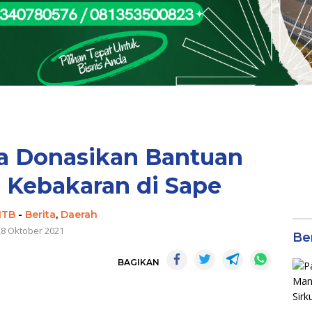
a Donasikan Bantuan
 Kebakaran di Sape
NTB
-
Berita
,
Daerah
28 Oktober 2021
Be
BAGIKAN