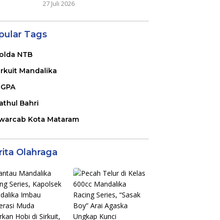
27 Juli 2026
pular Tags
olda NTB
irkuit Mandalika
GPA
athul Bahri
warcab Kota Mataram
rita Olahraga