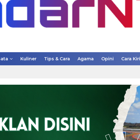
ata
Kuliner
Tips & Cara
Agama
Opini
Cara Kir