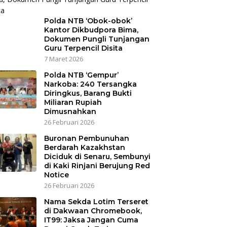
Polda NTB ‘Obok-obok’
Kantor Dikbudpora Bima,
Dokumen Pungli Tunjangan
Guru Terpencil Disita
7 Maret 2026
Polda NTB ‘Gempur’
Narkoba: 240 Tersangka
Diringkus, Barang Bukti
Miliaran Rupiah
Dimusnahkan
26 Februari 2026
Buronan Pembunuhan
Berdarah Kazakhstan
Diciduk di Senaru, Sembunyi
di Kaki Rinjani Berujung Red
Notice
26 Februari 2026
Nama Sekda Lotim Terseret
di Dakwaan Chromebook,
IT99: Jaksa Jangan Cuma