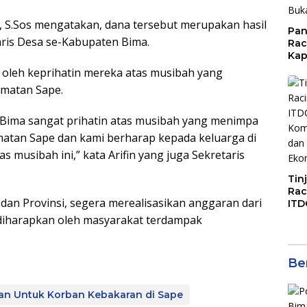
, S.Sos mengatakan, dana tersebut merupakan hasil
Pan
aris Desa se-Kabupaten Bima.
Rac
Kap
Imb
i oleh keprihatin mereka atas musibah yang
Mud
amatan Sape.
di S
Jal
Bima sangat prihatin atas musibah yang menimpa
matan Sape dan kami berharap kepada keluarga di
s musibah ini,” kata Arifin yang juga Sekretaris
Tin
Rac
an Provinsi, segera merealisasikan anggaran dari
ITD
Ko
diharapkan oleh masyarakat terdampak
Kol
Gen
Eko
Ber
uan Untuk Korban Kebakaran di Sape