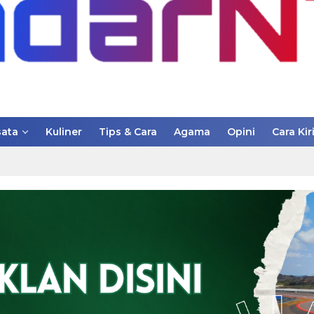
ata
Kuliner
Tips & Cara
Agama
Opini
Cara Kir