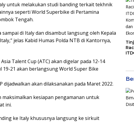
ly untuk melakukan studi banding terkait tekhnik
di S
Jal
nnya seperti World Superbike di Pertamina
 Lombok Tengah.
sampai di Italy dan disambut langsung oleh Kepala
taly,” jelas Kabid Humas Polda NTB di Kantornya,
Tin
Rac
ITD
Ko
 Asia Talent Cup (ATC) akan digelar pada 12-14
Kol
 19-21 akan berlangsung World Super Bike
Gen
Eko
Ber
P dijadwalkan akan dilaksanakan pada Maret 2022.
n maksimalkan kesiapan pengamanan untuk
t ini.
ding ke Italy khususnya langsung ke sirkuit