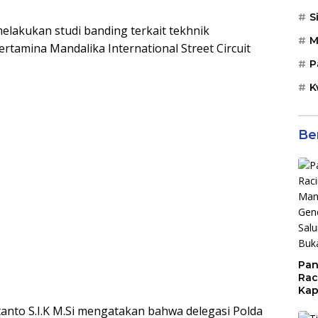
S
elakukan studi banding terkait tekhnik
M
tamina Mandalika International Street Circuit
P
K
Be
Pan
Rac
Kap
Imb
nto S.I.K M.Si mengatakan bahwa delegasi Polda
Mud