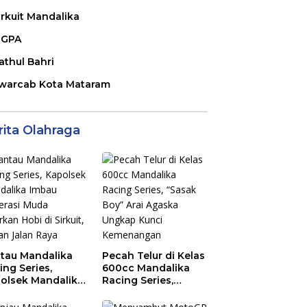
irkuit Mandalika
GPA
athul Bahri
warcab Kota Mataram
rita Olahraga
tau Mandalika
Pecah Telur di Kelas
ing Series,
600cc Mandalika
olsek Mandalika
Racing Series,
au Generasi
“Sasak Boy” Arai
a Salurkan Hobi
Agaska Ungkap