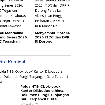
irkuit, Bukan
Kunci Kemenangan
an Raya
jau Mandalika
Menyambut MotoGP
ing Series 2026,
2026, ITDC dan DPR
C Tegaskan
RI Dorong
mitmen
Perbaikan Akses
aborasi dan
Jalan Hingga
jot Dampak
Pelibatan UMKM di
nomi Kawasan
KEK Mandalika
ita Kriminal
Polda NTB ‘Obok-obok’
Kantor Dikbudpora Bima,
Dokumen Pungli Tunjangan
Guru Terpencil Disita
7 Maret 2026