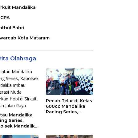
irkuit Mandalika
GPA
athul Bahri
warcab Kota Mataram
rita Olahraga
Pecah Telur di Kelas
600cc Mandalika
Racing Series,
tau Mandalika
“Sasak Boy” Arai
ing Series,
Agaska Ungkap
olsek Mandalika
Kunci Kemenangan
au Generasi
a Salurkan Hobi