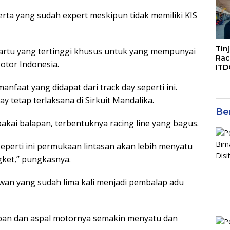
di S
serta yang sudah expert meskipun tidak memiliki KIS
Jal
Tin
kartu yang tertinggi khusus untuk yang mempunyai
Rac
Motor Indonesia.
ITD
Ko
Kol
anfaat yang didapat dari track day seperti ini.
Gen
 tetap terlaksana di Sirkuit Mandalika.
Eko
Ber
akai balapan, terbentuknya racing line yang bagus.
seperti ini permukaan lintasan akan lebih menyatu
gket,” pungkasnya.
iawan yang sudah lima kali menjadi pembalap adu
 ban dan aspal motornya semakin menyatu dan