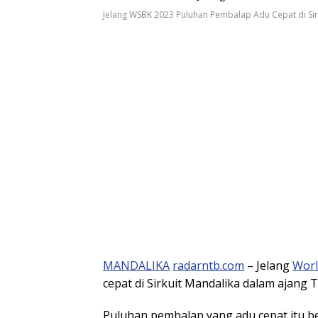
Jelang WSBK 2023 Puluhan Pembalap Adu Cepat di Sir
MANDALIKA
radarntb.com
– Jelang
Worl
cepat di Sirkuit Mandalika dalam ajang 
Puluhan pembalap yang adu cepat itu ber