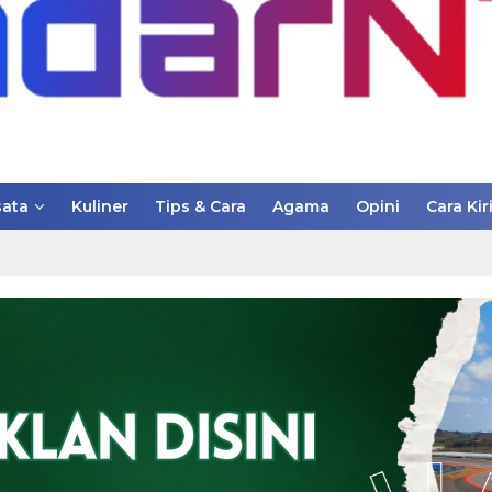
ata
Kuliner
Tips & Cara
Agama
Opini
Cara Kir