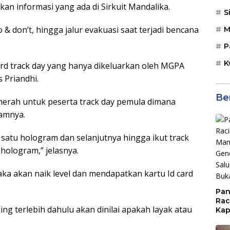
ikan informasi yang ada di Sirkuit Mandalika.
S
o & don’t, hingga jalur evakuasi saat terjadi bencana
M
P
K
card track day yang hanya dikeluarkan oleh MGPA
s Priandhi.
Be
u merah untuk peserta track day pemula dimana
ramnya.
n satu hologram dan selanjutnya hingga ikut track
hologram,” jelasnya.
ka akan naik level dan mendapatkan kartu Id card
Pan
Rac
ng terlebih dahulu akan dinilai apakah layak atau
Kap
Imb
Mud