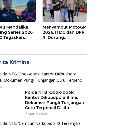
irkuit, Bukan
an Raya
jau Mandalika
Menyambut MotoGP
ing Series 2026,
2026, ITDC dan DPR
C Tegaskan
RI Dorong
mitmen
Perbaikan Akses
aborasi dan
Jalan Hingga
jot Dampak
Pelibatan UMKM di
nomi Kawasan
KEK Mandalika
ita Kriminal
Polda NTB ‘Obok-obok’
Kantor Dikbudpora Bima,
Dokumen Pungli Tunjangan
Guru Terpencil Disita
7 Maret 2026