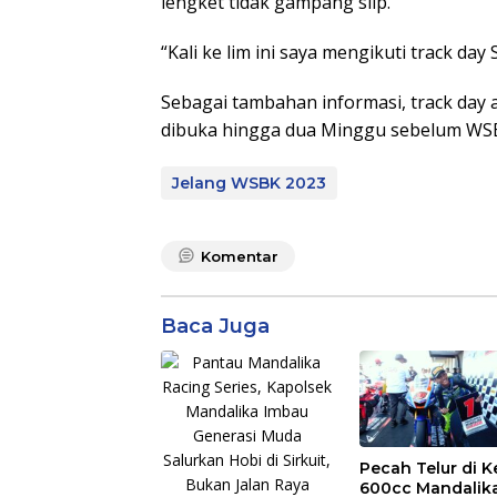
lengket tidak gampang slip.
“Kali ke lim ini saya mengikuti track da
Sebagai tambahan informasi, track day 
dibuka hingga dua Minggu sebelum WS
Jelang WSBK 2023
Komentar
Baca Juga
Pecah Telur di K
600cc Mandalik