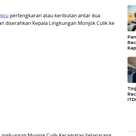
micu
pertengkaran atau keributan antar dua
an diserahkan Kepala Lingkungan Monjok Culik ke
Pan
Rac
Kap
Imb
Mud
di S
Jal
Tin
Rac
ITD
Ko
Kol
Gen
Eko
 Lingkungan Monjok Culik Kecamatan Selaparang