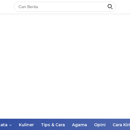
ata
Kuliner
Tips & Cara
Agama
Opini
Cara Kir