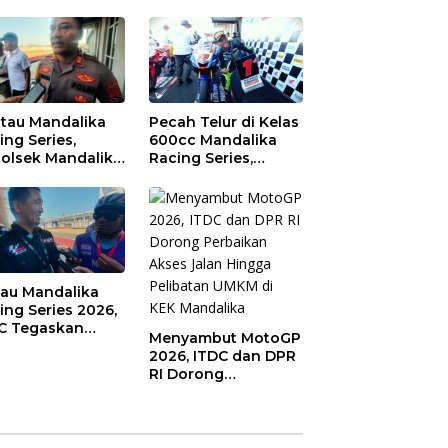
tau Mandalika
Pecah Telur di Kelas
ing Series,
600cc Mandalika
olsek Mandalika
Racing Series,
au Generasi
“Sasak Boy” Arai
a Salurkan Hobi
Agaska Ungkap
irkuit, Bukan
Kunci Kemenangan
an Raya
jau Mandalika
ing Series 2026,
C Tegaskan
Menyambut MotoGP
mitmen
2026, ITDC dan DPR
aborasi dan
RI Dorong
jot Dampak
Perbaikan Akses
nomi Kawasan
Jalan Hingga
Pelibatan UMKM di
KEK Mandalika