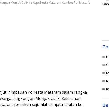
ngkungan Monjok Culik ke Kapolresta Mataram Kombes Pol Mustofa
Po
P
S
M
P
K
juti himbauan Polresta Mataram dalam rangka
 warga Lingkungan Monjok Culik, Kelurahan
taram serahkan sejumlah senjata rakitan ke
Be