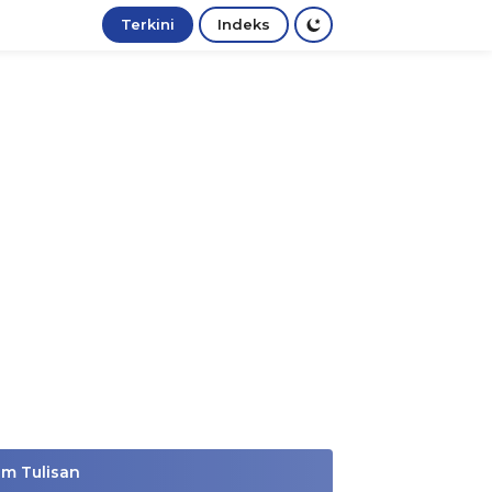
Terkini
Indeks
im Tulisan