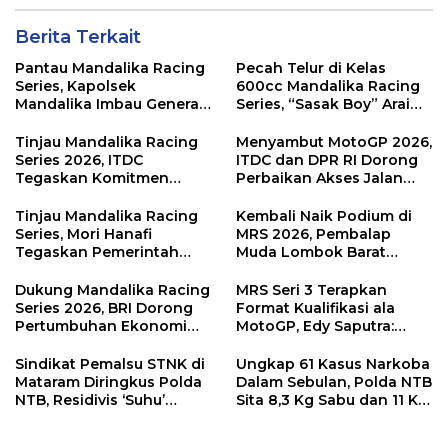
Berita Terkait
Pantau Mandalika Racing
Pecah Telur di Kelas
Series, Kapolsek
600cc Mandalika Racing
Mandalika Imbau Generasi
Series, “Sasak Boy” Arai
Muda Salurkan Hobi di
Agaska Ungkap Kunci
Sirkuit, Bukan Jalan Raya
Kemenangan
Tinjau Mandalika Racing
Menyambut MotoGP 2026,
Series 2026, ITDC
ITDC dan DPR RI Dorong
Tegaskan Komitmen
Perbaikan Akses Jalan
Kolaborasi dan Genjot
Hingga Pelibatan UMKM
Dampak Ekonomi
di KEK Mandalika
Tinjau Mandalika Racing
Kembali Naik Podium di
Kawasan
Series, Mori Hanafi
MRS 2026, Pembalap
Tegaskan Pemerintah
Muda Lombok Barat
Wajib Support Pembalap
Gibran Makin Mantap
NTB
Menuju Tingkat Asia
Dukung Mandalika Racing
MRS Seri 3 Terapkan
Series 2026, BRI Dorong
Format Kualifikasi ala
Pertumbuhan Ekonomi
MotoGP, Edy Saputra:
dan UMKM NTB
Persaingan Makin Sengit
dan Efektif
Sindikat Pemalsu STNK di
Ungkap 61 Kasus Narkoba
Mataram Diringkus Polda
Dalam Sebulan, Polda NTB
NTB, Residivis ‘Suhu’
Sita 8,3 Kg Sabu dan 11 Kg
Pemalsuan Kembali
Ganja
Masuk Bui