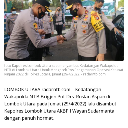
foto Kapolres Lombok Utara saat menyambut Kedatangan Wakapolda
NTB di Lombok Utara Untuk Mengecek Pos Pengamanan Operasi Ketupat
Rinjani 2022 di Polres Lotara, Jumat (29/4/2022) - radarntb.com
LOMBOK UTARA radarntb.com – Kedatangan
Wakapolda NTB Brigjen Pol. Drs. Ruslan Aspan di
Lombok Utara pada Jumat (29/4/2022) lalu disambut
Kapolres Lombok Utara AKBP I Wayan Sudarmanta
dengan penuh hormat.