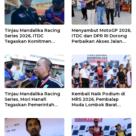
Tinjau Mandalika Racing
Menyambut MotoGP 2026,
Series 2026, ITDC
ITDC dan DPR RI Dorong
Tegaskan Komitmen
Perbaikan Akses Jalan
Kolaborasi dan Genjot
Hingga Pelibatan UMKM
Dampak Ekonomi
di KEK Mandalika
Kawasan
Tinjau Mandalika Racing
Kembali Naik Podium di
Series, Mori Hanafi
MRS 2026, Pembalap
Tegaskan Pemerintah
Muda Lombok Barat
Wajib Support Pembalap
Gibran Makin Mantap
NTB
Menuju Tingkat Asia