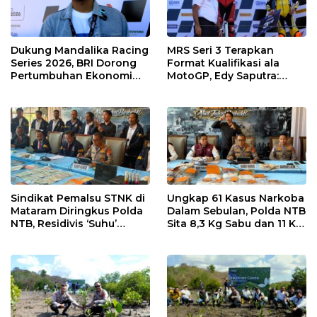
Dukung Mandalika Racing
MRS Seri 3 Terapkan
Series 2026, BRI Dorong
Format Kualifikasi ala
Pertumbuhan Ekonomi
MotoGP, Edy Saputra:
dan UMKM NTB
Persaingan Makin Sengit
dan Efektif
Sindikat Pemalsu STNK di
Ungkap 61 Kasus Narkoba
Mataram Diringkus Polda
Dalam Sebulan, Polda NTB
NTB, Residivis ‘Suhu’
Sita 8,3 Kg Sabu dan 11 Kg
Pemalsuan Kembali
Ganja
Masuk Bui