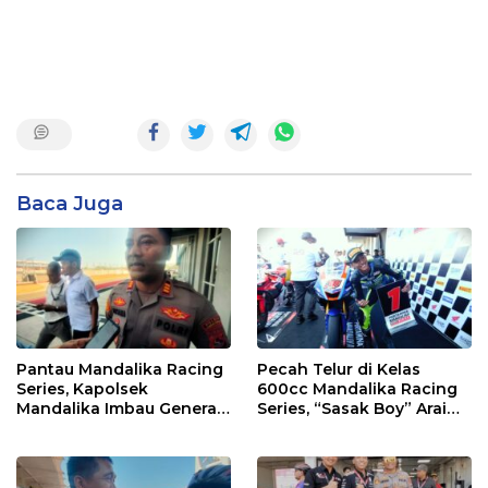
Baca Juga
Pantau Mandalika Racing
Pecah Telur di Kelas
Series, Kapolsek
600cc Mandalika Racing
Mandalika Imbau Generasi
Series, “Sasak Boy” Arai
Muda Salurkan Hobi di
Agaska Ungkap Kunci
Sirkuit, Bukan Jalan Raya
Kemenangan