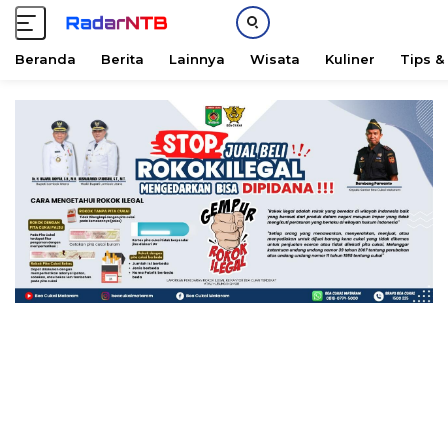
Beranda
Berita
Lainnya
Wisata
Kuliner
Tips &
L
a
n
g
s
u
n
g
k
e
k
o
n
t
e
n