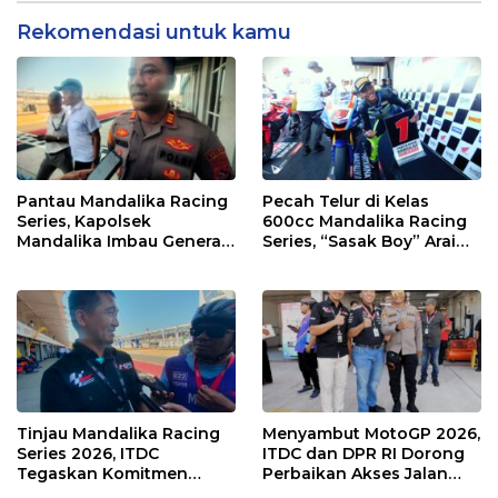
Rekomendasi untuk kamu
Pantau Mandalika Racing
Pecah Telur di Kelas
Series, Kapolsek
600cc Mandalika Racing
Mandalika Imbau Generasi
Series, “Sasak Boy” Arai
Muda Salurkan Hobi di
Agaska Ungkap Kunci
Sirkuit, Bukan Jalan Raya
Kemenangan
Tinjau Mandalika Racing
Menyambut MotoGP 2026,
Series 2026, ITDC
ITDC dan DPR RI Dorong
Tegaskan Komitmen
Perbaikan Akses Jalan
Kolaborasi dan Genjot
Hingga Pelibatan UMKM