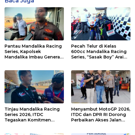
Baca Juga
Pantau Mandalika Racing
Pecah Telur di Kelas
Series, Kapolsek
600cc Mandalika Racing
Mandalika Imbau Generasi
Series, “Sasak Boy” Arai
Muda Salurkan Hobi di
Agaska Ungkap Kunci
Sirkuit, Bukan Jalan Raya
Kemenangan
Tinjau Mandalika Racing
Menyambut MotoGP 2026,
Series 2026, ITDC
ITDC dan DPR RI Dorong
Tegaskan Komitmen
Perbaikan Akses Jalan
Kolaborasi dan Genjot
Hingga Pelibatan UMKM
Dampak Ekonomi
di KEK Mandalika