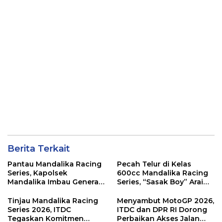
Berita Terkait
Pantau Mandalika Racing
Pecah Telur di Kelas
Series, Kapolsek
600cc Mandalika Racing
Mandalika Imbau Generasi
Series, “Sasak Boy” Arai
Muda Salurkan Hobi di
Agaska Ungkap Kunci
Sirkuit, Bukan Jalan Raya
Kemenangan
Tinjau Mandalika Racing
Menyambut MotoGP 2026,
Series 2026, ITDC
ITDC dan DPR RI Dorong
Tegaskan Komitmen
Perbaikan Akses Jalan