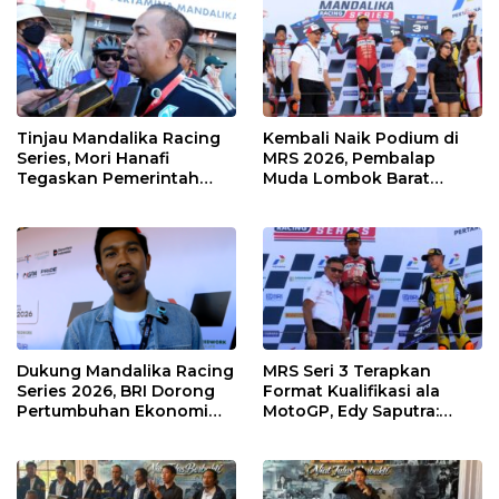
Kawasan
Tinjau Mandalika Racing
Kembali Naik Podium di
Series, Mori Hanafi
MRS 2026, Pembalap
Tegaskan Pemerintah
Muda Lombok Barat
Wajib Support Pembalap
Gibran Makin Mantap
NTB
Menuju Tingkat Asia
Dukung Mandalika Racing
MRS Seri 3 Terapkan
Series 2026, BRI Dorong
Format Kualifikasi ala
Pertumbuhan Ekonomi
MotoGP, Edy Saputra:
dan UMKM NTB
Persaingan Makin Sengit
dan Efektif