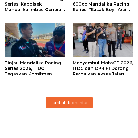
Series, Kapolsek
600cc Mandalika Racing
Mandalika Imbau Generasi
Series, “Sasak Boy” Arai
Muda Salurkan Hobi di
Agaska Ungkap Kunci
Sirkuit, Bukan Jalan Raya
Kemenangan
Tinjau Mandalika Racing
Menyambut MotoGP 2026,
Series 2026, ITDC
ITDC dan DPR RI Dorong
Tegaskan Komitmen
Perbaikan Akses Jalan
Kolaborasi dan Genjot
Hingga Pelibatan UMKM
Dampak Ekonomi
di KEK Mandalika
Kawasan
Tambah Komentar