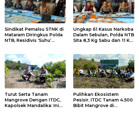
Sindikat Pemalsu STNK di
Ungkap 61 Kasus Narkoba
Mataram Diringkus Polda
Dalam Sebulan, Polda NTB
NTB, Residivis ‘Suhu’
Sita 8,3 Kg Sabu dan 11 Kg
Pemalsuan Kembali
Ganja
Masuk Bui
Turut Serta Tanam
Pulihkan Ekosistem
Mangrove Dengan ITDC,
Pesisir, ITDC Tanam 4.500
Kapolsek Mandalika: Ini
Bibit Mangrove di
Bisa Menjaga Stabilitas
Kawasan Sanctuary
Kamtibmas
Mandalika