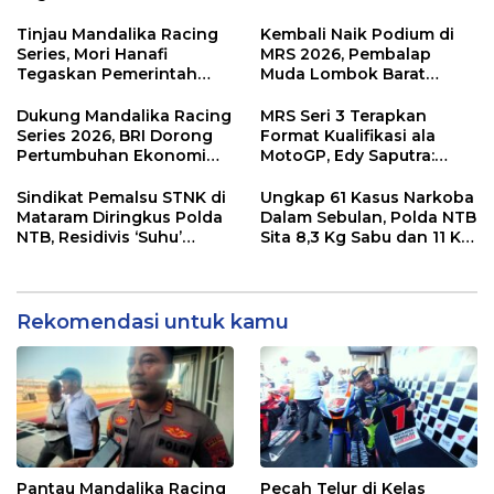
Kolaborasi dan Genjot
Hingga Pelibatan UMKM
Dampak Ekonomi
di KEK Mandalika
Tinjau Mandalika Racing
Kembali Naik Podium di
Kawasan
Series, Mori Hanafi
MRS 2026, Pembalap
Tegaskan Pemerintah
Muda Lombok Barat
Wajib Support Pembalap
Gibran Makin Mantap
NTB
Menuju Tingkat Asia
Dukung Mandalika Racing
MRS Seri 3 Terapkan
Series 2026, BRI Dorong
Format Kualifikasi ala
Pertumbuhan Ekonomi
MotoGP, Edy Saputra:
dan UMKM NTB
Persaingan Makin Sengit
dan Efektif
Sindikat Pemalsu STNK di
Ungkap 61 Kasus Narkoba
Mataram Diringkus Polda
Dalam Sebulan, Polda NTB
NTB, Residivis ‘Suhu’
Sita 8,3 Kg Sabu dan 11 Kg
Pemalsuan Kembali
Ganja
Masuk Bui
Rekomendasi untuk kamu
Pantau Mandalika Racing
Pecah Telur di Kelas