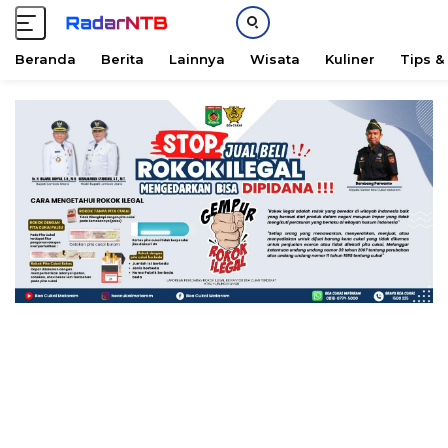
Beranda
Berita
Lainnya
Wisata
Kuliner
Tips &
L
a
n
g
s
u
n
g
k
e
k
o
n
t
e
n