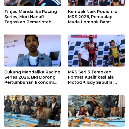
Tinjau Mandalika Racing
Kembali Naik Podium di
Series, Mori Hanafi
MRS 2026, Pembalap
Tegaskan Pemerintah
Muda Lombok Barat
Wajib Support Pembalap
Gibran Makin Mantap
NTB
Menuju Tingkat Asia
Dukung Mandalika Racing
MRS Seri 3 Terapkan
Series 2026, BRI Dorong
Format Kualifikasi ala
Pertumbuhan Ekonomi
MotoGP, Edy Saputra:
dan UMKM NTB
Persaingan Makin Sengit
dan Efektif