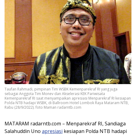
Taufan Rahmadi, pimpinan Tim WSBK Kemenparekraf RI yang juga
sebagai Anggota Tim Monev dan Akselerasi KEK Pariwisata
Kemenparekraf RI saat menyampaikan apresiasi Menparekraf RI kesiapan
Polda NTB hadapi WSBK, di Ballroom Hotel Lombok Raya Mataram NTB,
Rabu (28/9/2022). foto Maman radarntb.com
MATARAM radarntb.com – Menparekraf RI, Sandiaga
Salahuddin Uno
apresiasi
kesiapan Polda NTB hadapi