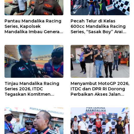
Pantau Mandalika Racing
Pecah Telur di Kelas
Series, Kapolsek
600cc Mandalika Racing
Mandalika Imbau Generasi
Series, “Sasak Boy” Arai
Muda Salurkan Hobi di
Agaska Ungkap Kunci
Sirkuit, Bukan Jalan Raya
Kemenangan
Tinjau Mandalika Racing
Menyambut MotoGP 2026,
Series 2026, ITDC
ITDC dan DPR RI Dorong
Tegaskan Komitmen
Perbaikan Akses Jalan
Kolaborasi dan Genjot
Hingga Pelibatan UMKM
Dampak Ekonomi
di KEK Mandalika
Kawasan