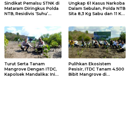
Sindikat Pemalsu STNK di
Ungkap 61 Kasus Narkoba
Mataram Diringkus Polda
Dalam Sebulan, Polda NTB
NTB, Residivis ‘Suhu’
Sita 8,3 Kg Sabu dan 11 Kg
Pemalsuan Kembali
Ganja
Masuk Bui
Turut Serta Tanam
Pulihkan Ekosistem
Mangrove Dengan ITDC,
Pesisir, ITDC Tanam 4.500
Kapolsek Mandalika: Ini
Bibit Mangrove di
Bisa Menjaga Stabilitas
Kawasan Sanctuary
Kamtibmas
Mandalika