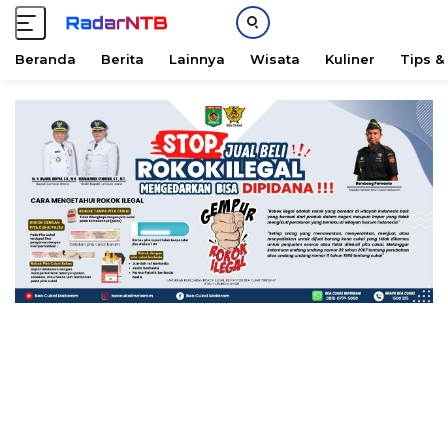
Beranda
Berita
Lainnya
Wisata
Kuliner
Tips &
L
a
n
g
s
u
n
g
k
e
k
o
n
t
e
n