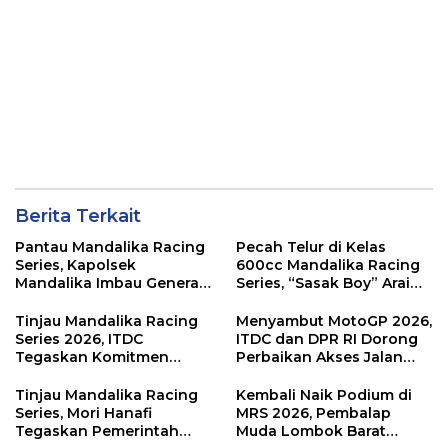
Berita Terkait
Pantau Mandalika Racing
Pecah Telur di Kelas
Series, Kapolsek
600cc Mandalika Racing
Mandalika Imbau Generasi
Series, “Sasak Boy” Arai
Muda Salurkan Hobi di
Agaska Ungkap Kunci
Sirkuit, Bukan Jalan Raya
Kemenangan
Tinjau Mandalika Racing
Menyambut MotoGP 2026,
Series 2026, ITDC
ITDC dan DPR RI Dorong
Tegaskan Komitmen
Perbaikan Akses Jalan
Kolaborasi dan Genjot
Hingga Pelibatan UMKM
Dampak Ekonomi
di KEK Mandalika
Tinjau Mandalika Racing
Kembali Naik Podium di
Kawasan
Series, Mori Hanafi
MRS 2026, Pembalap
Tegaskan Pemerintah
Muda Lombok Barat