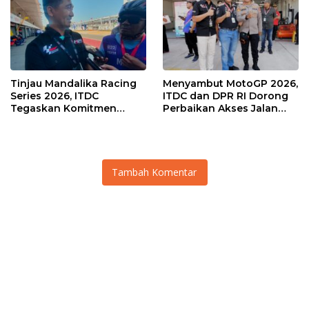
Tinjau Mandalika Racing
Menyambut MotoGP 2026,
Series 2026, ITDC
ITDC dan DPR RI Dorong
Tegaskan Komitmen
Perbaikan Akses Jalan
Kolaborasi dan Genjot
Hingga Pelibatan UMKM
Dampak Ekonomi
di KEK Mandalika
Kawasan
Tambah Komentar