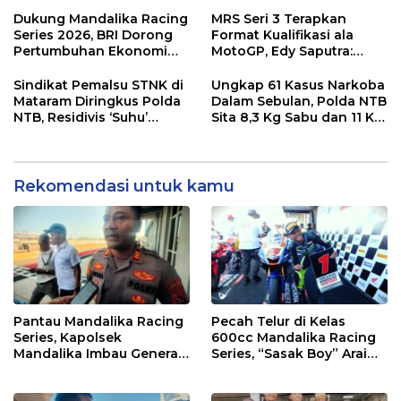
Wajib Support Pembalap
Gibran Makin Mantap
NTB
Menuju Tingkat Asia
Dukung Mandalika Racing
MRS Seri 3 Terapkan
Series 2026, BRI Dorong
Format Kualifikasi ala
Pertumbuhan Ekonomi
MotoGP, Edy Saputra:
dan UMKM NTB
Persaingan Makin Sengit
dan Efektif
Sindikat Pemalsu STNK di
Ungkap 61 Kasus Narkoba
Mataram Diringkus Polda
Dalam Sebulan, Polda NTB
NTB, Residivis ‘Suhu’
Sita 8,3 Kg Sabu dan 11 Kg
Pemalsuan Kembali
Ganja
Masuk Bui
Rekomendasi untuk kamu
Pantau Mandalika Racing
Pecah Telur di Kelas
Series, Kapolsek
600cc Mandalika Racing
Mandalika Imbau Generasi
Series, “Sasak Boy” Arai
Muda Salurkan Hobi di
Agaska Ungkap Kunci
Sirkuit, Bukan Jalan Raya
Kemenangan