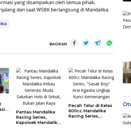
formasi yang disampaikan oleh semua pihak,
njalang dan saat WSBK berlangsung di Mandalika.
ika
BAGIKAN
Ot
U
Pecah Telur di Kelas
asi
600cc Mandalika
Pantau Mandalika
Racing Series,
Racing Series,
Un
“Sasak Boy” Arai
Kapolsek Mandalika
h
Agaska Ungkap
Imbau Generasi