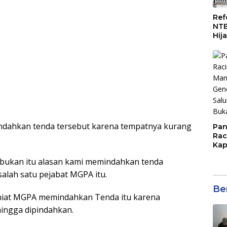
Ref
NTB
Hij
Man
ASN
ndahkan tenda tersebut karena tempatnya kurang
Pan
Rac
Kap
Imb
bukan itu alasan kami memindahkan tenda
Mud
di S
salah satu pejabat MGPA itu.
Jal
Ber
niat MGPA memindahkan Tenda itu karena
hingga dipindahkan.