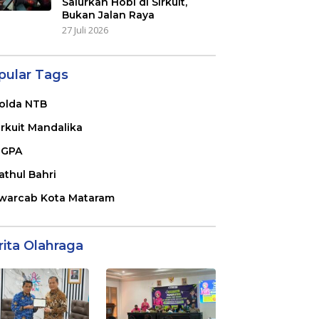
Salurkan Hobi di Sirkuit,
Bukan Jalan Raya
27 Juli 2026
pular Tags
olda NTB
irkuit Mandalika
GPA
athul Bahri
warcab Kota Mataram
rita Olahraga