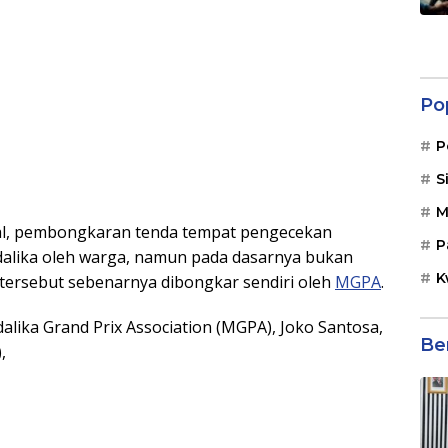
Po
P
S
M
al, pembongkaran tenda tempat pengecekan
P
dalika oleh warga, namun pada dasarnya bukan
K
 tersebut sebenarnya dibongkar sendiri oleh
MGPA
.
alika Grand Prix Association (MGPA), Joko Santosa,
Be
,