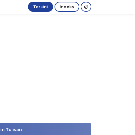
Terkini
Indeks
im Tulisan