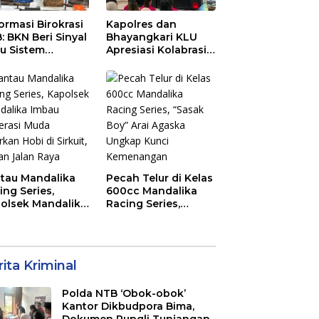
ormasi Birokrasi
Kapolres dan
: BKN Beri Sinyal
Bhayangkari KLU
au Sistem
Apresiasi Kolabrasi
ajemen Talenta
Mahasiswa KKN
 Pemprov NTB
Unram, UIN dan Un
45 Ubah Sampah
Jadi Rupiah
tau Mandalika
Pecah Telur di Kelas
ing Series,
600cc Mandalika
olsek Mandalika
Racing Series,
au Generasi
“Sasak Boy” Arai
a Salurkan Hobi
Agaska Ungkap
irkuit, Bukan
Kunci Kemenangan
an Raya
ita Kriminal
Polda NTB ‘Obok-obok’
Kantor Dikbudpora Bima,