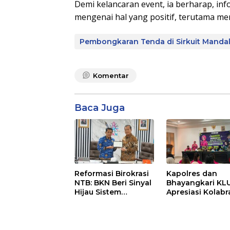
Demi kelancaran event, ia berharap, in
mengenai hal yang positif, terutama me
Pembongkaran Tenda di Sirkuit Mandal
Komentar
Baca Juga
Reformasi Birokrasi
Kapolres dan
NTB: BKN Beri Sinyal
Bhayangkari KL
Hijau Sistem
Apresiasi Kolabr
Manajemen Talenta
Mahasiswa KKN
ASN Pemprov NTB
Unram, UIN dan 
45 Ubah Sampa
Jadi Rupiah