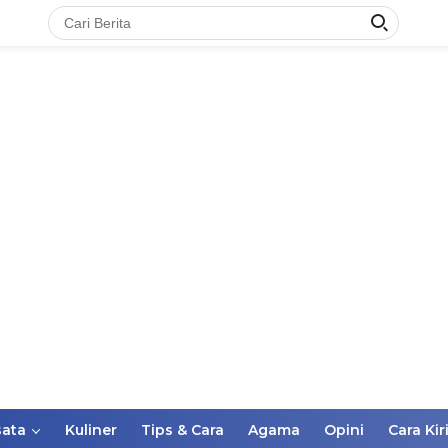
ata
Kuliner
Tips & Cara
Agama
Opini
Cara Kir