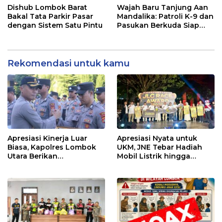
Keterbukaan Publik
Dishub Lombok Barat
Wajah Baru Tanjung Aan
Bakal Tata Parkir Pasar
Mandalika: Patroli K-9 dan
dengan Sistem Satu Pintu
Pasukan Berkuda Siap
Kawal Wisatawan!
Rekomendasi untuk kamu
Apresiasi Kinerja Luar
Apresiasi Nyata untuk
Biasa, Kapolres Lombok
UKM, JNE Tebar Hadiah
Utara Berikan
Mobil Listrik hingga
Penghargaan kepada 20
Umrah di JLC Race Award
Personel Berprestasi
2025