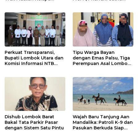
Ditangani Langsung
Pamit
Kasat Lantas Laode
Perkuat Transparansi,
Tipu Warga Bayan
Bupati Lombok Utara dan
dengan Emas Palsu, Tiga
Komisi Informasi NTB
Perempuan Asal Lombok
Bangun Sinergi
Barat Diringkus Polisi
Keterbukaan Publik
Dishub Lombok Barat
Wajah Baru Tanjung Aan
Bakal Tata Parkir Pasar
Mandalika: Patroli K-9 dan
dengan Sistem Satu Pintu
Pasukan Berkuda Siap
Kawal Wisatawan!