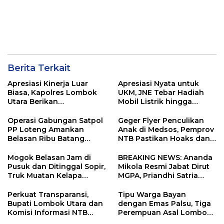
Berita Terkait
Apresiasi Kinerja Luar
Apresiasi Nyata untuk
Biasa, Kapolres Lombok
UKM, JNE Tebar Hadiah
Utara Berikan
Mobil Listrik hingga
Penghargaan kepada 20
Umrah di JLC Race Award
Personel Berprestasi
2025
Operasi Gabungan Satpol
Geger Flyer Penculikan
PP Loteng Amankan
Anak di Medsos, Pemprov
Belasan Ribu Batang
NTB Pastikan Hoaks dan
Rokok Ilegal di Tiga
Minta Warga Tak Main
Kecamatan
Hakim Sendiri
Mogok Belasan Jam di
BREAKING NEWS: Ananda
Pusuk dan Ditinggal Sopir,
Mikola Resmi Jabat Dirut
Truk Muatan Kelapa
MGPA, Priandhi Satria
Ditangani Langsung
Pamit
Kasat Lantas Laode
Perkuat Transparansi,
Tipu Warga Bayan
Bupati Lombok Utara dan
dengan Emas Palsu, Tiga
Komisi Informasi NTB
Perempuan Asal Lombok
Bangun Sinergi
Barat Diringkus Polisi