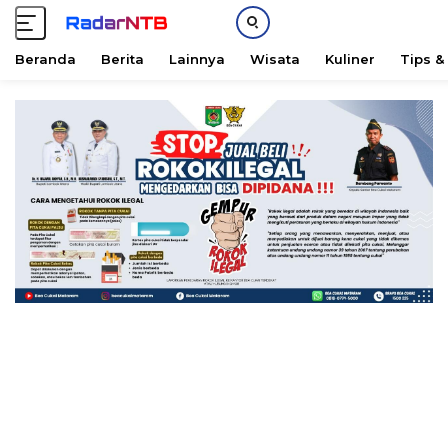
Beranda
Berita
Lainnya
Wisata
Kuliner
Tips &
L
a
n
g
s
u
n
g
k
e
k
o
n
t
e
n