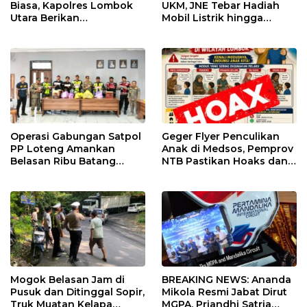
Biasa, Kapolres Lombok
UKM, JNE Tebar Hadiah
Utara Berikan
Mobil Listrik hingga
Penghargaan kepada 20
Umrah di JLC Race Award
Personel Berprestasi
2025
Operasi Gabungan Satpol
Geger Flyer Penculikan
PP Loteng Amankan
Anak di Medsos, Pemprov
Belasan Ribu Batang
NTB Pastikan Hoaks dan
Rokok Ilegal di Tiga
Minta Warga Tak Main
Kecamatan
Hakim Sendiri
Mogok Belasan Jam di
BREAKING NEWS: Ananda
Pusuk dan Ditinggal Sopir,
Mikola Resmi Jabat Dirut
Truk Muatan Kelapa
MGPA, Priandhi Satria