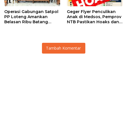
Operasi Gabungan Satpol
Geger Flyer Penculikan
PP Loteng Amankan
Anak di Medsos, Pemprov
Belasan Ribu Batang
NTB Pastikan Hoaks dan
Rokok Ilegal di Tiga
Minta Warga Tak Main
Kecamatan
Hakim Sendiri
Tambah Komentar