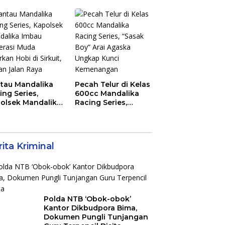
Mahasiswa KKN
Unram, UIN dan Un
45 Ubah Sampah
Jadi Rupiah
tau Mandalika
Pecah Telur di Kelas
ing Series,
600cc Mandalika
olsek Mandalika
Racing Series,
au Generasi
“Sasak Boy” Arai
a Salurkan Hobi
Agaska Ungkap
irkuit, Bukan
Kunci Kemenangan
an Raya
ita Kriminal
Polda NTB ‘Obok-obok’
Kantor Dikbudpora Bima,
Dokumen Pungli Tunjangan