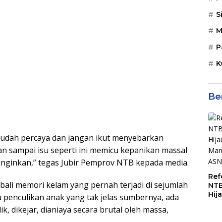
S
M
P
K
Be
udah percaya dan jangan ikut menyebarkan
gan sampai isu seperti ini memicu kepanikan massal
a inginkan,” tegas Jubir Pemprov NTB kepada media.
Ref
li memori kelam yang pernah terjadi di sejumlah
NTB
Hij
u penculikan anak yang tak jelas sumbernya, ada
Man
ik, dikejar, dianiaya secara brutal oleh massa,
ASN