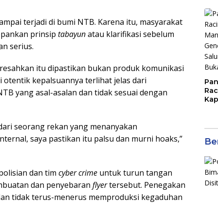
ampai terjadi di bumi NTB. Karena itu, masyarakat
epankan prinsip
tabayun
atau klarifikasi sebelum
n serius.
esahkan itu dipastikan bukan produk komunikasi
i otentik kepalsuannya terlihat jelas dari
Pan
Rac
TB yang asal-asalan dan tidak sesuai dengan
Kap
Imb
Mud
 dari seorang rekan yang menanyakan
di S
Jal
nternal, saya pastikan itu palsu dan murni hoaks,”
Ber
olisian dan tim
cyber crime
untuk turun tangan
pembuatan dan penyebaran
flyer
tersebut. Penegakan
a dan tidak terus-menerus memproduksi kegaduhan