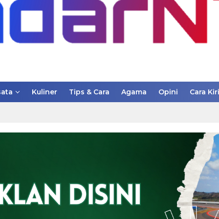
ata
Kuliner
Tips & Cara
Agama
Opini
Cara Kir