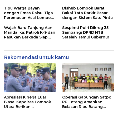
Pamit
Bangun Sinergi
Keterbukaan Publik
Tipu Warga Bayan
Dishub Lombok Barat
dengan Emas Palsu, Tiga
Bakal Tata Parkir Pasar
Perempuan Asal Lombok
dengan Sistem Satu Pintu
Barat Diringkus Polisi
Wajah Baru Tanjung Aan
Sespimti Polri Dikreg 35
Mandalika: Patroli K-9 dan
Sambangi DPRD NTB
Pasukan Berkuda Siap
Setelah Temui Gubernur
Kawal Wisatawan!
Rekomendasi untuk kamu
Apresiasi Kinerja Luar
Operasi Gabungan Satpol
Biasa, Kapolres Lombok
PP Loteng Amankan
Utara Berikan
Belasan Ribu Batang
Penghargaan kepada 20
Rokok Ilegal di Tiga
Personel Berprestasi
Kecamatan