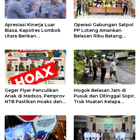
Apresiasi Kinerja Luar
Operasi Gabungan Satpol
Biasa, Kapolres Lombok
PP Loteng Amankan
Utara Berikan
Belasan Ribu Batang
Penghargaan kepada 20
Rokok Ilegal di Tiga
Personel Berprestasi
Kecamatan
Geger Flyer Penculikan
Mogok Belasan Jam di
Anak di Medsos, Pemprov
Pusuk dan Ditinggal Sopir,
NTB Pastikan Hoaks dan
Truk Muatan Kelapa
Minta Warga Tak Main
Ditangani Langsung
Hakim Sendiri
Kasat Lantas Laode