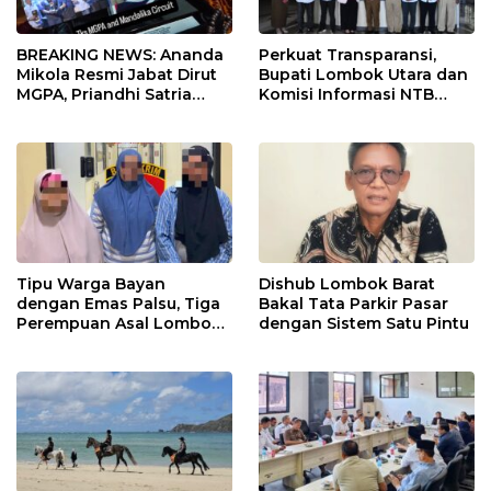
BREAKING NEWS: Ananda
Perkuat Transparansi,
Mikola Resmi Jabat Dirut
Bupati Lombok Utara dan
MGPA, Priandhi Satria
Komisi Informasi NTB
Pamit
Bangun Sinergi
Keterbukaan Publik
Tipu Warga Bayan
Dishub Lombok Barat
dengan Emas Palsu, Tiga
Bakal Tata Parkir Pasar
Perempuan Asal Lombok
dengan Sistem Satu Pintu
Barat Diringkus Polisi