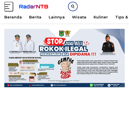
Beranda
Berita
Lainnya
Wisata
Kuliner
Tips &
L
a
n
g
s
u
n
g
k
e
k
o
n
t
e
n