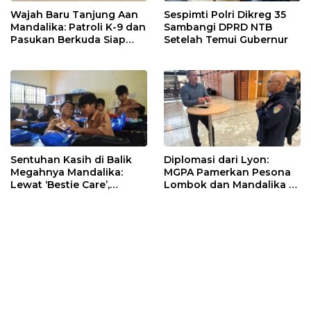
Wajah Baru Tanjung Aan
Sespimti Polri Dikreg 35
Mandalika: Patroli K-9 dan
Sambangi DPRD NTB
Pasukan Berkuda Siap
Setelah Temui Gubernur
Kawal Wisatawan!
Sentuhan Kasih di Balik
Diplomasi dari Lyon:
Megahnya Mandalika:
MGPA Pamerkan Pesona
Lewat ‘Bestie Care’,
Lombok dan Mandalika di
Karyawan ITDC Peluk Erat
Forum FIM Prancis
Siswa SDN Gerupuk