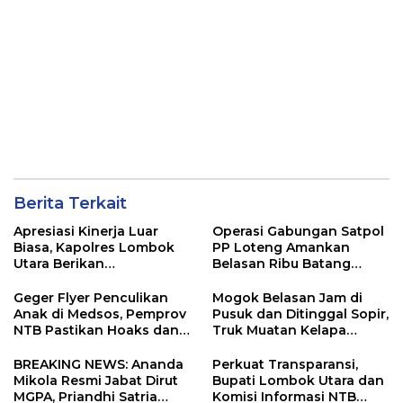
Berita Terkait
Apresiasi Kinerja Luar
Operasi Gabungan Satpol
Biasa, Kapolres Lombok
PP Loteng Amankan
Utara Berikan
Belasan Ribu Batang
Penghargaan kepada 20
Rokok Ilegal di Tiga
Personel Berprestasi
Kecamatan
Geger Flyer Penculikan
Mogok Belasan Jam di
Anak di Medsos, Pemprov
Pusuk dan Ditinggal Sopir,
NTB Pastikan Hoaks dan
Truk Muatan Kelapa
Minta Warga Tak Main
Ditangani Langsung
Hakim Sendiri
Kasat Lantas Laode
BREAKING NEWS: Ananda
Perkuat Transparansi,
Mikola Resmi Jabat Dirut
Bupati Lombok Utara dan
MGPA, Priandhi Satria
Komisi Informasi NTB