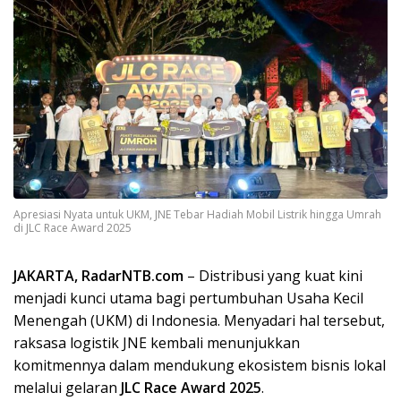
Apresiasi Nyata untuk UKM, JNE Tebar Hadiah Mobil Listrik hingga Umrah
di JLC Race Award 2025
JAKARTA, RadarNTB.com
– Distribusi yang kuat kini
menjadi kunci utama bagi pertumbuhan Usaha Kecil
Menengah (UKM) di Indonesia. Menyadari hal tersebut,
raksasa logistik JNE kembali menunjukkan
komitmennya dalam mendukung ekosistem bisnis lokal
melalui gelaran
JLC Race Award 2025
.