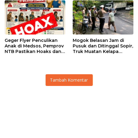
Geger Flyer Penculikan
Mogok Belasan Jam di
Anak di Medsos, Pemprov
Pusuk dan Ditinggal Sopir,
NTB Pastikan Hoaks dan
Truk Muatan Kelapa
Minta Warga Tak Main
Ditangani Langsung
Hakim Sendiri
Kasat Lantas Laode
Tambah Komentar