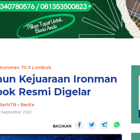
 Ironman 70.3 Lombok
hun Kejuaraan Ironman
bok Resmi Digelar
darNTB
-
Berita
 September 2022
BAGIKAN