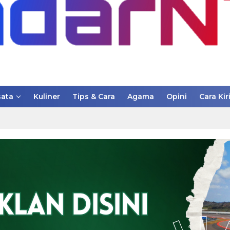
ata
Kuliner
Tips & Cara
Agama
Opini
Cara Kir