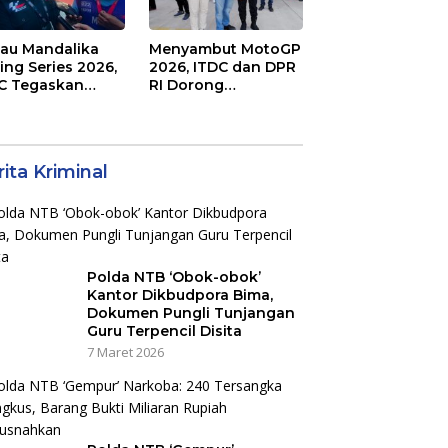
jau Mandalika
Menyambut MotoGP
ing Series 2026,
2026, ITDC dan DPR
C Tegaskan
RI Dorong
mitmen
Perbaikan Akses
aborasi dan
Jalan Hingga
jot Dampak
Pelibatan UMKM di
nomi Kawasan
KEK Mandalika
ita Kriminal
Polda NTB ‘Obok-obok’
Kantor Dikbudpora Bima,
Dokumen Pungli Tunjangan
Guru Terpencil Disita
7 Maret 2026