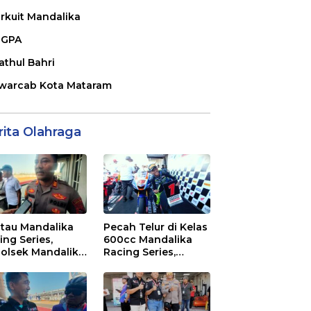
irkuit Mandalika
GPA
athul Bahri
warcab Kota Mataram
rita Olahraga
tau Mandalika
Pecah Telur di Kelas
ing Series,
600cc Mandalika
olsek Mandalika
Racing Series,
au Generasi
“Sasak Boy” Arai
a Salurkan Hobi
Agaska Ungkap
irkuit, Bukan
Kunci Kemenangan
an Raya