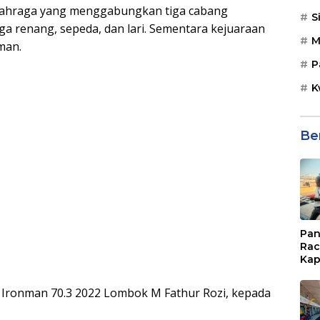
lahraga yang menggabungkan tiga cabang
S
aga renang, sepeda, dan lari. Sementara kejuaraan
M
man.
P
K
Be
Pan
Rac
Kap
Imb
Mud
ad Ironman 70.3 2022 Lombok M Fathur Rozi, kepada
di S
Jal