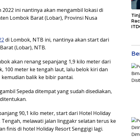
 2022 ini nantinya akan mengambil lokasi di
Tin
ten Lombok Barat (Lobar), Provinsi Nusa
Rac
ITD
Ko
Kol
22
di Lombok, NTB ini, nantinya akan start dari
Gen
Barat (Lobar), NTB.
Eko
Ber
ok akan renang sepanjang 1,9 kilo meter dari
, 100 meter ke tengah laut, lalu belok kiri dan
kemudian balik ke bibir pantai.
engambil Sepeda ditempat yang sudah disediakan,
ditentukan.
jang 90,1 kilo meter, start dari Hotel Holiday
Tengah, melawati jalan linggakr selatan terus ke
dan finis di hotel Holiday Resort Senggigi lagi.