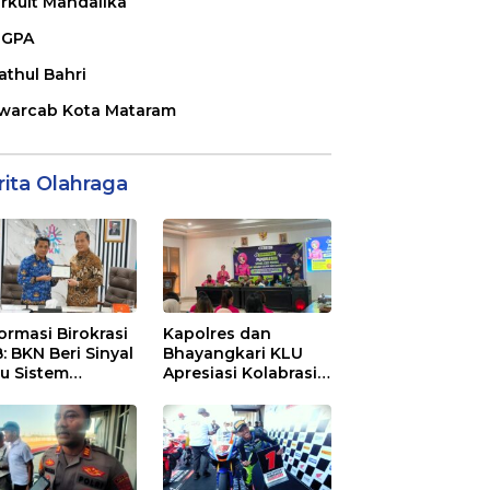
irkuit Mandalika
GPA
athul Bahri
warcab Kota Mataram
rita Olahraga
ormasi Birokrasi
Kapolres dan
: BKN Beri Sinyal
Bhayangkari KLU
au Sistem
Apresiasi Kolabrasi
ajemen Talenta
Mahasiswa KKN
 Pemprov NTB
Unram, UIN dan Un
45 Ubah Sampah
Jadi Rupiah