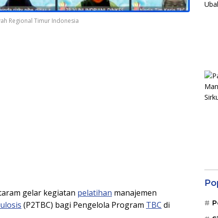
ah Regional Timur Indonesia
Po
aram gelar kegiatan
pelatihan
manajemen
P
ulosis
(P2TBC) bagi Pengelola Program
TBC
di