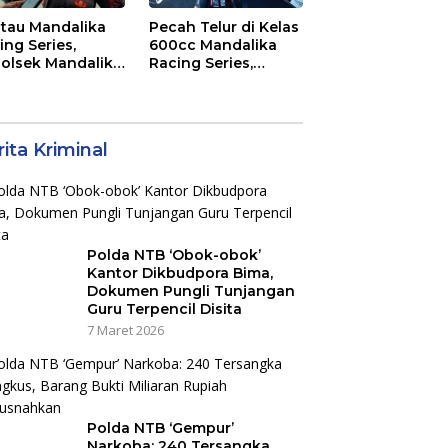
tau Mandalika
Pecah Telur di Kelas
ing Series,
600cc Mandalika
olsek Mandalika
Racing Series,
au Generasi
“Sasak Boy” Arai
a Salurkan Hobi
Agaska Ungkap
irkuit, Bukan
Kunci Kemenangan
an Raya
ita Kriminal
Polda NTB ‘Obok-obok’
Kantor Dikbudpora Bima,
Dokumen Pungli Tunjangan
Guru Terpencil Disita
7 Maret 2026
Polda NTB ‘Gempur’
Narkoba: 240 Tersangka