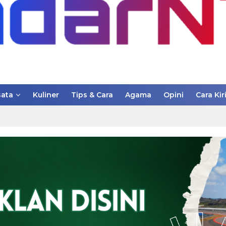
ata
Kuliner
Tips & Cara
Agama
Opini
Cara Kir