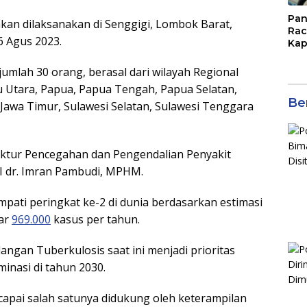
Pan
kan dilaksanakan di Senggigi, Lombok Barat,
Rac
6 Agus 2023.
Kap
Imb
Mud
jumlah 30 orang, berasal dari wilayah Regional
di S
u Utara, Papua, Papua Tengah, Papua Selatan,
Jal
Ber
awa Timur, Sulawesi Selatan, Sulawesi Tenggara
irektur Pencegahan dan Pengendalian Penyakit
I dr. Imran Pambudi, MPHM.
mpati peringkat ke-2 di dunia berdasarkan estimasi
sar
969.000
kasus per tahun.
angan Tuberkulosis saat ini menjadi prioritas
inasi di tahun 2030.
rcapai salah satunya didukung oleh keterampilan