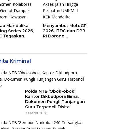
jau Mandalika
Menyambut MotoGP
ing Series 2026,
2026, ITDC dan DPR
C Tegaskan
RI Dorong
mitmen
Perbaikan Akses
aborasi dan
Jalan Hingga
jot Dampak
Pelibatan UMKM di
nomi Kawasan
KEK Mandalika
ita Kriminal
Polda NTB ‘Obok-obok’
Kantor Dikbudpora Bima,
Dokumen Pungli Tunjangan
Guru Terpencil Disita
7 Maret 2026