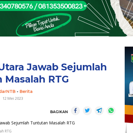
Utara Jawab Sejumlah
n Masalah RTG
darNTB
-
Berita
12 Mei 2023
BAGIKAN
lah RTG