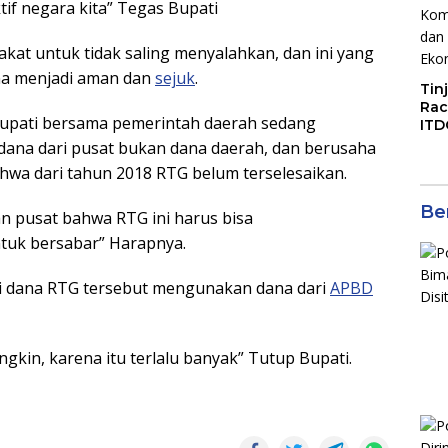
tif negara kita” Tegas Bupati
kat untuk tidak saling menyalahkan, dan ini yang
na menjadi aman dan
sejuk
.
Tin
Rac
upati bersama pemerintah daerah sedang
ITD
Ko
 dana dari pusat bukan dana daerah, dan berusaha
Kol
wa dari tahun 2018 RTG belum terselesaikan.
Gen
Eko
Ber
n pusat bahwa RTG ini harus bisa
ntuk bersabar” Harapnya.
i dana RTG tersebut mengunakan dana dari
APBD
gkin, karena itu terlalu banyak” Tutup Bupati.