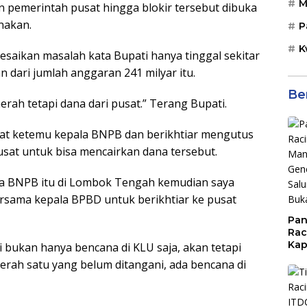
M
n pemerintah pusat hingga blokir tersebut dibuka
nakan.
P
K
esaikan masalah kata Bupati hanya tinggal sekitar
 dari jumlah anggaran 241 milyar itu.
Be
aerah tetapi dana dari pusat.” Terang Bupati.
at ketemu kepala BNPB dan berikhtiar mengutus
sat untuk bisa mencairkan dana tersebut.
la BNPB itu di Lombok Tengah kemudian saya
ersama kepala BPBD untuk berikhtiar ke pusat
Pan
Rac
Kap
 bukan hanya bencana di KLU saja, akan tetapi
Imb
aerah satu yang belum ditangani, ada bencana di
Mud
di S
Jal