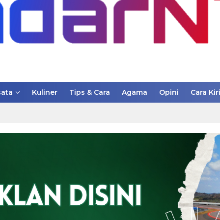
ata
Kuliner
Tips & Cara
Agama
Opini
Cara Kir