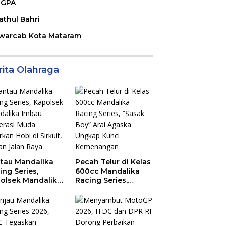
GPA
athul Bahri
warcab Kota Mataram
rita Olahraga
tau Mandalika
Pecah Telur di Kelas
ing Series,
600cc Mandalika
olsek Mandalika
Racing Series,
au Generasi
“Sasak Boy” Arai
a Salurkan Hobi
Agaska Ungkap
irkuit, Bukan
Kunci Kemenangan
an Raya