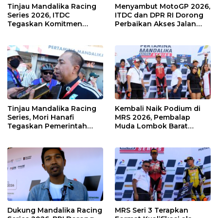
Tinjau Mandalika Racing
Menyambut MotoGP 2026,
Series 2026, ITDC
ITDC dan DPR RI Dorong
Tegaskan Komitmen
Perbaikan Akses Jalan
Kolaborasi dan Genjot
Hingga Pelibatan UMKM
Dampak Ekonomi
di KEK Mandalika
Kawasan
Tinjau Mandalika Racing
Kembali Naik Podium di
Series, Mori Hanafi
MRS 2026, Pembalap
Tegaskan Pemerintah
Muda Lombok Barat
Wajib Support Pembalap
Gibran Makin Mantap
NTB
Menuju Tingkat Asia
Dukung Mandalika Racing
MRS Seri 3 Terapkan