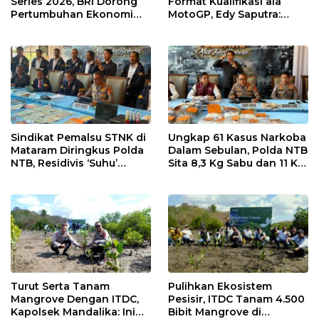
Series 2026, BRI Dorong
Format Kualifikasi ala
Pertumbuhan Ekonomi
MotoGP, Edy Saputra:
dan UMKM NTB
Persaingan Makin Sengit
dan Efektif
Sindikat Pemalsu STNK di
Ungkap 61 Kasus Narkoba
Mataram Diringkus Polda
Dalam Sebulan, Polda NTB
NTB, Residivis ‘Suhu’
Sita 8,3 Kg Sabu dan 11 Kg
Pemalsuan Kembali
Ganja
Masuk Bui
Turut Serta Tanam
Pulihkan Ekosistem
Mangrove Dengan ITDC,
Pesisir, ITDC Tanam 4.500
Kapolsek Mandalika: Ini
Bibit Mangrove di