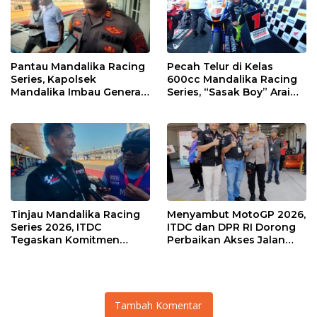
Pantau Mandalika Racing
Pecah Telur di Kelas
Series, Kapolsek
600cc Mandalika Racing
Mandalika Imbau Generasi
Series, “Sasak Boy” Arai
Muda Salurkan Hobi di
Agaska Ungkap Kunci
Sirkuit, Bukan Jalan Raya
Kemenangan
Tinjau Mandalika Racing
Menyambut MotoGP 2026,
Series 2026, ITDC
ITDC dan DPR RI Dorong
Tegaskan Komitmen
Perbaikan Akses Jalan
Kolaborasi dan Genjot
Hingga Pelibatan UMKM
Dampak Ekonomi
di KEK Mandalika
Kawasan
Tambah Komentar