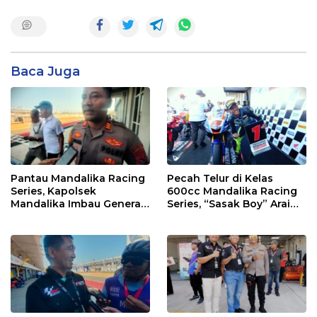
Baca Juga
Pantau Mandalika Racing
Pecah Telur di Kelas
Series, Kapolsek
600cc Mandalika Racing
Mandalika Imbau Generasi
Series, “Sasak Boy” Arai
Muda Salurkan Hobi di
Agaska Ungkap Kunci
Sirkuit, Bukan Jalan Raya
Kemenangan