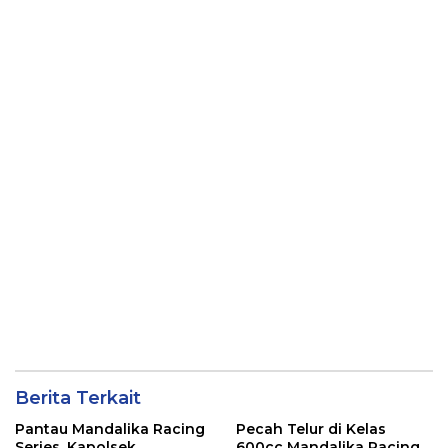
Bisa Menjaga Stabilitas
Kawasan Sanctuary
Kamtibmas
Mandalika
Berita Terkait
Pantau Mandalika Racing
Pecah Telur di Kelas
Series, Kapolsek
600cc Mandalika Racing