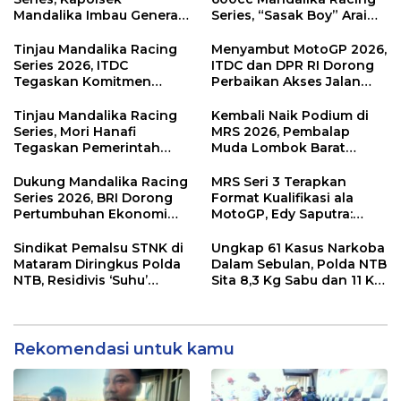
Mandalika Imbau Generasi
Series, “Sasak Boy” Arai
Muda Salurkan Hobi di
Agaska Ungkap Kunci
Sirkuit, Bukan Jalan Raya
Kemenangan
Tinjau Mandalika Racing
Menyambut MotoGP 2026,
Series 2026, ITDC
ITDC dan DPR RI Dorong
Tegaskan Komitmen
Perbaikan Akses Jalan
Kolaborasi dan Genjot
Hingga Pelibatan UMKM
Dampak Ekonomi
di KEK Mandalika
Tinjau Mandalika Racing
Kembali Naik Podium di
Kawasan
Series, Mori Hanafi
MRS 2026, Pembalap
Tegaskan Pemerintah
Muda Lombok Barat
Wajib Support Pembalap
Gibran Makin Mantap
NTB
Menuju Tingkat Asia
Dukung Mandalika Racing
MRS Seri 3 Terapkan
Series 2026, BRI Dorong
Format Kualifikasi ala
Pertumbuhan Ekonomi
MotoGP, Edy Saputra:
dan UMKM NTB
Persaingan Makin Sengit
dan Efektif
Sindikat Pemalsu STNK di
Ungkap 61 Kasus Narkoba
Mataram Diringkus Polda
Dalam Sebulan, Polda NTB
NTB, Residivis ‘Suhu’
Sita 8,3 Kg Sabu dan 11 Kg
Pemalsuan Kembali
Ganja
Masuk Bui
Rekomendasi untuk kamu