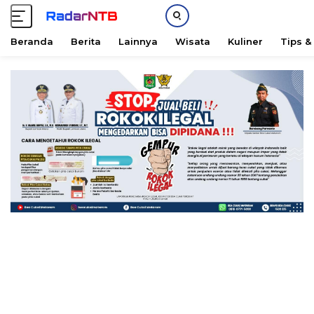
Beranda
Berita
Lainnya
Wisata
Kuliner
Tips &
L
a
n
g
s
u
n
g
k
e
k
o
n
t
e
n