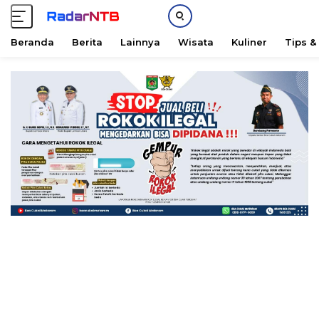
Beranda
Berita
Lainnya
Wisata
Kuliner
Tips &
L
a
n
g
s
u
n
g
k
e
k
o
n
t
e
n