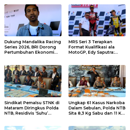
NTB
Menuju Tingkat Asia
Dukung Mandalika Racing
MRS Seri 3 Terapkan
Series 2026, BRI Dorong
Format Kualifikasi ala
Pertumbuhan Ekonomi
MotoGP, Edy Saputra:
dan UMKM NTB
Persaingan Makin Sengit
dan Efektif
Sindikat Pemalsu STNK di
Ungkap 61 Kasus Narkoba
Mataram Diringkus Polda
Dalam Sebulan, Polda NTB
NTB, Residivis ‘Suhu’
Sita 8,3 Kg Sabu dan 11 Kg
Pemalsuan Kembali
Ganja
Masuk Bui