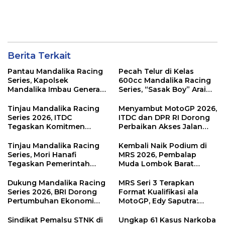
Berita Terkait
Pantau Mandalika Racing
Pecah Telur di Kelas
Series, Kapolsek
600cc Mandalika Racing
Mandalika Imbau Generasi
Series, “Sasak Boy” Arai
Muda Salurkan Hobi di
Agaska Ungkap Kunci
Sirkuit, Bukan Jalan Raya
Kemenangan
Tinjau Mandalika Racing
Menyambut MotoGP 2026,
Series 2026, ITDC
ITDC dan DPR RI Dorong
Tegaskan Komitmen
Perbaikan Akses Jalan
Kolaborasi dan Genjot
Hingga Pelibatan UMKM
Dampak Ekonomi
di KEK Mandalika
Tinjau Mandalika Racing
Kembali Naik Podium di
Kawasan
Series, Mori Hanafi
MRS 2026, Pembalap
Tegaskan Pemerintah
Muda Lombok Barat
Wajib Support Pembalap
Gibran Makin Mantap
NTB
Menuju Tingkat Asia
Dukung Mandalika Racing
MRS Seri 3 Terapkan
Series 2026, BRI Dorong
Format Kualifikasi ala
Pertumbuhan Ekonomi
MotoGP, Edy Saputra:
dan UMKM NTB
Persaingan Makin Sengit
dan Efektif
Sindikat Pemalsu STNK di
Ungkap 61 Kasus Narkoba