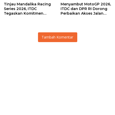
Tinjau Mandalika Racing
Menyambut MotoGP 2026,
Series 2026, ITDC
ITDC dan DPR RI Dorong
Tegaskan Komitmen
Perbaikan Akses Jalan
Kolaborasi dan Genjot
Hingga Pelibatan UMKM
Dampak Ekonomi
di KEK Mandalika
Kawasan
Tambah Komentar