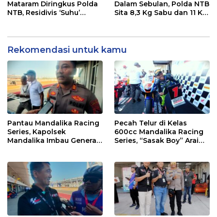
Mataram Diringkus Polda
Dalam Sebulan, Polda NTB
NTB, Residivis ‘Suhu’
Sita 8,3 Kg Sabu dan 11 Kg
Pemalsuan Kembali
Ganja
Masuk Bui
Rekomendasi untuk kamu
Pantau Mandalika Racing
Pecah Telur di Kelas
Series, Kapolsek
600cc Mandalika Racing
Mandalika Imbau Generasi
Series, “Sasak Boy” Arai
Muda Salurkan Hobi di
Agaska Ungkap Kunci
Sirkuit, Bukan Jalan Raya
Kemenangan