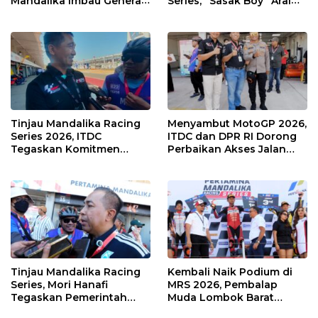
Mandalika Imbau Generasi
Series, “Sasak Boy” Arai
Muda Salurkan Hobi di
Agaska Ungkap Kunci
Sirkuit, Bukan Jalan Raya
Kemenangan
Tinjau Mandalika Racing
Menyambut MotoGP 2026,
Series 2026, ITDC
ITDC dan DPR RI Dorong
Tegaskan Komitmen
Perbaikan Akses Jalan
Kolaborasi dan Genjot
Hingga Pelibatan UMKM
Dampak Ekonomi
di KEK Mandalika
Kawasan
Tinjau Mandalika Racing
Kembali Naik Podium di
Series, Mori Hanafi
MRS 2026, Pembalap
Tegaskan Pemerintah
Muda Lombok Barat
Wajib Support Pembalap
Gibran Makin Mantap