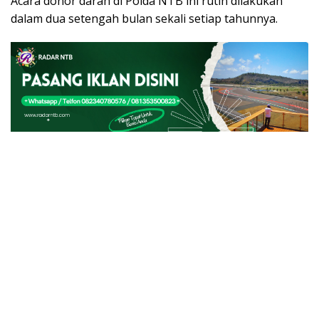
Acara donor darah di Polda NTB ini rutin dilakukan
dalam dua setengah bulan sekali setiap tahunnya.