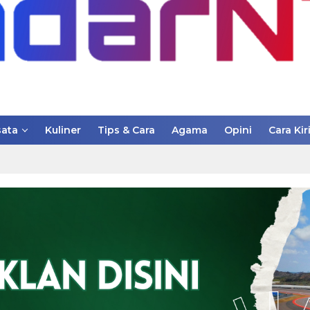
ata
Kuliner
Tips & Cara
Agama
Opini
Cara Kir