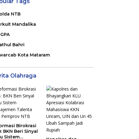
pular Tags
olda NTB
irkuit Mandalika
GPA
athul Bahri
warcab Kota Mataram
rita Olahraga
ormasi Birokrasi
: BKN Beri Sinyal
au Sistem