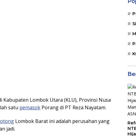
Po
P
S
M
P
K
Be
 Kabupaten Lombok Utara (KLU), Provinsi Nusa
alah satu
pemasok
Porang di PT Reza Nayatam.
kotong
Lombok Barat ini adalah perusahan yang
Ref
n jadi.
NTB
Hij