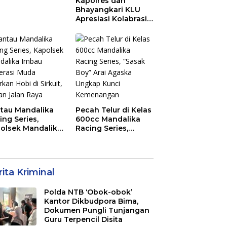
Kapolres dan
ajemen Talenta
Bhayangkari KLU
 Pemprov NTB
Apresiasi Kolabrasi
Mahasiswa KKN
Unram, UIN dan Un
45 Ubah Sampah
Jadi Rupiah
tau Mandalika
Pecah Telur di Kelas
ing Series,
600cc Mandalika
olsek Mandalika
Racing Series,
au Generasi
“Sasak Boy” Arai
a Salurkan Hobi
Agaska Ungkap
irkuit, Bukan
Kunci Kemenangan
an Raya
ita Kriminal
Polda NTB ‘Obok-obok’
Kantor Dikbudpora Bima,
Dokumen Pungli Tunjangan
Guru Terpencil Disita