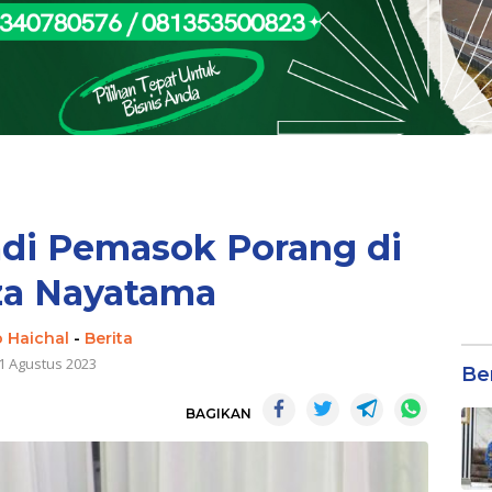
di Pemasok Porang di
za Nayatama
 Haichal
-
Berita
1 Agustus 2023
Be
BAGIKAN