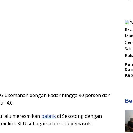
Man
ASN
Pan
Rac
Kap
Imb
Mud
di S
ng Glukomanan dengan kadar hingga 90 persen dan
Jal
Ber
r 4.0.
u lalu meresmikan
pabrik
di Sekotong dengan
tu melirik KLU sebagai salah satu pemasok