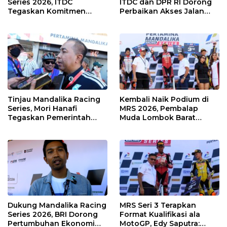
Series 2026, ITDC
ITDC dan DPR RI Dorong
Tegaskan Komitmen
Perbaikan Akses Jalan
Kolaborasi dan Genjot
Hingga Pelibatan UMKM
Dampak Ekonomi
di KEK Mandalika
Kawasan
Tinjau Mandalika Racing
Kembali Naik Podium di
Series, Mori Hanafi
MRS 2026, Pembalap
Tegaskan Pemerintah
Muda Lombok Barat
Wajib Support Pembalap
Gibran Makin Mantap
NTB
Menuju Tingkat Asia
Dukung Mandalika Racing
MRS Seri 3 Terapkan
Series 2026, BRI Dorong
Format Kualifikasi ala
Pertumbuhan Ekonomi
MotoGP, Edy Saputra: