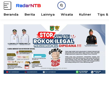
Beranda
Berita
Lainnya
Wisata
Kuliner
Tips &
L
a
n
g
s
u
n
g
k
e
k
o
n
t
e
n