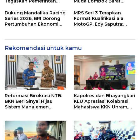
Tegaskan Pemerintah
Muda Lombok Barat
Wajib Support Pembalap
Gibran Makin Mantap
NTB
Menuju Tingkat Asia
Dukung Mandalika Racing
MRS Seri 3 Terapkan
Series 2026, BRI Dorong
Format Kualifikasi ala
Pertumbuhan Ekonomi
MotoGP, Edy Saputra:
dan UMKM NTB
Persaingan Makin Sengit
dan Efektif
Rekomendasi untuk kamu
Reformasi Birokrasi NTB:
Kapolres dan Bhayangkari
BKN Beri Sinyal Hijau
KLU Apresiasi Kolabrasi
Sistem Manajemen
Mahasiswa KKN Unram,
Talenta ASN Pemprov NTB
UIN dan Un 45 Ubah
Sampah Jadi Rupiah