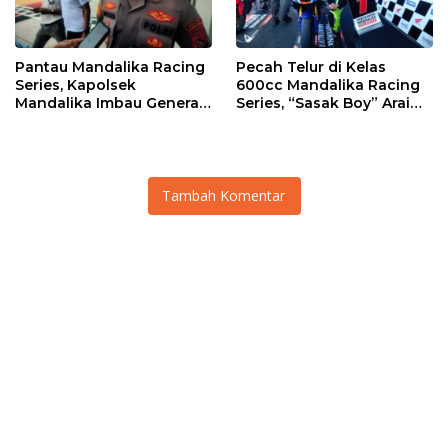
Pantau Mandalika Racing
Pecah Telur di Kelas
Series, Kapolsek
600cc Mandalika Racing
Mandalika Imbau Generasi
Series, “Sasak Boy” Arai
Muda Salurkan Hobi di
Agaska Ungkap Kunci
Sirkuit, Bukan Jalan Raya
Kemenangan
Tambah Komentar