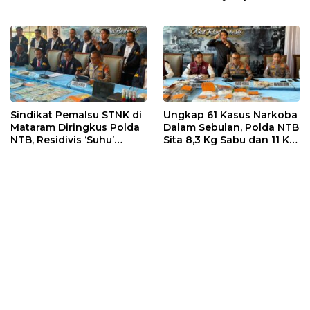
dan UMKM NTB
Persaingan Makin Sengit
dan Efektif
Sindikat Pemalsu STNK di
Ungkap 61 Kasus Narkoba
Mataram Diringkus Polda
Dalam Sebulan, Polda NTB
NTB, Residivis ‘Suhu’
Sita 8,3 Kg Sabu dan 11 Kg
Pemalsuan Kembali
Ganja
Masuk Bui