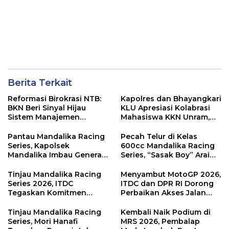
Berita Terkait
Reformasi Birokrasi NTB:
Kapolres dan Bhayangkari
BKN Beri Sinyal Hijau
KLU Apresiasi Kolabrasi
Sistem Manajemen
Mahasiswa KKN Unram,
Talenta ASN Pemprov NTB
UIN dan Un 45 Ubah
Sampah Jadi Rupiah
Pantau Mandalika Racing
Pecah Telur di Kelas
Series, Kapolsek
600cc Mandalika Racing
Mandalika Imbau Generasi
Series, “Sasak Boy” Arai
Muda Salurkan Hobi di
Agaska Ungkap Kunci
Sirkuit, Bukan Jalan Raya
Kemenangan
Tinjau Mandalika Racing
Menyambut MotoGP 2026,
Series 2026, ITDC
ITDC dan DPR RI Dorong
Tegaskan Komitmen
Perbaikan Akses Jalan
Kolaborasi dan Genjot
Hingga Pelibatan UMKM
Dampak Ekonomi
di KEK Mandalika
Tinjau Mandalika Racing
Kembali Naik Podium di
Kawasan
Series, Mori Hanafi
MRS 2026, Pembalap