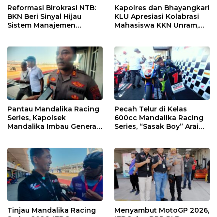
Reformasi Birokrasi NTB:
Kapolres dan Bhayangkari
BKN Beri Sinyal Hijau
KLU Apresiasi Kolabrasi
Sistem Manajemen
Mahasiswa KKN Unram,
Talenta ASN Pemprov NTB
UIN dan Un 45 Ubah
Sampah Jadi Rupiah
Pantau Mandalika Racing
Pecah Telur di Kelas
Series, Kapolsek
600cc Mandalika Racing
Mandalika Imbau Generasi
Series, “Sasak Boy” Arai
Muda Salurkan Hobi di
Agaska Ungkap Kunci
Sirkuit, Bukan Jalan Raya
Kemenangan
Tinjau Mandalika Racing
Menyambut MotoGP 2026,