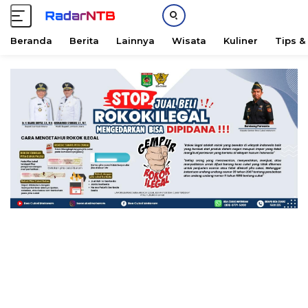
Beranda
Berita
Lainnya
Wisata
Kuliner
Tips &
L
a
n
g
s
u
n
g
k
e
k
o
n
t
e
n