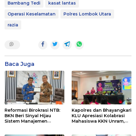
Bambang Tedi
kasat lantas
Operasi Keselamatan
Polres Lombok Utara
razia
Baca Juga
Reformasi Birokrasi NTB:
Kapolres dan Bhayangkari
BKN Beri Sinyal Hijau
KLU Apresiasi Kolabrasi
Sistem Manajemen
Mahasiswa KKN Unram,
Talenta ASN Pemprov NTB
UIN dan Un 45 Ubah
Sampah Jadi Rupiah