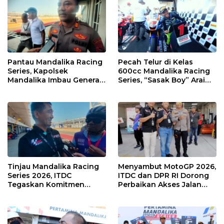
Pantau Mandalika Racing
Pecah Telur di Kelas
Series, Kapolsek
600cc Mandalika Racing
Mandalika Imbau Generasi
Series, “Sasak Boy” Arai
Muda Salurkan Hobi di
Agaska Ungkap Kunci
Sirkuit, Bukan Jalan Raya
Kemenangan
Tinjau Mandalika Racing
Menyambut MotoGP 2026,
Series 2026, ITDC
ITDC dan DPR RI Dorong
Tegaskan Komitmen
Perbaikan Akses Jalan
Kolaborasi dan Genjot
Hingga Pelibatan UMKM
Dampak Ekonomi
di KEK Mandalika
Kawasan