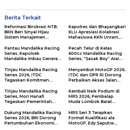
Berita Terkait
Reformasi Birokrasi NTB:
Kapolres dan Bhayangkari
BKN Beri Sinyal Hijau
KLU Apresiasi Kolabrasi
Sistem Manajemen
Mahasiswa KKN Unram,
Talenta ASN Pemprov NTB
UIN dan Un 45 Ubah
Sampah Jadi Rupiah
Pantau Mandalika Racing
Pecah Telur di Kelas
Series, Kapolsek
600cc Mandalika Racing
Mandalika Imbau Generasi
Series, “Sasak Boy” Arai
Muda Salurkan Hobi di
Agaska Ungkap Kunci
Sirkuit, Bukan Jalan Raya
Kemenangan
Tinjau Mandalika Racing
Menyambut MotoGP 2026,
Series 2026, ITDC
ITDC dan DPR RI Dorong
Tegaskan Komitmen
Perbaikan Akses Jalan
Kolaborasi dan Genjot
Hingga Pelibatan UMKM
Dampak Ekonomi
di KEK Mandalika
Tinjau Mandalika Racing
Kembali Naik Podium di
Kawasan
Series, Mori Hanafi
MRS 2026, Pembalap
Tegaskan Pemerintah
Muda Lombok Barat
Wajib Support Pembalap
Gibran Makin Mantap
NTB
Menuju Tingkat Asia
Dukung Mandalika Racing
MRS Seri 3 Terapkan
Series 2026, BRI Dorong
Format Kualifikasi ala
Pertumbuhan Ekonomi
MotoGP, Edy Saputra:
dan UMKM NTB
Persaingan Makin Sengit