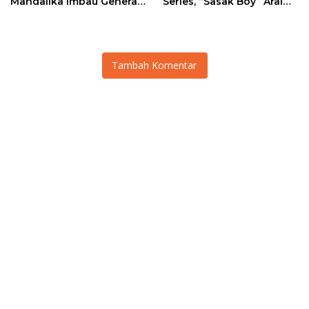
Mandalika Imbau Generasi
Series, “Sasak Boy” Arai
Muda Salurkan Hobi di
Agaska Ungkap Kunci
Sirkuit, Bukan Jalan Raya
Kemenangan
Tambah Komentar