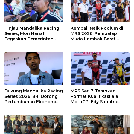
Tinjau Mandalika Racing
Kembali Naik Podium di
Series, Mori Hanafi
MRS 2026, Pembalap
Tegaskan Pemerintah
Muda Lombok Barat
Wajib Support Pembalap
Gibran Makin Mantap
NTB
Menuju Tingkat Asia
Dukung Mandalika Racing
MRS Seri 3 Terapkan
Series 2026, BRI Dorong
Format Kualifikasi ala
Pertumbuhan Ekonomi
MotoGP, Edy Saputra:
dan UMKM NTB
Persaingan Makin Sengit
dan Efektif