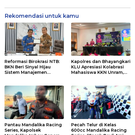
dan Efektif
Rekomendasi untuk kamu
Reformasi Birokrasi NTB:
Kapolres dan Bhayangkari
BKN Beri Sinyal Hijau
KLU Apresiasi Kolabrasi
Sistem Manajemen
Mahasiswa KKN Unram,
Talenta ASN Pemprov NTB
UIN dan Un 45 Ubah
Sampah Jadi Rupiah
Pantau Mandalika Racing
Pecah Telur di Kelas
Series, Kapolsek
600cc Mandalika Racing