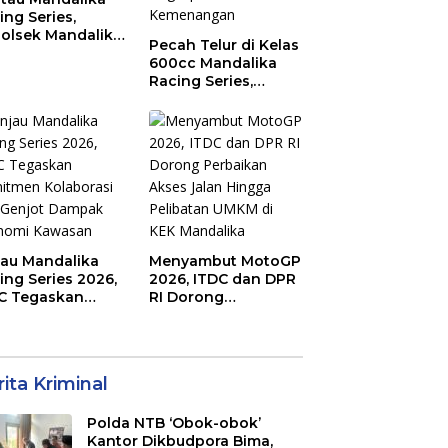
ing Series,
olsek Mandalika
Pecah Telur di Kelas
au Generasi
600cc Mandalika
a Salurkan Hobi
Racing Series,
irkuit, Bukan
“Sasak Boy” Arai
an Raya
Agaska Ungkap
Kunci Kemenangan
jau Mandalika
Menyambut MotoGP
ing Series 2026,
2026, ITDC dan DPR
C Tegaskan
RI Dorong
mitmen
Perbaikan Akses
aborasi dan
Jalan Hingga
jot Dampak
Pelibatan UMKM di
nomi Kawasan
KEK Mandalika
ita Kriminal
Polda NTB ‘Obok-obok’
Kantor Dikbudpora Bima,