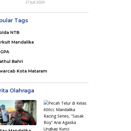
27 Juli 2026
pular Tags
olda NTB
irkuit Mandalika
GPA
athul Bahri
warcab Kota Mataram
rita Olahraga
tau Mandalika