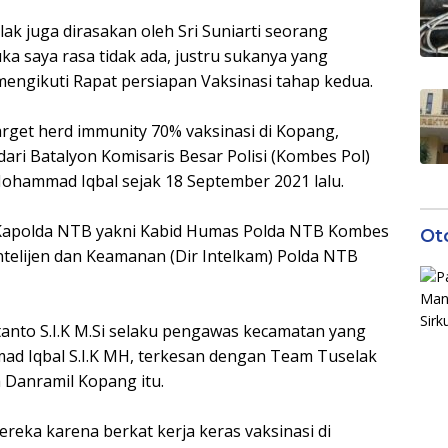
k juga dirasakan oleh Sri Suniarti seorang
a saya rasa tidak ada, justru sukanya yang
 mengikuti Rapat persiapan Vaksinasi tahap kedua.
rget herd immunity 70% vaksinasi di Kopang,
ri Batalyon Komisaris Besar Polisi (Kombes Pol)
Mohammad Iqbal sejak 18 September 2021 lalu.
 Kapolda NTB yakni Kabid Humas Polda NTB Kombes
Ot
 Intelijen dan Keamanan (Dir Intelkam) Polda NTB
nto S.I.K M.Si selaku pengawas kecamatan yang
ad Iqbal S.I.K MH, terkesan dengan Team Tuselak
a Danramil Kopang itu.
eka karena berkat kerja keras vaksinasi di