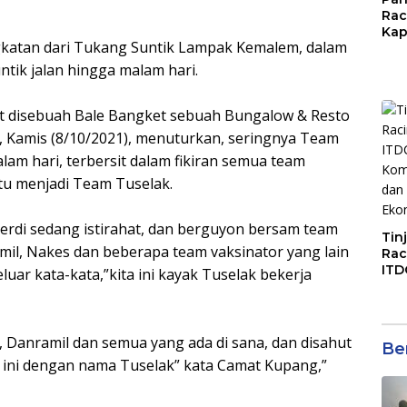
Rac
Kap
katan dari Tukang Suntik Lampak Kemalem, dalam
Imb
Mud
ntik jalan hingga malam hari.
di S
Jal
at disebuah Bale Bangket sebuah Bungalow & Resto
, Kamis (8/10/2021), menuturkan, seringnya Team
lam hari, terbersit dalam fikiran semua team
tu menjadi Team Tuselak.
rdi sedang istirahat, dan berguyon bersam team
Tin
amil, Nakes dan beberapa team vaksinator yang lain
Rac
ITD
uar kata-kata,”kita ini kayak Tuselak bekerja
Ko
Kol
Gen
Eko
, Danramil dan semua yang ada di sana, dan disahut
Ber
m ini dengan nama Tuselak” kata Camat Kupang,”