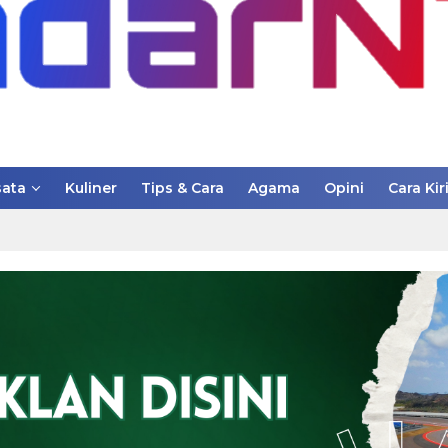
ata
Kuliner
Tips & Cara
Agama
Opini
Cara Kir