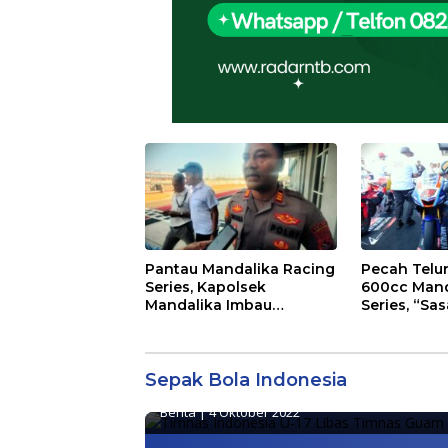
Pantau Mandalika Racing
Pecah Telur
Series, Kapolsek
600cc Mand
Mandalika Imbau
Series, “Sas
Sepak Bola Indonesia
,
Timnas Indones
Generasi Muda Salurkan
Agaska Ung
Hobi di Sirkuit, Bukan
Kemenang
Timnas Indonesia U-17 
Jalan Raya
Balas
Sepak Bola Indonesia
Berita
|
4 Oktober 2022