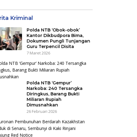
aborasi dan
Jalan Hingga
jot Dampak
Pelibatan UMKM di
nomi Kawasan
KEK Mandalika
ita Kriminal
Polda NTB ‘Obok-obok’
Kantor Dikbudpora Bima,
Dokumen Pungli Tunjangan
Guru Terpencil Disita
7 Maret 2026
Polda NTB ‘Gempur’
Narkoba: 240 Tersangka
Diringkus, Barang Bukti
Miliaran Rupiah
Dimusnahkan
26 Februari 2026