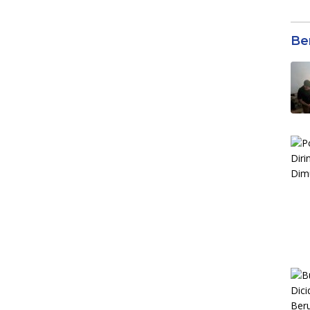
Kol
Gen
Eko
Ber