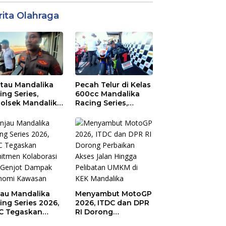
rita Olahraga
tau Mandalika
Pecah Telur di Kelas
ing Series,
600cc Mandalika
olsek Mandalika
Racing Series,
au Generasi
“Sasak Boy” Arai
a Salurkan Hobi
Agaska Ungkap
irkuit, Bukan
Kunci Kemenangan
an Raya
jau Mandalika
Menyambut MotoGP
ing Series 2026,
2026, ITDC dan DPR
C Tegaskan
RI Dorong
mitmen
Perbaikan Akses