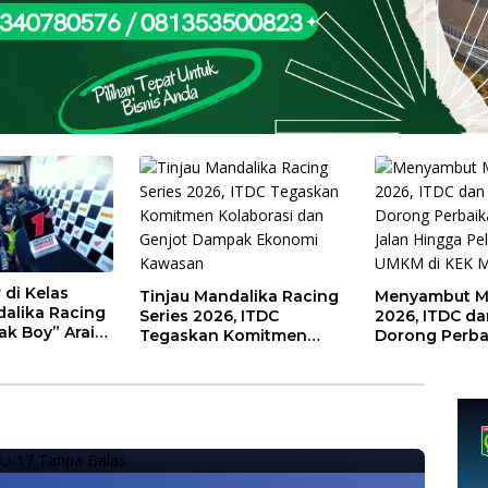
 di Kelas
Tinjau Mandalika Racing
Menyambut 
alika Racing
Series 2026, ITDC
2026, ITDC da
ak Boy” Arai
Tegaskan Komitmen
Dorong Perba
ia U-17 Vs Timnas Guam U-17
kap Kunci
Kolaborasi dan Genjot
Jalan Hingga 
an
Dampak Ekonomi
UMKM di KEK 
Libas Timnas Guam U-17 Tanpa
Kawasan