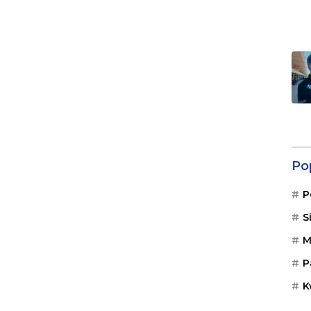
Po
P
S
M
P
K