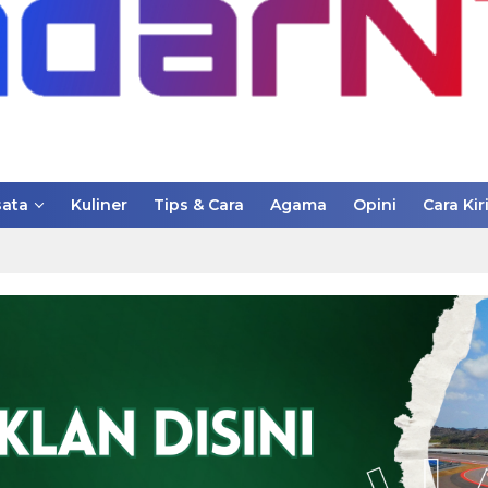
ata
Kuliner
Tips & Cara
Agama
Opini
Cara Kir