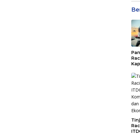
Be
Pan
Rac
Kap
Imb
Mud
di S
Jal
Tin
Rac
ITD
Ko