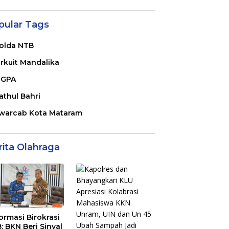
pular Tags
olda NTB
irkuit Mandalika
GPA
athul Bahri
warcab Kota Mataram
rita Olahraga
ormasi Birokrasi
: BKN Beri Sinyal