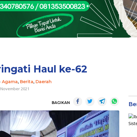
ngati Haul ke-62
-
Agama
,
Berita
,
Daerah
 November 2021
BAGIKAN
Be