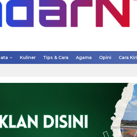
ata
Kuliner
Tips & Cara
Agama
Opini
Cara Kir