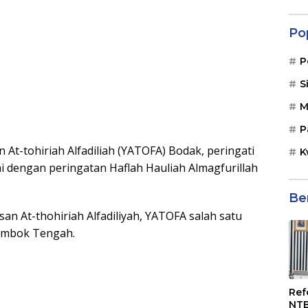
Po
P
S
M
P
-tohiriah Alfadiliah (YATOFA) Bodak, peringati
K
ai dengan peringatan Haflah Hauliah Almagfurillah
Be
n At-thohiriah Alfadiliyah, YATOFA salah satu
Lombok Tengah.
Ref
NTB