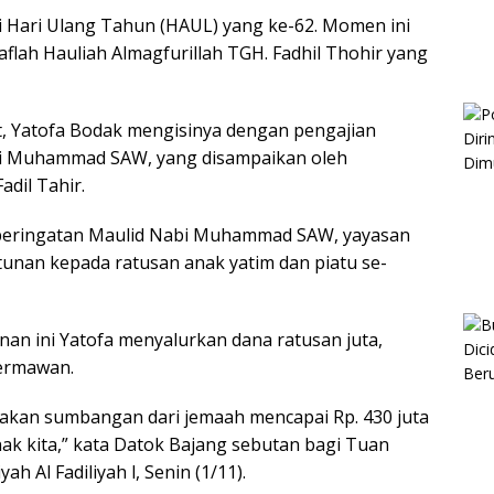
 Hari Ulang Tahun (HAUL) yang ke-62. Momen ini
flah Hauliah Almagfurillah TGH. Fadhil Thohir yang
t, Yatofa Bodak mengisinya dengan pengajian
bi Muhammad SAW, yang disampaikan oleh
dil Tahir.
 peringatan Maulid Nabi Muhammad SAW, yayasan
ntunan kepada ratusan anak yatim dan piatu se-
an ini Yatofa menyalurkan dana ratusan juta,
ermawan.
pakan sumbangan dari jemaah mencapai Rp. 430 juta
k kita,” kata Datok Bajang sebutan bagi Tuan
ah Al Fadiliyah l, Senin (1/11).