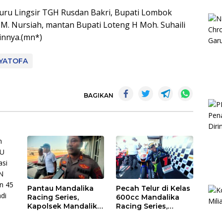
Guru Lingsir TGH Rusdan Bakri, Bupati Lombok
HM. Nursiah, mantan Bupati Loteng H Moh. Suhaili
innya.(mn*)
YATOFA
BAGIKAN
Pantau Mandalika
Pecah Telur di Kelas
Racing Series,
600cc Mandalika
Kapolsek Mandalika
Racing Series,
Imbau Generasi
“Sasak Boy” Arai