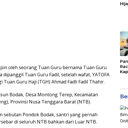
Hij
Man
ASN
Pan
Rac
mpin oleh seorang Tuan Guru bernama Tuan Guru
Kap
a dipanggil Tuan Guru Fadil, setelah wafat, YATOFA
Imb
i Tuan Guru Haji (TGH) Ahmad Fadli Fadil Thahir.
Mud
di S
Jal
usun Bodak, Desa Montong Terep, Kecamatan
Ber
g), Provinsi Nusa Tenggara Barat (NTB).
n sebutan Pondok Bodak, santri yang pernah
sebar di seluruh NTB bahkan dari Luar NTB.