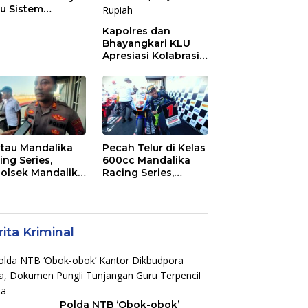
au Sistem
ajemen Talenta
Kapolres dan
 Pemprov NTB
Bhayangkari KLU
Apresiasi Kolabrasi
Mahasiswa KKN
Unram, UIN dan Un
45 Ubah Sampah
Jadi Rupiah
tau Mandalika
Pecah Telur di Kelas
ing Series,
600cc Mandalika
olsek Mandalika
Racing Series,
au Generasi
“Sasak Boy” Arai
a Salurkan Hobi
Agaska Ungkap
irkuit, Bukan
Kunci Kemenangan
an Raya
ita Kriminal
Polda NTB ‘Obok-obok’