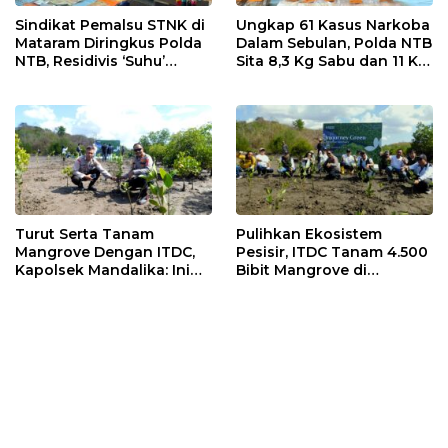
Sindikat Pemalsu STNK di
Ungkap 61 Kasus Narkoba
Mataram Diringkus Polda
Dalam Sebulan, Polda NTB
NTB, Residivis ‘Suhu’
Sita 8,3 Kg Sabu dan 11 Kg
Pemalsuan Kembali
Ganja
Masuk Bui
Turut Serta Tanam
Pulihkan Ekosistem
Mangrove Dengan ITDC,
Pesisir, ITDC Tanam 4.500
Kapolsek Mandalika: Ini
Bibit Mangrove di
Bisa Menjaga Stabilitas
Kawasan Sanctuary
Kamtibmas
Mandalika