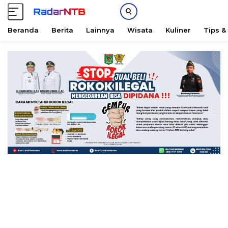
Beranda
Berita
Lainnya
Wisata
Kuliner
Tips &
L
a
n
g
s
u
n
g
k
e
k
o
n
t
e
n