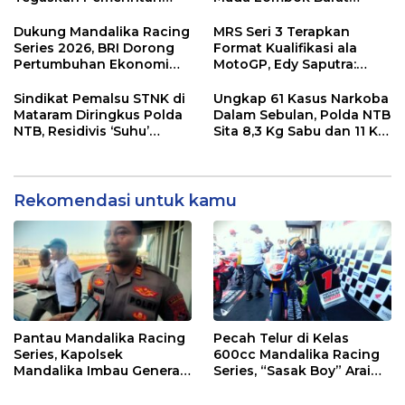
Wajib Support Pembalap
Gibran Makin Mantap
NTB
Menuju Tingkat Asia
Dukung Mandalika Racing
MRS Seri 3 Terapkan
Series 2026, BRI Dorong
Format Kualifikasi ala
Pertumbuhan Ekonomi
MotoGP, Edy Saputra:
dan UMKM NTB
Persaingan Makin Sengit
dan Efektif
Sindikat Pemalsu STNK di
Ungkap 61 Kasus Narkoba
Mataram Diringkus Polda
Dalam Sebulan, Polda NTB
NTB, Residivis ‘Suhu’
Sita 8,3 Kg Sabu dan 11 Kg
Pemalsuan Kembali
Ganja
Masuk Bui
Rekomendasi untuk kamu
Pantau Mandalika Racing
Pecah Telur di Kelas
Series, Kapolsek
600cc Mandalika Racing
Mandalika Imbau Generasi
Series, “Sasak Boy” Arai
Muda Salurkan Hobi di
Agaska Ungkap Kunci
Sirkuit, Bukan Jalan Raya
Kemenangan