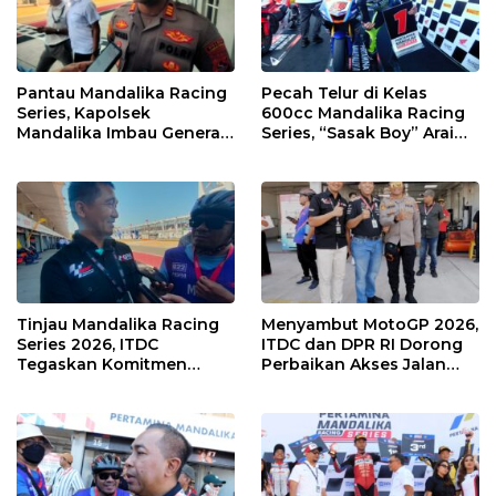
Pantau Mandalika Racing
Pecah Telur di Kelas
Series, Kapolsek
600cc Mandalika Racing
Mandalika Imbau Generasi
Series, “Sasak Boy” Arai
Muda Salurkan Hobi di
Agaska Ungkap Kunci
Sirkuit, Bukan Jalan Raya
Kemenangan
Tinjau Mandalika Racing
Menyambut MotoGP 2026,
Series 2026, ITDC
ITDC dan DPR RI Dorong
Tegaskan Komitmen
Perbaikan Akses Jalan
Kolaborasi dan Genjot
Hingga Pelibatan UMKM
Dampak Ekonomi
di KEK Mandalika
Kawasan