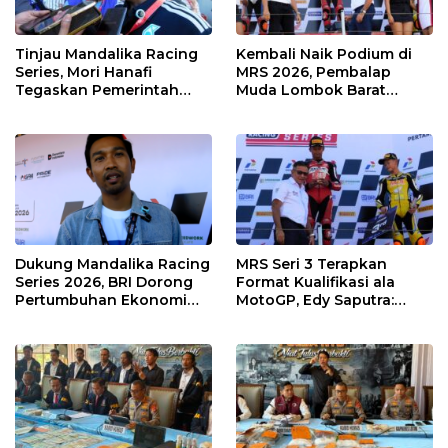
Tinjau Mandalika Racing
Kembali Naik Podium di
Series, Mori Hanafi
MRS 2026, Pembalap
Tegaskan Pemerintah
Muda Lombok Barat
Wajib Support Pembalap
Gibran Makin Mantap
NTB
Menuju Tingkat Asia
Dukung Mandalika Racing
MRS Seri 3 Terapkan
Series 2026, BRI Dorong
Format Kualifikasi ala
Pertumbuhan Ekonomi
MotoGP, Edy Saputra:
dan UMKM NTB
Persaingan Makin Sengit
dan Efektif