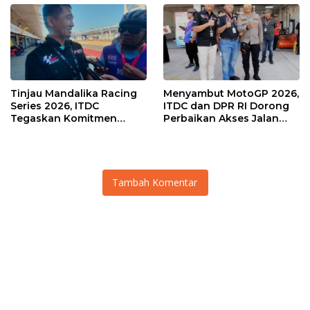
Tinjau Mandalika Racing
Menyambut MotoGP 2026,
Series 2026, ITDC
ITDC dan DPR RI Dorong
Tegaskan Komitmen
Perbaikan Akses Jalan
Kolaborasi dan Genjot
Hingga Pelibatan UMKM
Dampak Ekonomi
di KEK Mandalika
Kawasan
Tambah Komentar