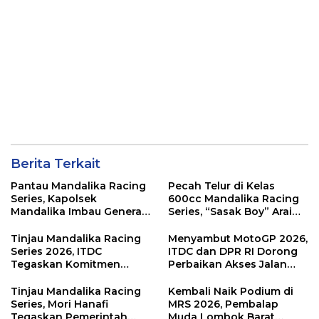
Berita Terkait
Pantau Mandalika Racing
Pecah Telur di Kelas
Series, Kapolsek
600cc Mandalika Racing
Mandalika Imbau Generasi
Series, “Sasak Boy” Arai
Muda Salurkan Hobi di
Agaska Ungkap Kunci
Sirkuit, Bukan Jalan Raya
Kemenangan
Tinjau Mandalika Racing
Menyambut MotoGP 2026,
Series 2026, ITDC
ITDC dan DPR RI Dorong
Tegaskan Komitmen
Perbaikan Akses Jalan
Kolaborasi dan Genjot
Hingga Pelibatan UMKM
Dampak Ekonomi
di KEK Mandalika
Tinjau Mandalika Racing
Kembali Naik Podium di
Kawasan
Series, Mori Hanafi
MRS 2026, Pembalap
Tegaskan Pemerintah
Muda Lombok Barat