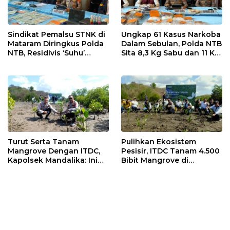
Sindikat Pemalsu STNK di
Ungkap 61 Kasus Narkoba
Mataram Diringkus Polda
Dalam Sebulan, Polda NTB
NTB, Residivis ‘Suhu’
Sita 8,3 Kg Sabu dan 11 Kg
Pemalsuan Kembali
Ganja
Masuk Bui
Turut Serta Tanam
Pulihkan Ekosistem
Mangrove Dengan ITDC,
Pesisir, ITDC Tanam 4.500
Kapolsek Mandalika: Ini
Bibit Mangrove di
Bisa Menjaga Stabilitas
Kawasan Sanctuary
Kamtibmas
Mandalika