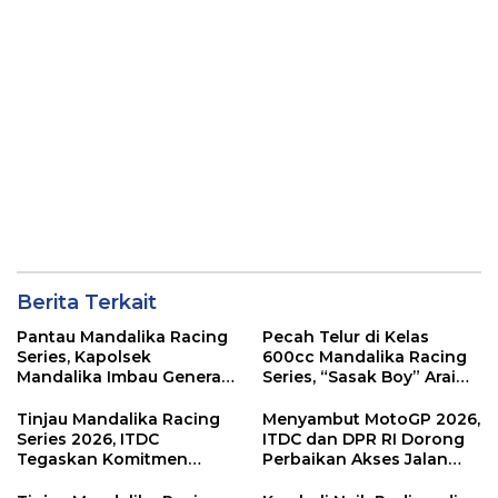
Berita Terkait
Pantau Mandalika Racing
Pecah Telur di Kelas
Series, Kapolsek
600cc Mandalika Racing
Mandalika Imbau Generasi
Series, “Sasak Boy” Arai
Muda Salurkan Hobi di
Agaska Ungkap Kunci
Sirkuit, Bukan Jalan Raya
Kemenangan
Tinjau Mandalika Racing
Menyambut MotoGP 2026,
Series 2026, ITDC
ITDC dan DPR RI Dorong
Tegaskan Komitmen
Perbaikan Akses Jalan
Kolaborasi dan Genjot
Hingga Pelibatan UMKM