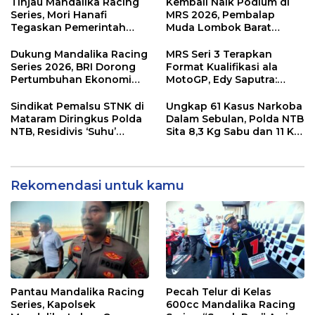
Dampak Ekonomi
di KEK Mandalika
Tinjau Mandalika Racing
Kembali Naik Podium di
Kawasan
Series, Mori Hanafi
MRS 2026, Pembalap
Tegaskan Pemerintah
Muda Lombok Barat
Wajib Support Pembalap
Gibran Makin Mantap
NTB
Menuju Tingkat Asia
Dukung Mandalika Racing
MRS Seri 3 Terapkan
Series 2026, BRI Dorong
Format Kualifikasi ala
Pertumbuhan Ekonomi
MotoGP, Edy Saputra:
dan UMKM NTB
Persaingan Makin Sengit
dan Efektif
Sindikat Pemalsu STNK di
Ungkap 61 Kasus Narkoba
Mataram Diringkus Polda
Dalam Sebulan, Polda NTB
NTB, Residivis ‘Suhu’
Sita 8,3 Kg Sabu dan 11 Kg
Pemalsuan Kembali
Ganja
Masuk Bui
Rekomendasi untuk kamu
Pantau Mandalika Racing
Pecah Telur di Kelas
Series, Kapolsek
600cc Mandalika Racing