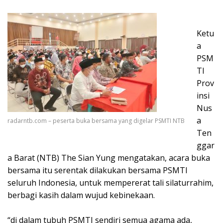
Ketu
a
PSM
TI
Prov
insi
Nus
a
radarntb.com – peserta buka bersama yang digelar PSMTI NTB
Ten
ggar
a Barat (NTB) The Sian Yung mengatakan, acara buka
bersama itu serentak dilakukan bersama PSMTI
seluruh Indonesia, untuk mempererat tali silaturrahim,
berbagi kasih dalam wujud kebinekaan.
“di dalam tubuh PSMTI sendiri semua agama ada,