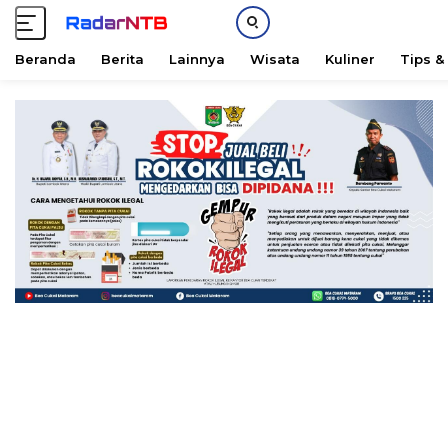
Beranda
Berita
Lainnya
Wisata
Kuliner
Tips &
L
a
n
g
s
u
n
g
k
e
k
o
n
t
e
n