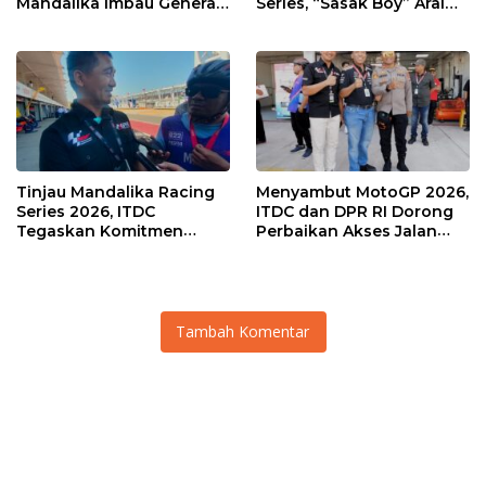
Mandalika Imbau Generasi
Series, “Sasak Boy” Arai
Muda Salurkan Hobi di
Agaska Ungkap Kunci
Sirkuit, Bukan Jalan Raya
Kemenangan
Tinjau Mandalika Racing
Menyambut MotoGP 2026,
Series 2026, ITDC
ITDC dan DPR RI Dorong
Tegaskan Komitmen
Perbaikan Akses Jalan
Kolaborasi dan Genjot
Hingga Pelibatan UMKM
Dampak Ekonomi
di KEK Mandalika
Kawasan
Tambah Komentar