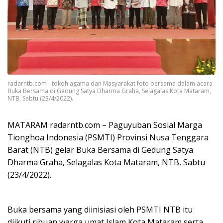
radarntb.com - tokoh agama dan Masyarakat foto bersama dalam acara
Buka Bersama di Gedung Satya Dharma Graha, Selagalas Kota Mataram,
NTB, Sabtu (23/4/2022).
MATARAM radarntb.com – Paguyuban Sosial Marga
Tionghoa Indonesia (PSMTI) Provinsi Nusa Tenggara
Barat (NTB) gelar Buka Bersama di Gedung Satya
Dharma Graha, Selagalas Kota Mataram, NTB, Sabtu
(23/4/2022).
Buka bersama yang diinisiasi oleh PSMTI NTB itu
diikuti ribuan warga umat Islam Kota Mataram serta