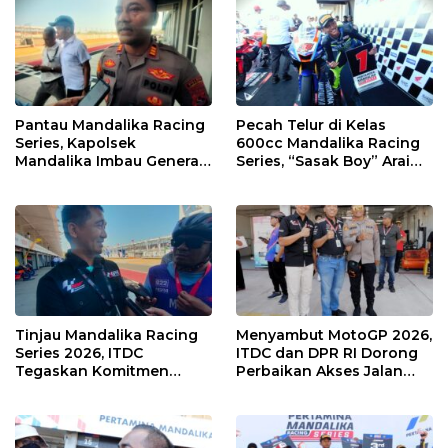
Pantau Mandalika Racing
Pecah Telur di Kelas
Series, Kapolsek
600cc Mandalika Racing
Mandalika Imbau Generasi
Series, “Sasak Boy” Arai
Muda Salurkan Hobi di
Agaska Ungkap Kunci
Sirkuit, Bukan Jalan Raya
Kemenangan
Tinjau Mandalika Racing
Menyambut MotoGP 2026,
Series 2026, ITDC
ITDC dan DPR RI Dorong
Tegaskan Komitmen
Perbaikan Akses Jalan
Kolaborasi dan Genjot
Hingga Pelibatan UMKM
Dampak Ekonomi
di KEK Mandalika
Kawasan