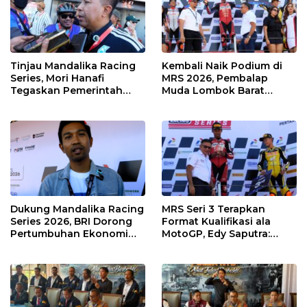
Tinjau Mandalika Racing
Kembali Naik Podium di
Series, Mori Hanafi
MRS 2026, Pembalap
Tegaskan Pemerintah
Muda Lombok Barat
Wajib Support Pembalap
Gibran Makin Mantap
NTB
Menuju Tingkat Asia
Dukung Mandalika Racing
MRS Seri 3 Terapkan
Series 2026, BRI Dorong
Format Kualifikasi ala
Pertumbuhan Ekonomi
MotoGP, Edy Saputra:
dan UMKM NTB
Persaingan Makin Sengit
dan Efektif