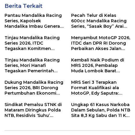
Berita Terkait
Pantau Mandalika Racing
Pecah Telur di Kelas
Series, Kapolsek
600cc Mandalika Racing
Mandalika Imbau Generasi
Series, “Sasak Boy” Arai
Muda Salurkan Hobi di
Agaska Ungkap Kunci
Sirkuit, Bukan Jalan Raya
Kemenangan
Tinjau Mandalika Racing
Menyambut MotoGP 2026,
Series 2026, ITDC
ITDC dan DPR RI Dorong
Tegaskan Komitmen
Perbaikan Akses Jalan
Kolaborasi dan Genjot
Hingga Pelibatan UMKM
Dampak Ekonomi
di KEK Mandalika
Tinjau Mandalika Racing
Kembali Naik Podium di
Kawasan
Series, Mori Hanafi
MRS 2026, Pembalap
Tegaskan Pemerintah
Muda Lombok Barat
Wajib Support Pembalap
Gibran Makin Mantap
NTB
Menuju Tingkat Asia
Dukung Mandalika Racing
MRS Seri 3 Terapkan
Series 2026, BRI Dorong
Format Kualifikasi ala
Pertumbuhan Ekonomi
MotoGP, Edy Saputra:
dan UMKM NTB
Persaingan Makin Sengit
dan Efektif
Sindikat Pemalsu STNK di
Ungkap 61 Kasus Narkoba
Mataram Diringkus Polda
Dalam Sebulan, Polda NTB
NTB, Residivis ‘Suhu’
Sita 8,3 Kg Sabu dan 11 Kg
Pemalsuan Kembali
Ganja
Masuk Bui