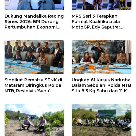
Dukung Mandalika Racing
MRS Seri 3 Terapkan
Series 2026, BRI Dorong
Format Kualifikasi ala
Pertumbuhan Ekonomi
MotoGP, Edy Saputra:
dan UMKM NTB
Persaingan Makin Sengit
dan Efektif
Sindikat Pemalsu STNK di
Ungkap 61 Kasus Narkoba
Mataram Diringkus Polda
Dalam Sebulan, Polda NTB
NTB, Residivis ‘Suhu’
Sita 8,3 Kg Sabu dan 11 Kg
Pemalsuan Kembali
Ganja
Masuk Bui