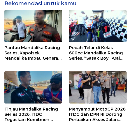
Rekomendasi untuk kamu
Pantau Mandalika Racing
Pecah Telur di Kelas
Series, Kapolsek
600cc Mandalika Racing
Mandalika Imbau Generasi
Series, “Sasak Boy” Arai
Muda Salurkan Hobi di
Agaska Ungkap Kunci
Sirkuit, Bukan Jalan Raya
Kemenangan
Tinjau Mandalika Racing
Menyambut MotoGP 2026,
Series 2026, ITDC
ITDC dan DPR RI Dorong
Tegaskan Komitmen
Perbaikan Akses Jalan
Kolaborasi dan Genjot
Hingga Pelibatan UMKM
Dampak Ekonomi
di KEK Mandalika