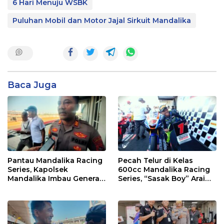
6 Hari Menuju WSBK
Puluhan Mobil dan Motor Jajal Sirkuit Mandalika
Baca Juga
Pantau Mandalika Racing
Pecah Telur di Kelas
Series, Kapolsek
600cc Mandalika Racing
Mandalika Imbau Generasi
Series, “Sasak Boy” Arai
Muda Salurkan Hobi di
Agaska Ungkap Kunci
Sirkuit, Bukan Jalan Raya
Kemenangan