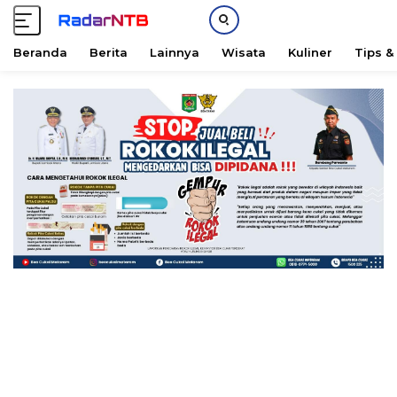
Beranda
Berita
Lainnya
Wisata
Kuliner
Tips &
L
a
n
g
s
u
n
g
k
e
k
o
n
t
e
n