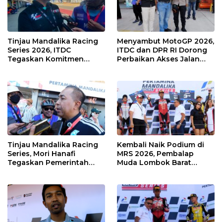
Tinjau Mandalika Racing
Menyambut MotoGP 2026,
Series 2026, ITDC
ITDC dan DPR RI Dorong
Tegaskan Komitmen
Perbaikan Akses Jalan
Kolaborasi dan Genjot
Hingga Pelibatan UMKM
Dampak Ekonomi
di KEK Mandalika
Kawasan
Tinjau Mandalika Racing
Kembali Naik Podium di
Series, Mori Hanafi
MRS 2026, Pembalap
Tegaskan Pemerintah
Muda Lombok Barat
Wajib Support Pembalap
Gibran Makin Mantap
NTB
Menuju Tingkat Asia