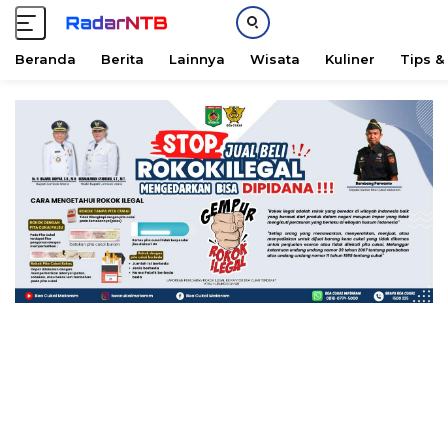
Beranda
Berita
Lainnya
Wisata
Kuliner
Tips &
L
a
n
g
s
u
n
g
k
e
k
o
n
t
e
n