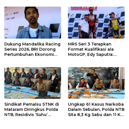
NTB
Menuju Tingkat Asia
Dukung Mandalika Racing
MRS Seri 3 Terapkan
Series 2026, BRI Dorong
Format Kualifikasi ala
Pertumbuhan Ekonomi
MotoGP, Edy Saputra:
dan UMKM NTB
Persaingan Makin Sengit
dan Efektif
Sindikat Pemalsu STNK di
Ungkap 61 Kasus Narkoba
Mataram Diringkus Polda
Dalam Sebulan, Polda NTB
NTB, Residivis ‘Suhu’
Sita 8,3 Kg Sabu dan 11 Kg
Pemalsuan Kembali
Ganja
Masuk Bui