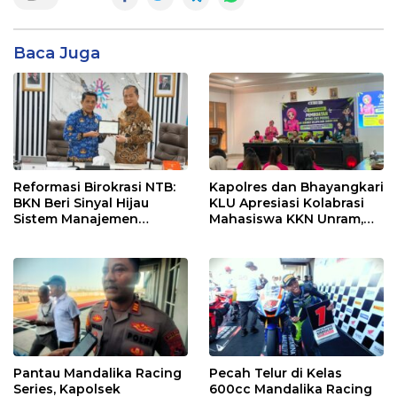
Baca Juga
Reformasi Birokrasi NTB:
Kapolres dan Bhayangkari
BKN Beri Sinyal Hijau
KLU Apresiasi Kolabrasi
Sistem Manajemen
Mahasiswa KKN Unram,
Talenta ASN Pemprov NTB
UIN dan Un 45 Ubah
Sampah Jadi Rupiah
Pantau Mandalika Racing
Pecah Telur di Kelas
Series, Kapolsek
600cc Mandalika Racing