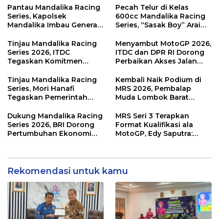
Sampah Jadi Rupiah
Pantau Mandalika Racing
Pecah Telur di Kelas
Series, Kapolsek
600cc Mandalika Racing
Mandalika Imbau Generasi
Series, “Sasak Boy” Arai
Muda Salurkan Hobi di
Agaska Ungkap Kunci
Sirkuit, Bukan Jalan Raya
Kemenangan
Tinjau Mandalika Racing
Menyambut MotoGP 2026,
Series 2026, ITDC
ITDC dan DPR RI Dorong
Tegaskan Komitmen
Perbaikan Akses Jalan
Kolaborasi dan Genjot
Hingga Pelibatan UMKM
Dampak Ekonomi
di KEK Mandalika
Tinjau Mandalika Racing
Kembali Naik Podium di
Kawasan
Series, Mori Hanafi
MRS 2026, Pembalap
Tegaskan Pemerintah
Muda Lombok Barat
Wajib Support Pembalap
Gibran Makin Mantap
NTB
Menuju Tingkat Asia
Dukung Mandalika Racing
MRS Seri 3 Terapkan
Series 2026, BRI Dorong
Format Kualifikasi ala
Pertumbuhan Ekonomi
MotoGP, Edy Saputra:
dan UMKM NTB
Persaingan Makin Sengit
dan Efektif
Rekomendasi untuk kamu