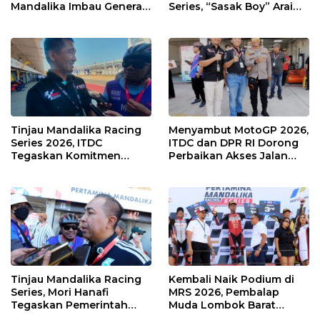
Mandalika Imbau Generasi
Series, “Sasak Boy” Arai
Muda Salurkan Hobi di
Agaska Ungkap Kunci
Sirkuit, Bukan Jalan Raya
Kemenangan
Tinjau Mandalika Racing
Menyambut MotoGP 2026,
Series 2026, ITDC
ITDC dan DPR RI Dorong
Tegaskan Komitmen
Perbaikan Akses Jalan
Kolaborasi dan Genjot
Hingga Pelibatan UMKM
Dampak Ekonomi
di KEK Mandalika
Kawasan
Tinjau Mandalika Racing
Kembali Naik Podium di
Series, Mori Hanafi
MRS 2026, Pembalap
Tegaskan Pemerintah
Muda Lombok Barat
Wajib Support Pembalap
Gibran Makin Mantap