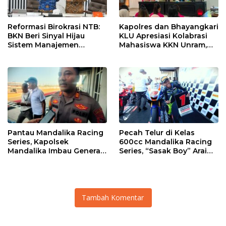
Reformasi Birokrasi NTB:
Kapolres dan Bhayangkari
BKN Beri Sinyal Hijau
KLU Apresiasi Kolabrasi
Sistem Manajemen
Mahasiswa KKN Unram,
Talenta ASN Pemprov NTB
UIN dan Un 45 Ubah
Sampah Jadi Rupiah
Pantau Mandalika Racing
Pecah Telur di Kelas
Series, Kapolsek
600cc Mandalika Racing
Mandalika Imbau Generasi
Series, “Sasak Boy” Arai
Muda Salurkan Hobi di
Agaska Ungkap Kunci
Sirkuit, Bukan Jalan Raya
Kemenangan
Tambah Komentar