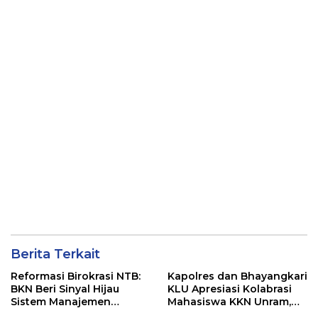
Berita Terkait
Reformasi Birokrasi NTB:
Kapolres dan Bhayangkari
BKN Beri Sinyal Hijau
KLU Apresiasi Kolabrasi
Sistem Manajemen
Mahasiswa KKN Unram,
Talenta ASN Pemprov NTB
UIN dan Un 45 Ubah